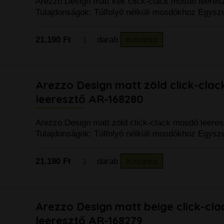
Arezzo Design matt kék click-clack mosdó leere
Tulajdonságok: Túlfolyó nélküli mosdókhoz Egysz
21.190 Ft
darab
Kosárba
Arezzo Design matt zöld click-cla
leeresztő AR-168280
Arezzo Design matt zöld click-clack mosdó leere
Tulajdonságok: Túlfolyó nélküli mosdókhoz Egysz
21.190 Ft
darab
Kosárba
Arezzo Design matt beige click-cl
leeresztő AR-168279