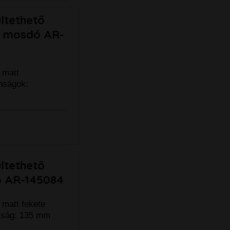
ltethető
n mosdó AR-
 matt
nságok:
ltethető
ó AR-145084
 matt fekete
sság: 135 mm