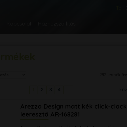
Tel.:
k
Kapcsolat
Házhozszállítás
ermékek
292 termék ö
1
2
3
4
...
kö
Arezzo Design matt kék click-clac
leeresztő AR-168281