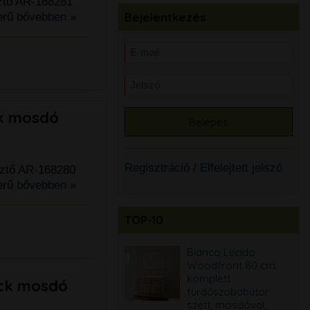
sztő AR-168281
Bejelentkezés
erű
bővebben »
ck mosdó
Regisztráció
/
Elfelejtett jelszó
sztő AR-168280
erű
bővebben »
TOP-10
Bianco Lucido
Bianco Lucido
egyenes akril kád, 4
Woodfront 80 cm
méretben
komplett
ack mosdó
választható - BOMBA
fürdőszobabútor
szett, mosdóval,
66.900 Ft