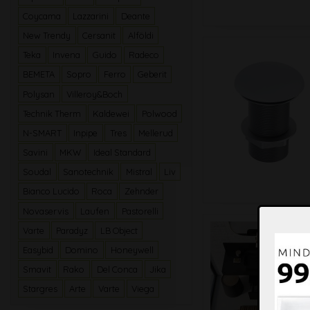
Coycama
Lazzarini
Deante
New Trendy
Cersanit
Alföldi
Teka
Invena
Guido
Radeco
BEMETA
Sopro
Ferro
Geberit
Polysan
Villeroy&Boch
Technik Therm
Kaldewei
Polwood
N-SMART
Inpipe
Tres
Mellerud
Savini
MKW
Ideal Standard
Soudal
Sanotechnik
Mistral
Liv
Bianco Lucido
Roca
Zehnder
Novaservis
Laufen
Pastorelli
Varte
Paradyz
LB Object
Easybid
Domino
Honeywell
Smavit
Rako
Del Conca
Jika
Stargres
Arte
Varte
Viega