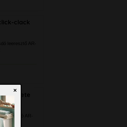
lick-clack
sdó leeresztő AR-
z
×
att fekete
celán mosdó AR-
rcelán