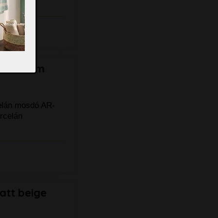
 39x39 cm
celán mosdó AR-
rcelán
att beige