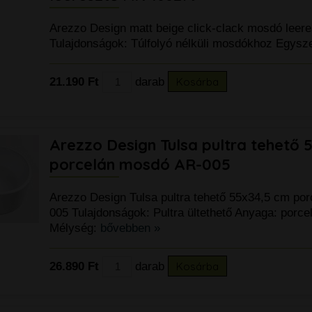
Arezzo Design matt beige click-clack mosdó leer
Tulajdonságok: Túlfolyó nélküli mosdókhoz Egysz
21.190 Ft
darab
Kosárba
Arezzo Design Tulsa pultra tehető 
porcelán mosdó AR-005
Arezzo Design Tulsa pultra tehető 55x34,5 cm po
005 Tulajdonságok: Pultra ültethető Anyaga: porce
k
Mélység:
bővebben »
26.890 Ft
darab
Kosárba