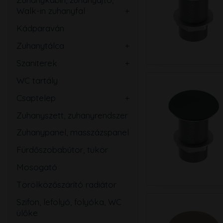
Walk-in zuhanyfal
Ovális
Szögletes
Kádparaván
Kerek
Téglalap
Zuhanytálca
Íves
Szabadon álló
Ötszögletű
Szaniterek
Szögletes
Mosdó
Walk-in zuhanyfal
WC tartály
Téglalap
Kézmosó
Zuhanyajtó
Csaptelep
Ötszögletű
WC
Mosdó
Zuhanyszett, zuhanyrendszer
Magasított
Bidé
Zuhany
Zuhanypanel, masszázspanel
Speciális
Pissoir
Kád
Fürdőszobabútor, tükör
Mozgássérült
Mosogató
Mosogató
Bidé
Törölközőszárító radiátor
Falsík alatti
Szifon, lefolyó, folyóka, WC
Közületi
ülőke