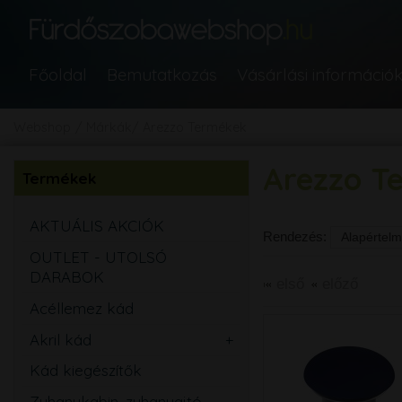
Főoldal
Bemutatkozás
Vásárlási információ
Webshop
Márkák
Arezzo Termékek
Arezzo T
Termékek
AKTUÁLIS AKCIÓK
Rendezés:
OUTLET - UTOLSÓ
DARABOK
első
előző
Acéllemez kád
Akril kád
Egyenes
Kád kiegészítők
Aszimmetrikus
Zuhanykabin, zuhanyajtó,
Sarok
Íves