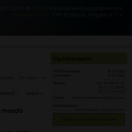
06/1272 09 86
Email:
furdoszobawebshop@gmail.com
Bemutatóterem:
1047 Budapest, Megyeri út 7/A
Ügyfélszolgálat
Hétfőtől-péntekig
8-17 óráig
Szombaton
9-13 óráig
sszesen,
Telefon:
06 / 70 948 47 30
06 / 1 272 09 86
06 / 1 272 09 87
vetkező
utolsó
E-mail:
furdoszobawebshop@gmail.com
Bemutatóterem:
k mosdó
1047 Budapest, Megyeri út 7/A
Gyakran ismételt kérdések