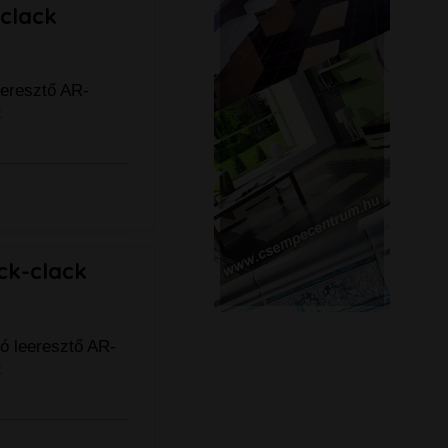
-clack
eeresztő AR-
z
ck-clack
ó leeresztő AR-
z