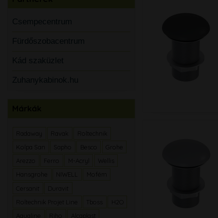
Csempecentrum
Fürdőszobacentrum
Kád szaküzlet
Zuhanykabinok.hu
Márkák
Radaway
Ravak
Roltechnik
Kolpa San
Sapho
Besco
Grohe
Arezzo
Ferro
M-Acryl
Wellis
Hansgrohe
NIWELL
Mofém
Cersanit
Duravit
Roltechnik Projet Line
Tboss
H2O
Aqualine
Riho
Alcaplast