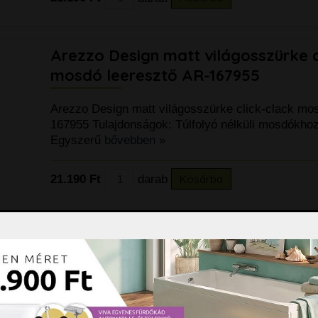
Arezzo Design matt világosszürke c
mosdó leeresztő AR-167955
Arezzo Design matt világosszürke click-clack mo
167955 Tulajdonságok: Túlfolyó nélküli mosdókho
Egyszerű
bővebben »
21.190 Ft
darab
Kosárba
Arezzo Design Reni pultra tehető m
porcelán mosdó AR-146058
Arezzo Design Reni pultra tehető matt fekete por
146058 Tulajdonságok: Pultra ültethető Anyaga: po