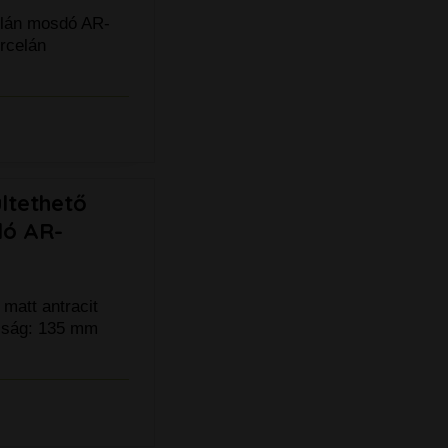
elán mosdó AR-
rcelán
ltethető
dó AR-
matt antracit
sság: 135 mm