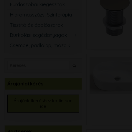
Fürdőszobai kiegészítők
Hidromasszázs, Színterápia
Tisztító és ápolószerek
Burkolási segédanyagok
Csemperagasztó
Csempe, padlólap, mozaik
Fugázó
Szilikon
Szigetelő anyagok
Kiegyenlítők
Árajánlatkérés
Alapozók
Élvédők, burkolatváltó
Árajánlatkéréshez kattintson
ide
Burkolat színtező
Partnerek