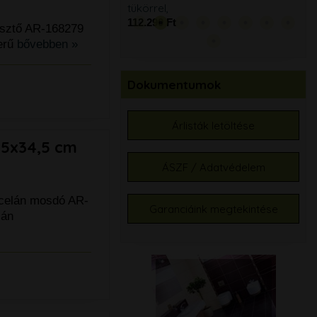
tükörrel,
99.
112.290 Ft
esztő AR-168279
erű
bővebben »
Dokumentumok
Árlisták letöltése
55x34,5 cm
ÁSZF / Adatvédelem
rcelán mosdó AR-
Garanciáink megtekintése
lán