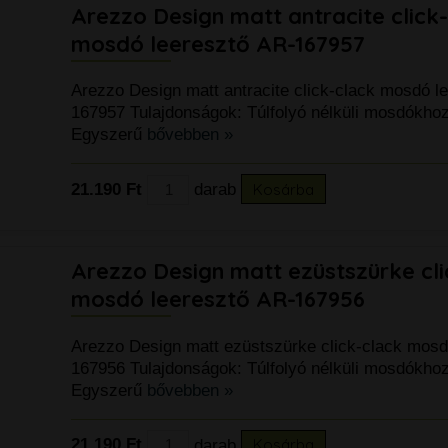
Arezzo Design matt antracite click
mosdó leeresztő AR-167957
Arezzo Design matt antracite click-clack mosdó l
167957 Tulajdonságok: Túlfolyó nélküli mosdókho
Egyszerű
bővebben »
21.190 Ft
darab
Kosárba
Arezzo Design matt ezüstszürke cli
mosdó leeresztő AR-167956
Arezzo Design matt ezüstszürke click-clack mosd
167956 Tulajdonságok: Túlfolyó nélküli mosdókho
Egyszerű
bővebben »
21.190 Ft
darab
Kosárba