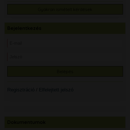
Gyakran ismételt kérdések
Bejelentkezés
Regisztráció
/
Elfelejtett jelszó
Dokumentumok