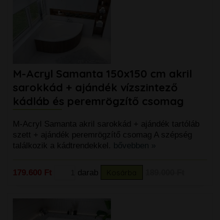
M-Acryl Samanta 150x150 cm akril
sarokkád + ajándék vízszintező
kádláb és peremrögzítő csomag
M-Acryl Samanta akril sarokkád + ajándék tartóláb
szett + ajándék peremrögzítő csomag A szépség
találkozik a kádtrendekkel.
bővebben »
179.600 Ft
darab
Kosárba
189.000 Ft