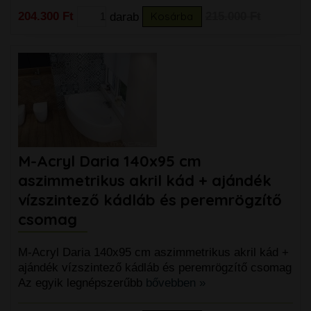
204.300 Ft
darab
Kosárba
215.000 Ft
M-Acryl Daria 140x95 cm
aszimmetrikus akril kád + ajándék
vízszintező kádláb és peremrögzítő
csomag
M-Acryl Daria 140x95 cm aszimmetrikus akril kád +
ajándék vízszintező kádláb és peremrögzítő csomag
Az egyik legnépszerűbb
bővebben »