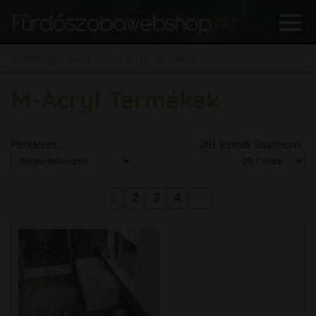
Webshop
Márkák
M-Acryl Termékek
M-Acryl Termékek
Rendezés:
261 termék összesen,
1
2
3
4
...