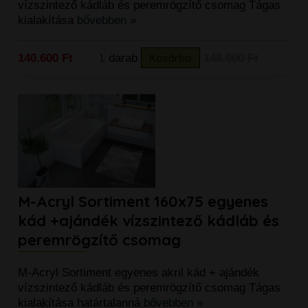
vízszintező kádláb és peremrögzítő csomag Tágas
kialakítása
bővebben »
140.600 Ft
darab
Kosárba
148.000 Ft
M-Acryl Sortiment 160x75 egyenes
kád +ajándék vízszintező kádláb és
peremrögzítő csomag
M-Acryl Sortiment egyenes akril kád + ajándék
vízszintező kádláb és peremrögzítő csomag Tágas
kialakítása határtalanná
bővebben »