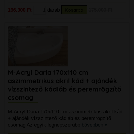
166.300 Ft
darab
Kosárba
175.000 Ft
M-Acryl Daria 170x110 cm
aszimmetrikus akril kád + ajándék
vízszintező kádláb és peremrögzítő
csomag
M-Acryl Daria 170x110 cm aszimmetrikus akril kád
+ ajándék vízszintező kádláb és peremrögzítő
csomag Az egyik legnépszerűbb
bővebben »