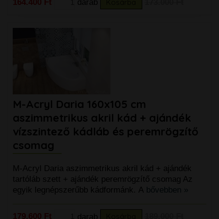
164.400 Ft
darab
Kosárba
173.000 Ft
M-Acryl Daria 160x105 cm
aszimmetrikus akril kád + ajándék
vízszintező kádláb és peremrögzítő
csomag
M-Acryl Daria aszimmetrikus akril kád + ajándék
tartóláb szett + ajándék peremrögzítő csomag Az
egyik legnépszerűbb kádformánk. A
bővebben »
179.600 Ft
darab
Kosárba
189.000 Ft