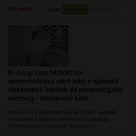
170.900 Ft
darab
Kosárba
179.900 Ft
M-Acryl Liza 140x90 cm
aszimmetrikus akril kád + ajándék
vízszintező kádláb és peremrögzítő
csomag - Kisméretű kád!
M-Acryl Liza aszimmetrikus akril kád + ajándék
vízszintező kádláb és peremrögzítő csomag -
Kisméretű kád, korlátozott
bővebben »