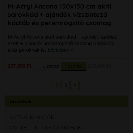
M-Acryl Ancona 150x150 cm akril
sarokkád + ajándék vízszintező
kádláb és peremrögzítő csomag
M-Acryl Ancona akril sarokkád + ajándék tartóláb
szett + ajándék peremrögzítő csomag Sarokkád
akár pároknak is.
bővebben »
207.990 Ft
darab
Kosárba
219.000 Ft
1
2
3
4
...
Termékek
AKTUÁLIS AKCIÓK
OUTLET - UTOLSÓ DARABOK