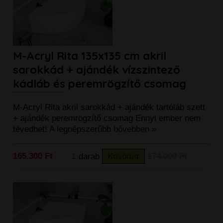
M-Acryl Rita 135x135 cm akril
sarokkád + ajándék vízszintező
kádláb és peremrögzítő csomag
M-Acryl Rita akril sarokkád + ajándék tartóláb szett
+ ajándék peremrögzítő csomag Ennyi ember nem
tévedhet! A legnépszerűbb
bővebben »
165.300 Ft
darab
Kosárba
174.000 Ft