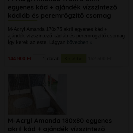
egyenes kád + ajándék vízszintező
kádláb és peremrögzítő csomag
M-Acryl Amanda 170x75 akril egyenes kád +
ajándék vízszintező kádláb és peremrögzítő csomag
Így kerek az este. Lágyan
bővebben »
144.900 Ft
darab
Kosárba
152.500 Ft
M-Acryl Amanda 180x80 egyenes
akril kád + ajándék vízszintező