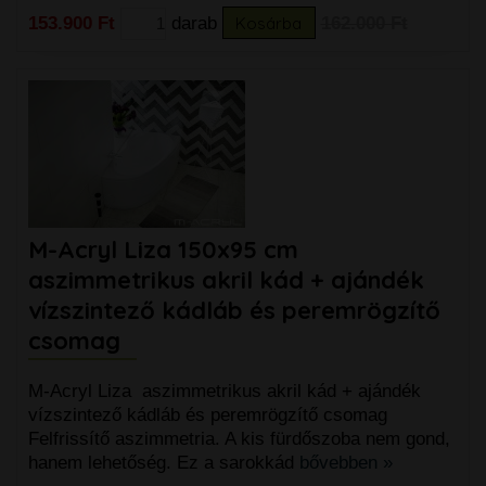
153.900 Ft
darab
Kosárba
162.000 Ft
M-Acryl Liza 150x95 cm
aszimmetrikus akril kád + ajándék
vízszintező kádláb és peremrögzítő
csomag
M-Acryl Liza aszimmetrikus akril kád + ajándék
vízszintező kádláb és peremrögzítő csomag
Felfrissítő aszimmetria. A kis fürdőszoba nem gond,
hanem lehetőség. Ez a sarokkád
bővebben »