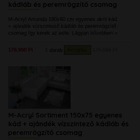
kádláb és peremrögzítő csomag
M-Acryl Amanda 180x80 cm egyenes akril kád
+ ajándék vízszintező kádláb és peremrögzítő
csomag Így kerek az este. Lágyan
bővebben »
176.990 Ft
darab
Kosárba
179.000 Ft
M-Acryl Sortiment 150x75 egyenes
kád + ajándék vízszintező kádláb és
peremrögzítő csomag