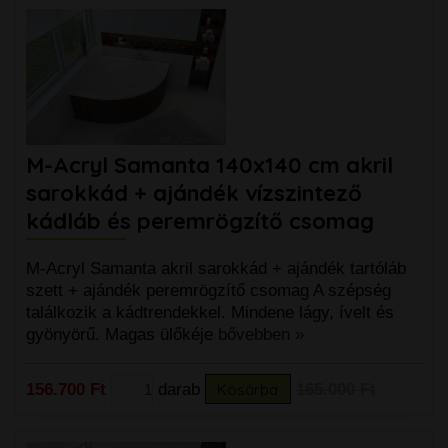
M-Acryl Samanta 140x140 cm akril
sarokkád + ajándék vízszintező
kádláb és peremrögzítő csomag
M-Acryl Samanta akril sarokkád + ajándék tartóláb
szett + ajándék peremrögzítő csomag A szépség
találkozik a kádtrendekkel. Mindene lágy, ívelt és
gyönyörű. Magas ülőkéje
bővebben »
156.700 Ft
darab
Kosárba
165.000 Ft