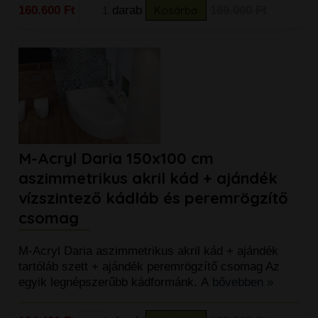
160.600 Ft
darab
Kosárba
169.000 Ft
M-Acryl Daria 150x100 cm
aszimmetrikus akril kád + ajándék
vízszintező kádláb és peremrögzítő
csomag
M-Acryl Daria aszimmetrikus akril kád + ajándék
tartóláb szett + ajándék peremrögzítő csomag Az
egyik legnépszerűbb kádformánk. A
bővebben »