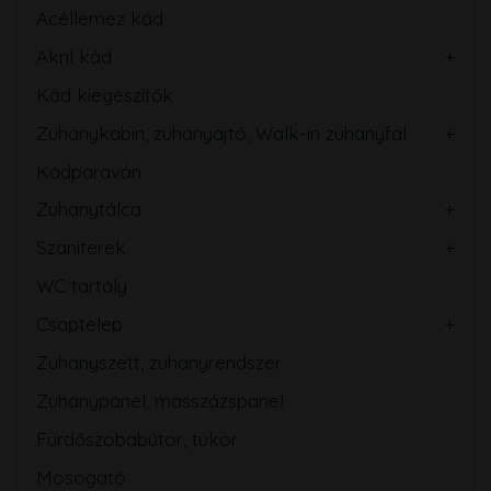
Acéllemez kád
Akril kád
Kád kiegészítők
Zuhanykabin, zuhanyajtó, Walk-in zuhanyfal
Kádparaván
Zuhanytálca
Szaniterek
WC tartály
Csaptelep
Zuhanyszett, zuhanyrendszer
Zuhanypanel, masszázspanel
Fürdőszobabútor, tükör
Mosogató