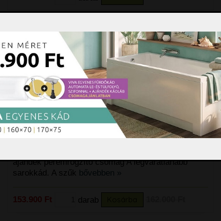
M-Acryl Ida 120x120 cm akril
sarokkád + ajándék vízszintező
kádláb és peremrögzítő csomag
M-Acryl Ida akril sarokkád + ajándék kádláb szett +
ajándék peremrögzítő csomag A legváratlanabb
sarokkád. A szűk
bővebben »
153.900 Ft
darab
Kosárba
162.000 Ft