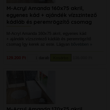
M-Acryl Amanda 160x75 akril,
egyenes kád + ajándék vízszintező
kádláb és peremrögzítő csomag
M-Acryl Amanda 160x75 akril, egyenes kád
+ ajándék vízszintező kádláb és peremrögzítő
csomag Így kerek az este. Lágyan
bővebben »
129.200 Ft
darab
Kosárba
136.000 Ft
M-Acryl Amanda 170x75 akril