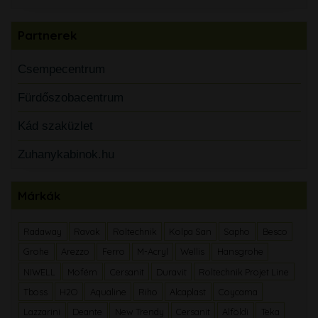
Partnerek
Csempecentrum
Fürdőszobacentrum
Kád szaküzlet
Zuhanykabinok.hu
Márkák
Radaway
Ravak
Roltechnik
Kolpa San
Sapho
Besco
Grohe
Arezzo
Ferro
M-Acryl
Wellis
Hansgrohe
NIWELL
Mofém
Cersanit
Duravit
Roltechnik Projet Line
Tboss
H2O
Aqualine
Riho
Alcaplast
Coycama
Lazzarini
Deante
New Trendy
Cersanit
Alföldi
Teka