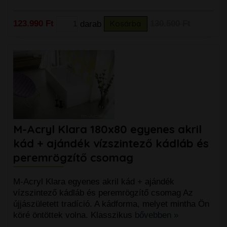
123.990 Ft
darab
Kosárba
130.500 Ft
M-Acryl Klara 180x80 egyenes akril
kád + ajándék vízszintező kádláb és
peremrögzítő csomag
M-Acryl Klara egyenes akril kád + ajándék
vízszintező kádláb és peremrögzítő csomag Az
újjászületett tradíció. A kádforma, melyet mintha Ön
köré öntöttek volna. Klasszikus
bővebben »