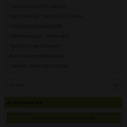
Törölközőszárító radiátor
Szifon, lefolyó, folyóka, WC ülőke
Fürdőszobai kiegészítők
Hidromasszázs, Színterápia
Tisztító és ápolószerek
Burkolási segédanyagok
Csempe, padlólap, mozaik
Árajánlatkérés
Árajánlatkéréshez kattintson ide