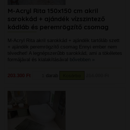
M-Acryl Rita 150x150 cm akril
sarokkád + ajándék vízszintező
kádláb és peremrögzítő csomag
M-Acryl Rita akril sarokkád + ajándék tartóláb szett
+ ajándék peremrögzítő csomag Ennyi ember nem
tévedhet! A legnépszerűbb sarokkád, ami a tökéletes
formájával és kialakításával
bővebben »
203.300 Ft
darab
Kosárba
214.000 Ft