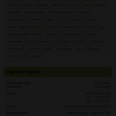
Invena
Guido
Radeco
BEMETA
Sopro
Ferro
Geberit
Polysan
Villeroy&Boch
Technik Therm
Kaldewei
Polwood
N-SMART
Inpipe
Tres
Mellerud
Savini
MKW
Ideal Standard
Soudal
Sanotechnik
Mistral
Liv
Bianco Lucido
Roca
Zehnder
Novaservis
Laufen
Pastorelli
Varte
Paradyz
LB Object
Easybid
Domino
Honeywell
Smavit
Rako
Del Conca
Jika
Stargres
Arte
Varte
Viega
Ügyfélszolgálat
Hétfőtől-péntekig
8-17 óráig
Szombaton
9-13 óráig
Telefon:
06 / 70 948 47 30
06 / 1 272 09 86
06 / 1 272 09 87
E-mail:
furdoszobawebshop@gmail.com
Bemutatóterem:
1047 Budapest, Megyeri út 7/A