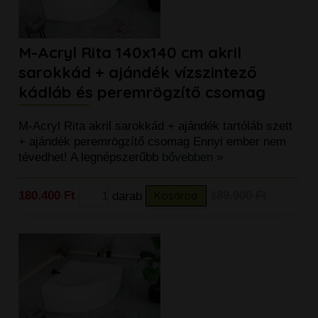
M-Acryl Rita 140x140 cm akril
sarokkád + ajándék vízszintező
kádláb és peremrögzítő csomag
M-Acryl Rita akril sarokkád + ajándék tartóláb szett
+ ajándék peremrögzítő csomag Ennyi ember nem
tévedhet! A legnépszerűbb
bővebben »
180.400 Ft
darab
Kosárba
189.900 Ft