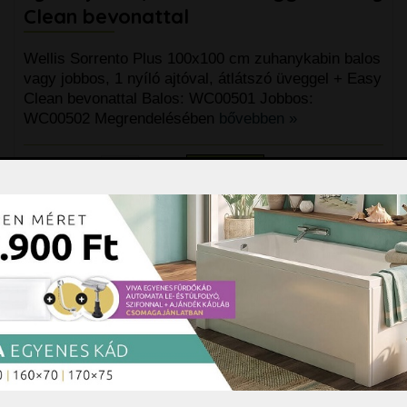
Clean bevonattal
Wellis Sorrento Plus 100x100 cm zuhanykabin balos
vagy jobbos, 1 nyíló ajtóval, átlátszó üveggel + Easy
Clean bevonattal Balos: WC00501 Jobbos:
WC00502 Megrendelésében
bővebben »
251.690 Ft
darab
Kosárba