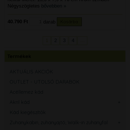
Négyszögletes
bővebben »
40.790 Ft
darab
Kosárba
1
2
3
4
...
Termékek
AKTUÁLIS AKCIÓK
OUTLET - UTOLSÓ DARABOK
Acéllemez kád
Akril kád
Kád kiegészítők
Zuhanykabin, zuhanyajtó, Walk-in zuhanyfal