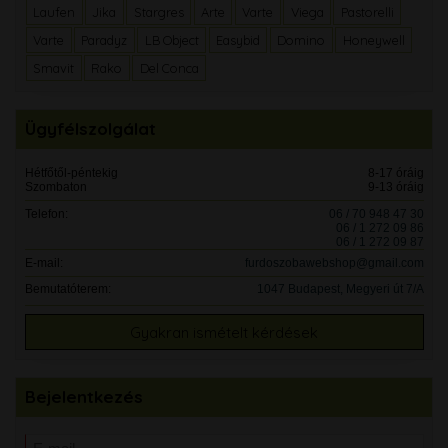
Laufen
Jika
Stargres
Arte
Varte
Viega
Pastorelli
Varte
Paradyz
LB Object
Easybid
Domino
Honeywell
Smavit
Rako
Del Conca
Ügyfélszolgálat
Hétfőtől-péntekig
8-17 óráig
Szombaton
9-13 óráig
Telefon:
06 / 70 948 47 30
06 / 1 272 09 86
06 / 1 272 09 87
E-mail:
furdoszobawebshop@gmail.com
Bemutatóterem:
1047 Budapest, Megyeri út 7/A
Gyakran ismételt kérdések
Bejelentkezés