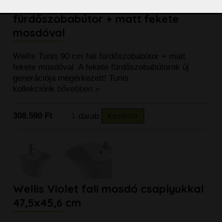
Wellis Tunis 90 cm fali
fürdőszobabútor + matt fekete
mosdóval
Wellis Tunis 90 cm fali fürdőszobabútor + matt
fekete mosdóval A fekete fürdőszobabútorok új
generációja megérkezett! Tunis
kollekciónk
bővebben »
308.590 Ft
darab
Kosárba
Wellis Violet fali mosdó csaplyukkal
47,5x45,6 cm