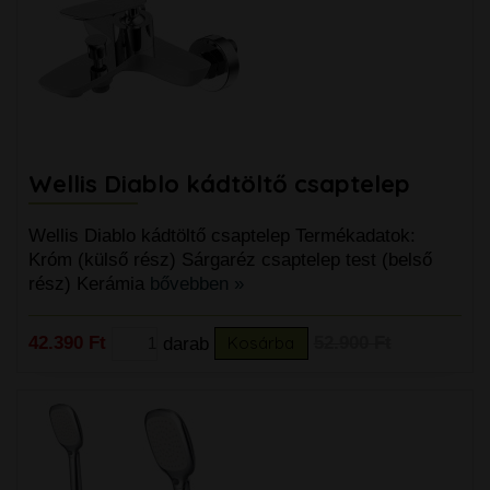
Wellis Diablo kádtöltő csaptelep
Wellis Diablo kádtöltő csaptelep Termékadatok:
Króm (külső rész) Sárgaréz csaptelep test (belső
rész) Kerámia
bővebben »
42.390 Ft
darab
Kosárba
52.900 Ft