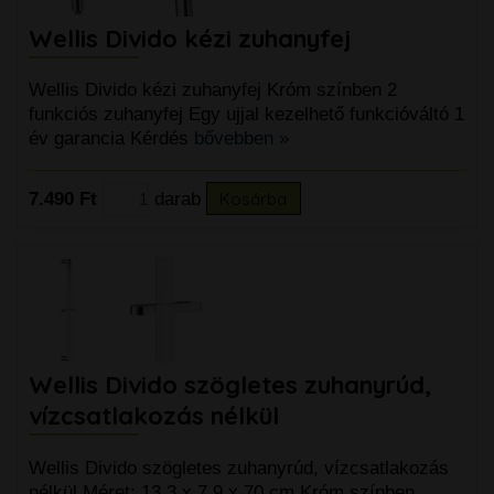
Wellis Divido kézi zuhanyfej
Wellis Divido kézi zuhanyfej Króm színben 2
funkciós zuhanyfej Egy ujjal kezelhető funkcióváltó 1
év garancia Kérdés
bővebben »
7.490 Ft
darab
Kosárba
Wellis Divido szögletes zuhanyrúd,
vízcsatlakozás nélkül
Wellis Divido szögletes zuhanyrúd, vízcsatlakozás
nélkül Méret: 13,3 x 7,9 x 70 cm Króm színben