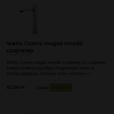
Wellis Cosmo magas mosdó
csaptelep
Wellis Cosmo magas mosdó csaptelep Új csaptelep
kollekcióinkkal egységes megjelenést érhet el
fürdőszobájában. A fényes króm
bővebben »
52.190 Ft
darab
Kosárba