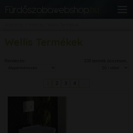
Webshop
Márkák
Wellis Termékek
Wellis Termékek
Rendezés:
235 termék összesen,
1
2
3
4
...