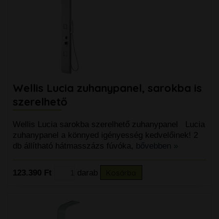
Wellis Lucia zuhanypanel, sarokba is
szerelhető
Wellis Lucia sarokba szerelhető zuhanypanel Lucia
zuhanypanel a könnyed igényesség kedvelőinek! 2
db állítható hátmasszázs fúvóka,
bővebben »
123.390 Ft
darab
Kosárba