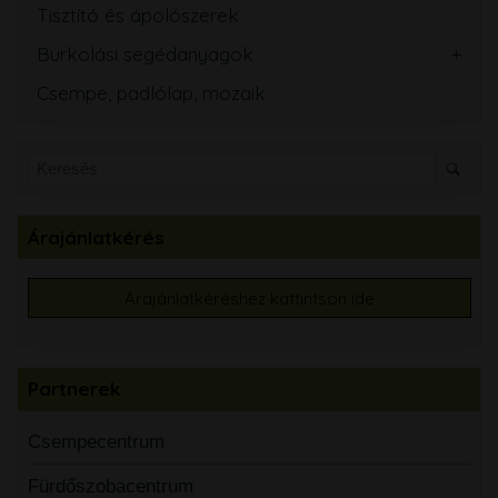
Tisztító és ápolószerek
Burkolási segédanyagok
Csempe, padlólap, mozaik
Árajánlatkérés
Árajánlatkéréshez kattintson ide
Partnerek
Csempecentrum
Fürdőszobacentrum