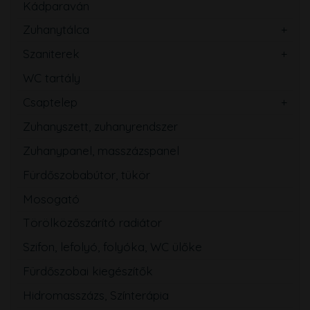
Kádparaván
Zuhanytálca
Szaniterek
WC tartály
Csaptelep
Zuhanyszett, zuhanyrendszer
Zuhanypanel, masszázspanel
Fürdőszobabútor, tükör
Mosogató
Törölközőszárító radiátor
Szifon, lefolyó, folyóka, WC ülőke
Fürdőszobai kiegészítők
Hidromasszázs, Színterápia