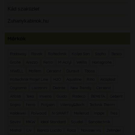
Kád szaküzlet
Zuhanykabinok.hu
Márkák
Radaway
Ravak
Roltechnik
Kolpa San
Sapho
Besco
Grohe
Arezzo
Ferro
M-Acryl
Wellis
Hansgrohe
NIWELL
Mofém
Cersanit
Duravit
Tboss
Roltechnik Projet Line
H2O
Aqualine
Riho
Alcaplast
Coycama
Lazzarini
Deante
New Trendy
Cersanit
Alföldi
Teka
Invena
Guido
Radeco
BEMETA
Geberit
Sopro
Ferro
Polysan
Villeroy&Boch
Technik Therm
Kaldewei
Polwood
N-SMART
Mellerud
Inpipe
Tres
Savini
MKW
Ideal Standard
Soudal
Sanotechnik
Mistral
Liv
Bianco Lucido
Roca
Novaservis
Zehnder