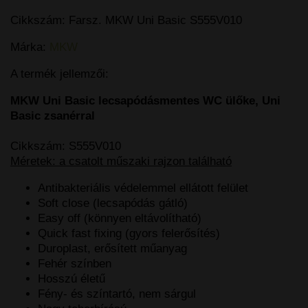
Cikkszám:
Farsz. MKW Uni Basic S555V010
Márka:
MKW
A termék jellemzői:
MKW Uni Basic lecsapódásmentes WC ülőke, Uni
Basic zsanérral
Cikkszám: S555V010
Méretek: a csatolt műszaki rajzon található
Antibakteriális védelemmel ellátott felület
Soft close (lecsapódás gátló)
Easy off (könnyen eltávolítható)
Quick fast fixing (gyors felerősítés)
Duroplast, erősített műanyag
Fehér színben
Hosszú életű
Fény- és színtartó, nem sárgul