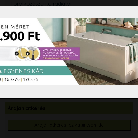
Törölközőszárító radiátor
Szifon, lefolyó, folyóka, WC ülőke
Fürdőszobai kiegészítők
Hidromasszázs, Színterápia
Tisztító és ápolószerek
Burkolási segédanyagok
Csempe, padlólap, mozaik
Árajánlatkérés
Árajánlatkéréshez kattintson ide