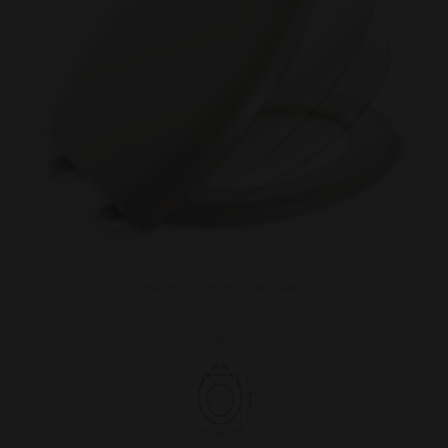
Kattintson a képen a nagyításhoz
További képek