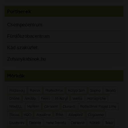
Partnerek
Csempecentrum
Fürdőszobacentrum
Kád szaküzlet
Zuhanykabinok.hu
Márkák
Radaway
Ravak
Roltechnik
Kolpa San
Sapho
Besco
Grohe
Arezzo
Ferro
M-Acryl
Wellis
Hansgrohe
NIWELL
Mofém
Cersanit
Duravit
Roltechnik Projet Line
Tboss
H2O
Aqualine
Riho
Alcaplast
Coycama
Lazzarini
Deante
New Trendy
Cersanit
Alföldi
Teka