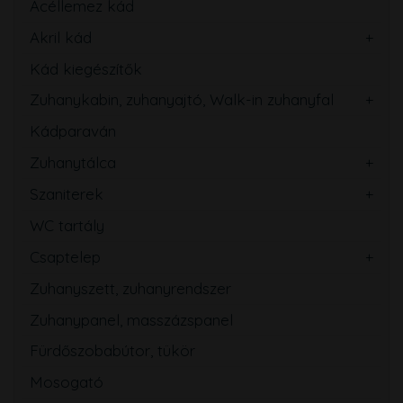
Acéllemez kád
Akril kád
Kád kiegészítők
Zuhanykabin, zuhanyajtó, Walk-in zuhanyfal
Kádparaván
Zuhanytálca
Szaniterek
WC tartály
Csaptelep
Zuhanyszett, zuhanyrendszer
Zuhanypanel, masszázspanel
Fürdőszobabútor, tükör
Mosogató