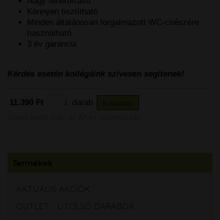
Nagy teherbírású
Könnyen tisztítható
Minden általánosan forgalmazott WC-csészére
használható
3 év garancia
Kérdés esetén kollégáink szívesen segítenek!
11.390 Ft
darab
Kosárba
Áraink bruttó árak, az ÁFÁ-t tartalmazzák.
Termékek
AKTUÁLIS AKCIÓK
OUTLET - UTOLSÓ DARABOK