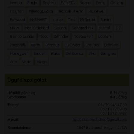
Invena
Guido
Radeco
BEMETA
Sopro
Ferro
Geberit
Polysan
Villeroy&Boch
Technik Therm
Kaldewei
Polwood
N-SMART
Inpipe
Tres
Mellerud
Savini
MKW
Ideal Standard
Soudal
Sanotechnik
Mistral
Liv
Bianco Lucido
Roca
Zehnder
Novaservis
Laufen
Pastorelli
Varte
Paradyz
LB Object
Easybid
Domino
Honeywell
Smavit
Rako
Del Conca
Jika
Stargres
Arte
Varte
Viega
Ügyfélszolgálat
Hétfőtől-péntekig
8-17 óráig
Szombaton
9-13 óráig
Telefon:
06 / 70 948 47 30
06 / 1 272 09 86
06 / 1 272 09 87
E-mail:
furdoszobawebshop@gmail.com
Bemutatóterem:
1047 Budapest, Megyeri út 7/A