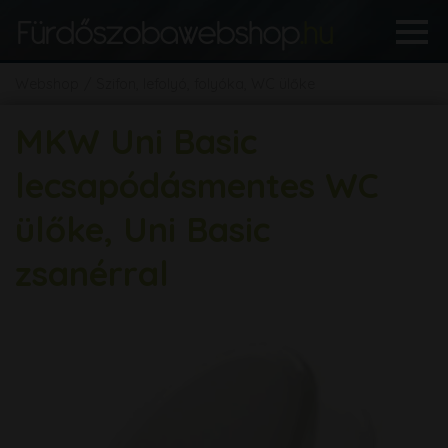
Webshop
Szifon, lefolyó, folyóka, WC ülőke
MKW Uni Basic
lecsapódásmentes WC
ülőke, Uni Basic
zsanérral