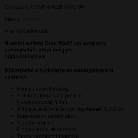
Cikkszám:
COMP-NWZK-AMG 80
Márka:
N-SMART
A termék jellemzői:
N-smart Ambon Grad 80x80 cm szögletes
zuhanykabin, intim üveggel,
dupla tolóajtóval
Közvetlenül a burkolatra és zuhanytálcára is
építhető!
Könnyű szerelhetőség
Erősített, fényes alu profilok
Üvegvastagság 5 mm
Állítható profilok a falhoz rögzítésnél: 1,5-2 cm
Mágnesesen záródó ajtók
Vízzáró profilok
Elegáns króm alkatrészek
Tartós, krómozott fogantyú