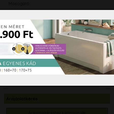
Mosogató
Törölközőszárító radiátor
Szifon, lefolyó, folyóka, WC ülőke
Fürdőszobai kiegészítők
Hidromasszázs, Színterápia
Tisztító és ápolószerek
Burkolási segédanyagok
Csempe, padlólap, mozaik
Árajánlatkérés
Árajánlatkéréshez kattintson ide