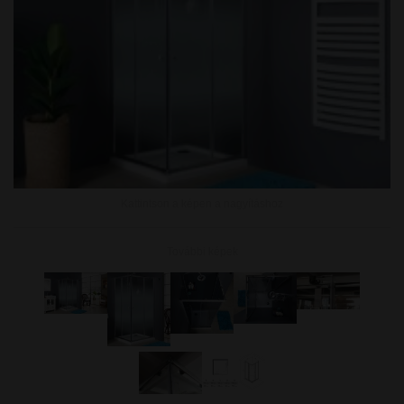
Kattintson a képen a nagyításhoz
További képek