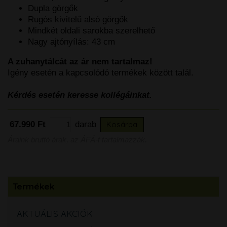
Dupla görgők
Rugós kivitelű alsó görgők
Mindkét oldali sarokba szerelhető
Nagy ajtónyílás: 43 cm
A zuhanytálcát az ár nem tartalmaz!
Igény esetén a kapcsolódó termékek között talál.
Kérdés esetén keresse kollégáinkat.
67.990 Ft
darab
Kosárba
Áraink bruttó árak, az ÁFÁ-t tartalmazzák.
Termékek
AKTUÁLIS AKCIÓK