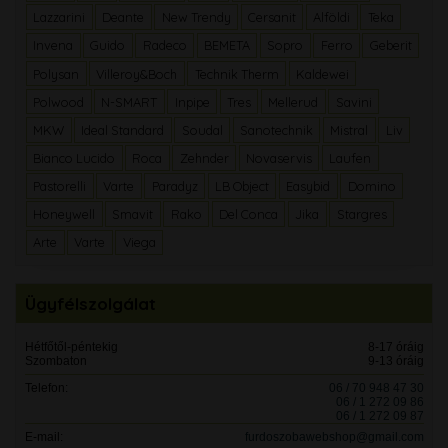
Lazzarini
Deante
New Trendy
Cersanit
Alföldi
Teka
Invena
Guido
Radeco
BEMETA
Sopro
Ferro
Geberit
Polysan
Villeroy&Boch
Technik Therm
Kaldewei
Polwood
N-SMART
Inpipe
Tres
Mellerud
Savini
MKW
Ideal Standard
Soudal
Sanotechnik
Mistral
Liv
Bianco Lucido
Roca
Zehnder
Novaservis
Laufen
Pastorelli
Varte
Paradyz
LB Object
Easybid
Domino
Honeywell
Smavit
Rako
Del Conca
Jika
Stargres
Arte
Varte
Viega
Ügyfélszolgálat
Hétfőtől-péntekig
8-17 óráig
Szombaton
9-13 óráig
Telefon:
06 / 70 948 47 30
06 / 1 272 09 86
06 / 1 272 09 87
E-mail:
furdoszobawebshop@gmail.com