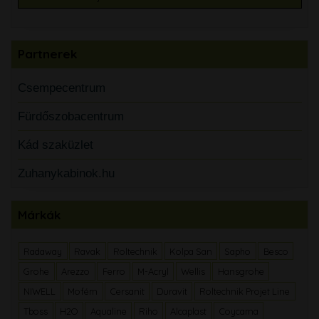
Partnerek
Csempecentrum
Fürdőszobacentrum
Kád szaküzlet
Zuhanykabinok.hu
Márkák
Radaway
Ravak
Roltechnik
Kolpa San
Sapho
Besco
Grohe
Arezzo
Ferro
M-Acryl
Wellis
Hansgrohe
NIWELL
Mofém
Cersanit
Duravit
Roltechnik Projet Line
Tboss
H2O
Aqualine
Riho
Alcaplast
Coycama