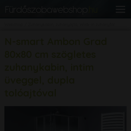
Webshop
Zuhanykabin, zuhanyajtó, Walk-in zuhanyfal
N-smart Ambon Grad
80x80 cm szögletes
zuhanykabin, intim
üveggel, dupla
tolóajtóval