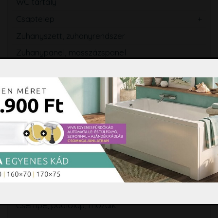
WC tartály
Csaptelep
Zuhanyszett, zuhanyrendszer
Zuhanypanel, masszázspanel
Fürdőszobabútor, tükör
Mosogató
Törölközőszárító radiátor
Szifon, lefolyó, folyóka, WC ülőke
Fürdőszobai kiegészítők
Hidromasszázs, Színterápia
Tisztító és ápolószerek
Burkolási segédanyagok
Csempe, padlólap, mozaik