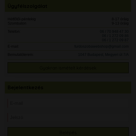
Ügyfélszolgálat
Hétfőtől-péntekig
8-17 óráig
Szombaton
9-13 óráig
Telefon:
06 / 70 948 47 30
06 / 1 272 09 86
06 / 1 272 09 87
E-mail:
furdoszobawebshop@gmail.com
Bemutatóterem:
1047 Budapest, Megyeri út 7/A
Gyakran ismételt kérdések
Bejelentkezés