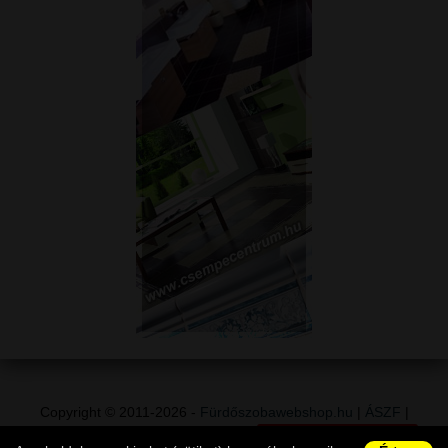
Copyright © 2011-2026 -
Fürdőszobawebshop.hu
|
ÁSZF
|
Adatvédelem
|
Vásárlói információk
|
Elállás a szerződéstől
|