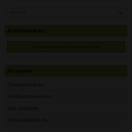
Árajánlatkérés
Árajánlatkéréshez kattintson ide
Partnerek
Csempecentrum
Fürdőszobacentrum
Kád szaküzlet
Zuhanykabinok.hu