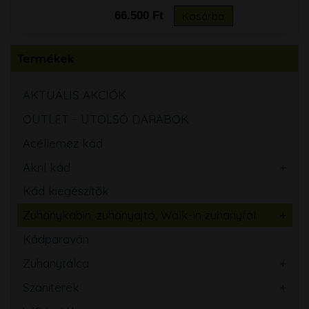
66.500 Ft
Kosárba
Termékek
AKTUÁLIS AKCIÓK
OUTLET - UTOLSÓ DARABOK
Acéllemez kád
Akril kád
Kád kiegészítők
Zuhanykabin, zuhanyajtó, Walk-in zuhanyfal
Kádparaván
Zuhanytálca
Szaniterek