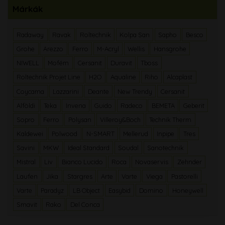
Márkák
Radaway
Ravak
Roltechnik
Kolpa San
Sapho
Besco
Grohe
Arezzo
Ferro
M-Acryl
Wellis
Hansgrohe
NIWELL
Mofém
Cersanit
Duravit
Tboss
Roltechnik Projet Line
H2O
Aqualine
Riho
Alcaplast
Coycama
Lazzarini
Deante
New Trendy
Cersanit
Alföldi
Teka
Invena
Guido
Radeco
BEMETA
Geberit
Sopro
Ferro
Polysan
Villeroy&Boch
Technik Therm
Kaldewei
Polwood
N-SMART
Mellerud
Inpipe
Tres
Savini
MKW
Ideal Standard
Soudal
Sanotechnik
Mistral
Liv
Bianco Lucido
Roca
Novaservis
Zehnder
Laufen
Jika
Stargres
Arte
Varte
Viega
Pastorelli
Varte
Paradyz
LB Object
Easybid
Domino
Honeywell
Smavit
Rako
Del Conca