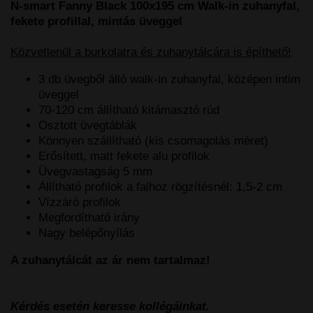
N-smart Fanny Black 100x195 cm Walk-in zuhanyfal,
fekete profillal, mintás üveggel
Közvetlenül a burkolatra és zuhanytálcára is építhető!
3 db üvegből álló walk-in zuhanyfal, középen intim
üveggel
70-120 cm állítható kitámasztó rúd
Osztott üvegtáblák
Könnyen szállítható (kis csomagolás méret)
Erősített, matt fekete alu profilok
Üvegvastagság 5 mm
Állítható profilok a falhoz rögzítésnél: 1,5-2 cm
Vízzáró profilok
Megfordítható irány
Nagy belépőnyílás
A zuhanytálcát az ár nem tartalmaz!
Kérdés esetén keresse kollégáinkat.