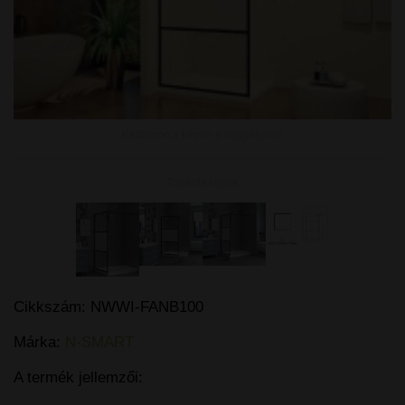
Kattintson a képen a nagyításhoz
További képek
Cikkszám:
NWWI-FANB100
Márka:
N-SMART
A termék jellemzői: