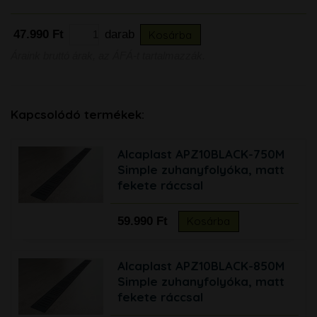
47.990 Ft
darab
Kosárba
Áraink bruttó árak, az ÁFÁ-t tartalmazzák.
Kapcsolódó termékek:
Alcaplast APZ10BLACK-750M
Simple zuhanyfolyóka, matt
fekete ráccsal
59.990 Ft
Kosárba
Alcaplast APZ10BLACK-850M
Simple zuhanyfolyóka, matt
fekete ráccsal