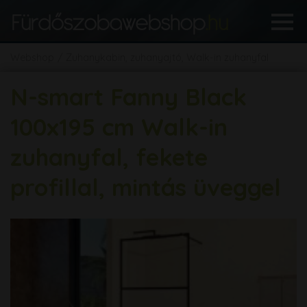
Webshop
Zuhanykabin, zuhanyajtó, Walk-in zuhanyfal
N-smart Fanny Black
100x195 cm Walk-in
zuhanyfal, fekete
profillal, mintás üveggel