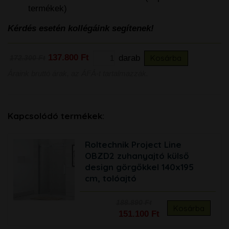
termékek)
Kérdés esetén kollégáink segítenek!
137.800 Ft
darab
Kosárba
172.300 Ft
Áraink bruttó árak, az ÁFÁ-t tartalmazzák.
Kapcsolódó termékek:
Roltechnik Project Line
OBZD2 zuhanyajtó külső
design görgőkkel 140x195
cm, tolóajtó
188.890 Ft
Kosárba
151.100 Ft