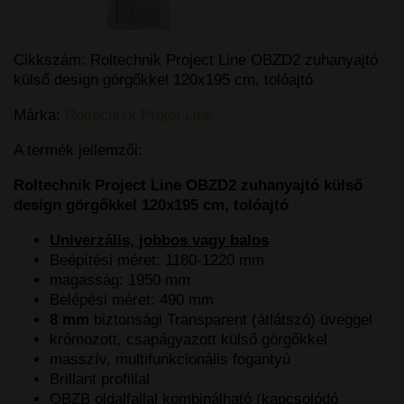
Cikkszám:
Roltechnik Project Line OBZD2 zuhanyajtó
külső design görgőkkel 120x195 cm, tolóajtó
Márka:
Roltechnik Projet Line
A termék jellemzői:
Roltechnik Project Line OBZD2 zuhanyajtó külső
design görgőkkel 120x195 cm, tolóajtó
Univerzális, jobbos vagy balos
Beépítési méret: 1180-1220 mm
magasság: 1950 mm
Belépési méret: 490 mm
8 mm
biztonsági Transparent (átlátszó) üveggel
krómozott, csapágyazott külső görgőkkel
masszív, multifunkcionális fogantyú
Brillant profillal
OBZB oldalfallal kombinálható (kapcsolódó