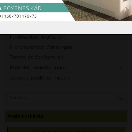
Mosogató
Törölközőszárító radiátor
Szifon, lefolyó, folyóka, WC ülőke
Fürdőszobai kiegészítők
Hidromasszázs, Színterápia
Tisztító és ápolószerek
Burkolási segédanyagok
Csempe, padlólap, mozaik
Árajánlatkérés