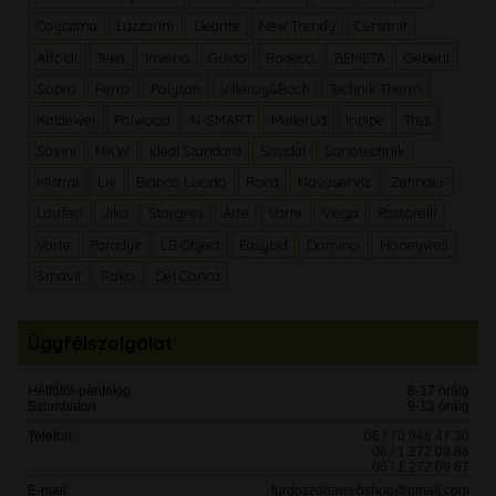
Coycama
Lazzarini
Deante
New Trendy
Cersanit
Alföldi
Teka
Invena
Guido
Radeco
BEMETA
Geberit
Sopro
Ferro
Polysan
Villeroy&Boch
Technik Therm
Kaldewei
Polwood
N-SMART
Mellerud
Inpipe
Tres
Savini
MKW
Ideal Standard
Soudal
Sanotechnik
Mistral
Liv
Bianco Lucido
Roca
Novaservis
Zehnder
Laufen
Jika
Stargres
Arte
Varte
Viega
Pastorelli
Varte
Paradyz
LB Object
Easybid
Domino
Honeywell
Smavit
Rako
Del Conca
Ügyfélszolgálat
Hétfőtől-péntekig
8-17 óráig
Szombaton
9-13 óráig
Telefon:
06 / 70 948 47 30
06 / 1 272 09 86
06 / 1 272 09 87
E-mail:
furdoszobawebshop@gmail.com