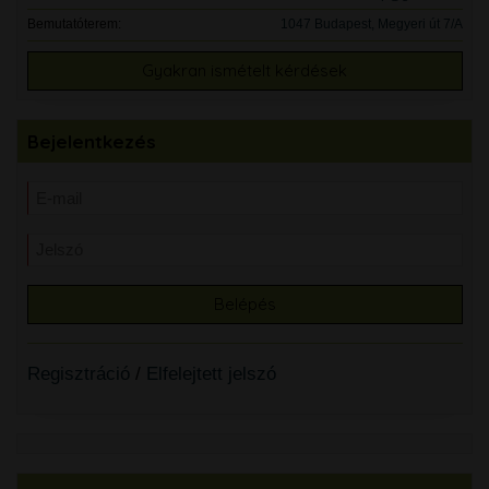
Bemutatóterem:
1047 Budapest, Megyeri út 7/A
Gyakran ismételt kérdések
Bejelentkezés
Regisztráció
/
Elfelejtett jelszó