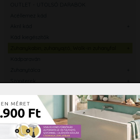
OUTLET - UTOLSÓ DARABOK
Acéllemez kád
Akril kád
Kád kiegészítők
Zuhanykabin, zuhanyajtó, Walk-in zuhanyfal
Kádparaván
Zuhanytálca
Szaniterek
WC tartály
Csaptelep
Zuhanyszett, zuhanyrendszer
Zuhanypanel, masszázspanel
Fürdőszobabútor, tükör