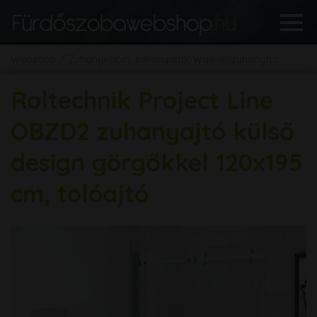
Webshop
Zuhanykabin, zuhanyajtó, Walk-in zuhanyfal
Roltechnik Project Line
OBZD2 zuhanyajtó külső
design görgőkkel 120x195
cm, tolóajtó