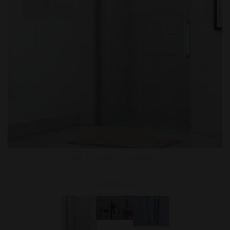
Kattintson a képen a nagyításhoz
További képek