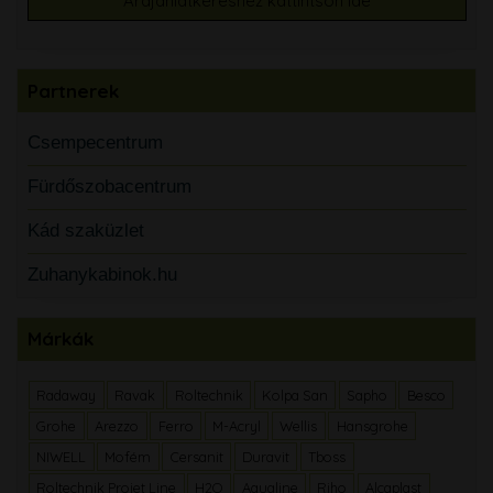
Árajánlatkéréshez kattintson ide
Partnerek
Csempecentrum
Fürdőszobacentrum
Kád szaküzlet
Zuhanykabinok.hu
Márkák
Radaway
Ravak
Roltechnik
Kolpa San
Sapho
Besco
Grohe
Arezzo
Ferro
M-Acryl
Wellis
Hansgrohe
NIWELL
Mofém
Cersanit
Duravit
Tboss
Roltechnik Projet Line
H2O
Aqualine
Riho
Alcaplast