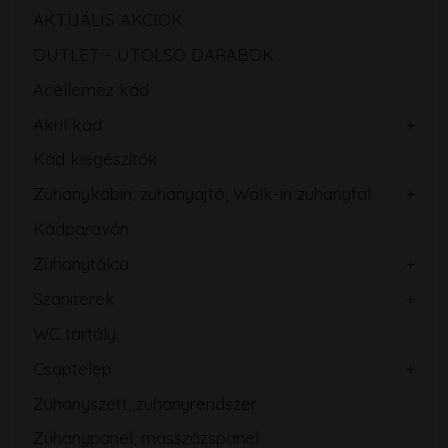
AKTUÁLIS AKCIÓK
OUTLET - UTOLSÓ DARABOK
Acéllemez kád
Akril kád
Kád kiegészítők
Zuhanykabin, zuhanyajtó, Walk-in zuhanyfal
Kádparaván
Zuhanytálca
Szaniterek
WC tartály
Csaptelep
Zuhanyszett, zuhanyrendszer
Zuhanypanel, masszázspanel