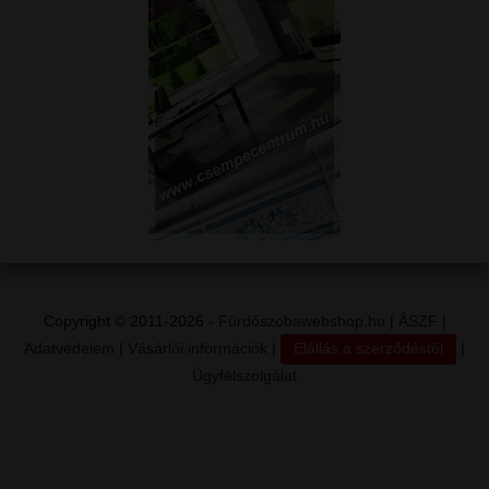
Copyright © 2011-2026 -
Fürdőszobawebshop.hu
|
ÁSZF
|
Adatvédelem
|
Vásárlói információk
|
Elállás a szerződéstől
|
Ügyfélszolgálat