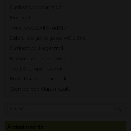
Fürdőszobabútor, tükör
Mosogató
Törölközőszárító radiátor
Szifon, lefolyó, folyóka, WC ülőke
Fürdőszobai kiegészítők
Hidromasszázs, Színterápia
Tisztító és ápolószerek
Burkolási segédanyagok
Csempe, padlólap, mozaik
Árajánlatkérés