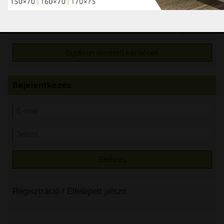
06 / 1 272 09 86
06 / 1 272 09 87
E-mail:
furdoszobawebshop@gmail.com
Bemutatóterem:
1047 Budapest, Megyeri út 7/A
Gyakran ismételt kérdések
Bejelentkezés
Regisztráció
/
Elfelejtett jelszó