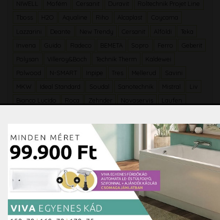
NIWELL
Mofém
Cersanit
Duravit
Roltechnik Projet Line
Tboss
H2O
Aqualine
Riho
Alcaplast
Coycama
Lazzarini
Deante
New Trendy
Cersanit
Alföldi
Teka
Invena
Guido
Radeco
BEMETA
Sopro
Ferro
Geberit
Polysan
Villeroy&Boch
Technik Therm
Kaldewei
Polwood
N-SMART
Inpipe
Tres
Mellerud
Savini
MKW
Ideal Standard
Soudal
Sanotechnik
Mistral
Liv
Bianco Lucido
Roca
Zehnder
Novaservis
Laufen
Pastorelli
Varte
Paradyz
LB Object
Easybid
Domino
Honeywell
Smavit
Rako
Del Conca
Jika
Stargres
Arte
Varte
Viega
Ügyfélszolgálat
Hétfőtől-péntekig
8-17 óráig
Szombaton
9-13 óráig
Telefon:
06 / 70 948 47 30