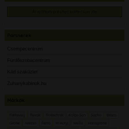
Árajánlatkéréshez kattintson ide
Partnerek
Csempecentrum
Fürdőszobacentrum
Kád szaküzlet
Zuhanykabinok.hu
Márkák
Radaway
Ravak
Roltechnik
Kolpa San
Sapho
Besco
Grohe
Arezzo
Ferro
M-Acryl
Wellis
Hansgrohe