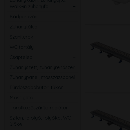
Walk-in zuhanyfal
Ovális
Szögletes
Kádparaván
Kerek
Téglalap
Zuhanytálca
Íves
Szabadon álló
Ötszögletű
Szaniterek
Szögletes
Mosdó
Walk-in zuhanyfal
WC tartály
Téglalap
Kézmosó
Zuhanyajtó
Csaptelep
Ötszögletű
WC
Mosdó
Zuhanyszett, zuhanyrendszer
Magasított
Bidé
Zuhany
Zuhanypanel, masszázspanel
Speciális
Pissoir
Kád
Fürdőszobabútor, tükör
Mozgássérült
Mosogató
Mosogató
Bidé
Törölközőszárító radiátor
Falsík alatti
Szifon, lefolyó, folyóka, WC
Közületi
ülőke