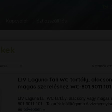
Tel.:
k
Kapcsolat
Házhozszállítás
ékek
4 termék ö
LIV Laguna fali WC tartály, alacso
magas szereléshez WC-801.9011.101
LIV Laguna fali WC tartály, alacsony vagy magas
801.9011.101 Takarék leállítógomb A vízmennyis
és
bővebben »