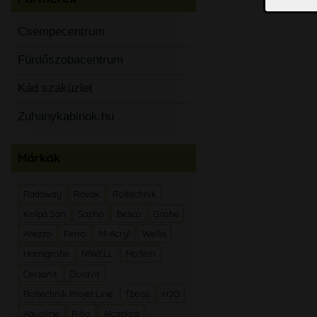
Csempecentrum
Fürdőszobacentrum
Kád szaküzlet
Zuhanykabinok.hu
Márkák
Radaway
Ravak
Roltechnik
Kolpa San
Sapho
Besco
Grohe
Arezzo
Ferro
M-Acryl
Wellis
Hansgrohe
NIWELL
Mofém
Cersanit
Duravit
Roltechnik Projet Line
Tboss
H2O
Aqualine
Riho
Alcaplast