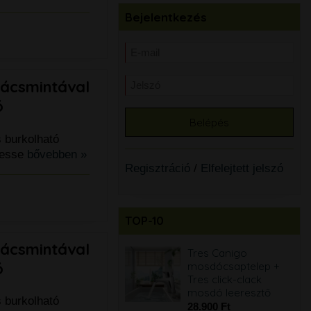
Bejelentkezés
rácsmintával
ó
 burkolható
ntesse
bővebben »
Regisztráció
/
Elfelejtett jelszó
TOP-10
rácsmintával
Sapho Paco
Tres Canigo
ó
PC1012WR
mosdócsaptelep +
monoblokk WC
Tres click-clack
perem nélküli, alsó-
mosdó leeresztő
 burkolható
hátsó kifolyású,
28.900 Ft