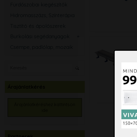
Fürdőszobai kiegészítők
Hidromasszázs, Színterápia
Tisztító és ápolószerek
Burkolási segédanyagok
Csemperagasztó
Csempe, padlólap, mozaik
Fugázó
Szilikon
Szigetelő anyagok
Kiegyenlítők
Árajánlatkérés
Alapozók
Élvédők, burkolatváltó
Árajánlatkéréshez kattintson
ide
Burkolat színtező
Partnerek