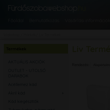
Főoldal
Bemutatkozás
Vásárlási információ
Webshop
Márkák
Liv Termékek
Liv Term
Termékek
AKTUÁLIS AKCIÓK
Rendezés:
OUTLET - UTOLSÓ
DARABOK
Acéllemez kád
Akril kád
Egyenes
Kád kiegészítők
Aszimmetrikus
Zuhanykabin, zuhanyajtó,
Sarok
Íves