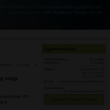
06/1272 09 86
Email:
furdoszobawebshop@gmail.com
Bemutatóterem:
1047 Budapest, Megyeri út 7/A
Ügyfélszolgálat
Hétfőtől-péntekig
8-17 óráig
Szombaton
9-13 óráig
sszesen,
Telefon:
06 / 70 948 47 30
06 / 1 272 09 86
06 / 1 272 09 87
ny vagy
E-mail:
furdoszobawebshop@gmail.com
Bemutatóterem:
1047 Budapest, Megyeri út 7/A
 szereléshez WC-
Gyakran ismételt kérdések
ég 6