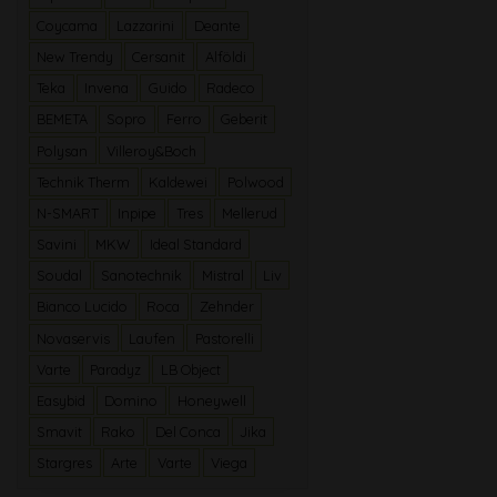
Coycama
Lazzarini
Deante
New Trendy
Cersanit
Alföldi
Teka
Invena
Guido
Radeco
BEMETA
Sopro
Ferro
Geberit
Polysan
Villeroy&Boch
Technik Therm
Kaldewei
Polwood
N-SMART
Inpipe
Tres
Mellerud
Savini
MKW
Ideal Standard
Soudal
Sanotechnik
Mistral
Liv
Bianco Lucido
Roca
Zehnder
Novaservis
Laufen
Pastorelli
Varte
Paradyz
LB Object
Easybid
Domino
Honeywell
Smavit
Rako
Del Conca
Jika
Stargres
Arte
Varte
Viega