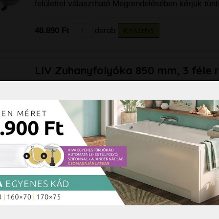
felülettel választható Megrendelésében kérjük tü
tartállyal
79.890 Ft
46.890 Ft
darab
Kosárba
LIV Zuhanyfolyóka 850 mm, 3 féle 
és burkolható felülettel választhat
LIV Zuhanyfolyóka 850 mm, 3 féle rácsmintával és
felülettel választható Megrendelésében kérjük tü
49.990 Ft
darab
Kosárba
k