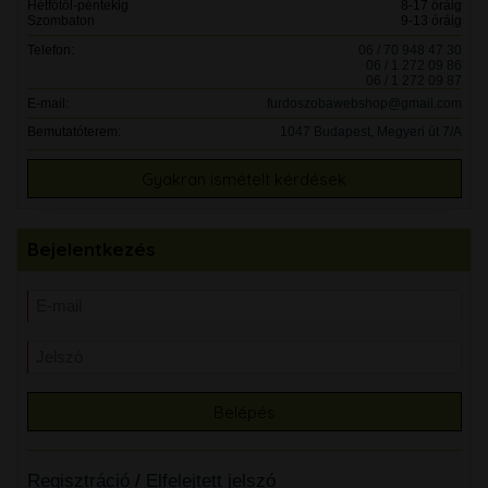
Hétfőtől-péntekig
8-17 óráig
Szombaton
9-13 óráig
Telefon:
06 / 70 948 47 30
06 / 1 272 09 86
06 / 1 272 09 87
E-mail:
furdoszobawebshop@gmail.com
Bemutatóterem:
1047 Budapest, Megyeri út 7/A
Gyakran ismételt kérdések
Bejelentkezés
Regisztráció
/
Elfelejtett jelszó