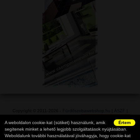
Copyright © 2011-2026 -
Fürdőszobawebshop.hu
|
ÁSZF
|
Adatvédelem
|
Vásárlói információk
|
Elállás a szerződéstől
|
A weboldalon cookie-kat (sütiket) használunk, amik
Értem
Ügyfélszolgálat
segítenek minket a lehető legjobb szolgáltatások nyújtásában.
Weboldalunk további használatával jóváhagyja, hogy cookie-kat