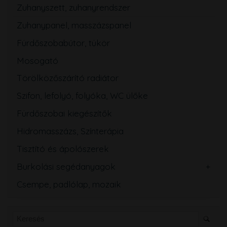
Zuhanyszett, zuhanyrendszer
Zuhanypanel, masszázspanel
Fürdőszobabútor, tükör
Mosogató
Törölközőszárító radiátor
Szifon, lefolyó, folyóka, WC ülőke
Fürdőszobai kiegészítők
Hidromasszázs, Színterápia
Tisztító és ápolószerek
Burkolási segédanyagok
Csempe, padlólap, mozaik