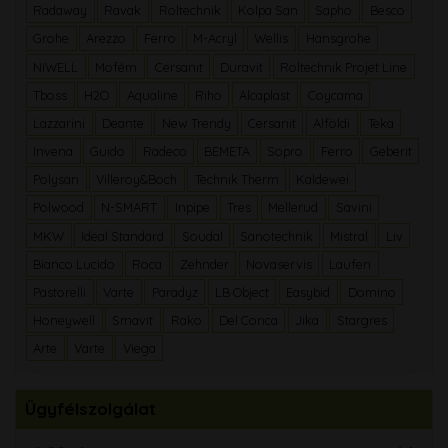
Radaway
Ravak
Roltechnik
Kolpa San
Sapho
Besco
Grohe
Arezzo
Ferro
M-Acryl
Wellis
Hansgrohe
NIWELL
Mofém
Cersanit
Duravit
Roltechnik Projet Line
Tboss
H2O
Aqualine
Riho
Alcaplast
Coycama
Lazzarini
Deante
New Trendy
Cersanit
Alföldi
Teka
Invena
Guido
Radeco
BEMETA
Sopro
Ferro
Geberit
Polysan
Villeroy&Boch
Technik Therm
Kaldewei
Polwood
N-SMART
Inpipe
Tres
Mellerud
Savini
MKW
Ideal Standard
Soudal
Sanotechnik
Mistral
Liv
Bianco Lucido
Roca
Zehnder
Novaservis
Laufen
Pastorelli
Varte
Paradyz
LB Object
Easybid
Domino
Honeywell
Smavit
Rako
Del Conca
Jika
Stargres
Arte
Varte
Viega
Ügyfélszolgálat