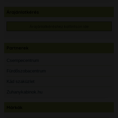
Árajánlatkérés
Árajánlatkéréshez kattintson ide
Partnerek
Csempecentrum
Fürdőszobacentrum
Kád szaküzlet
Zuhanykabinok.hu
Márkák