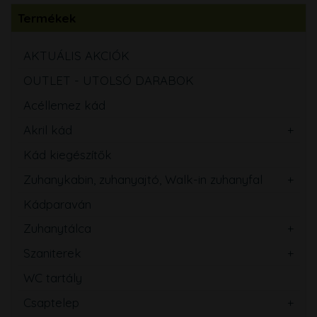
Termékek
AKTUÁLIS AKCIÓK
OUTLET - UTOLSÓ DARABOK
Acéllemez kád
Akril kád
Kád kiegészítők
Zuhanykabin, zuhanyajtó, Walk-in zuhanyfal
Kádparaván
Zuhanytálca
Szaniterek
WC tartály
Csaptelep