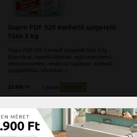
Sopro FDF 525 Kenhető szigetelő
fólia 3 kg
Sopro FDF 525 Kenhető szigetelő fólia 3 kg
Elasztikus, repedésáthidaló, egykomponensű
oldószermentes, rendkívül rugalmas, kenhető
szigetelőfólia.
bővebben »
12.490 Ft
darab
Kosárba