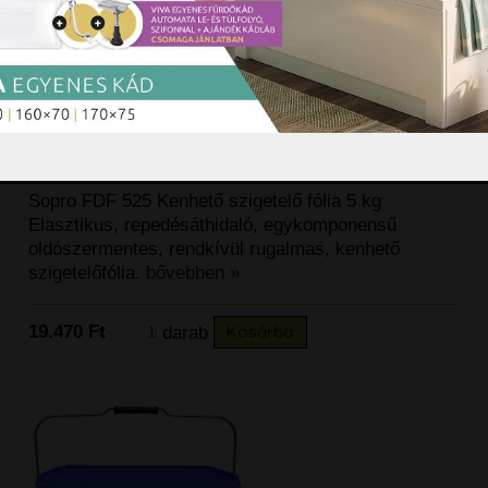
Sopro FDF 525 Kenhető szigetelő
fólia 5 kg
Sopro FDF 525 Kenhető szigetelő fólia 5 kg
Elasztikus, repedésáthidaló, egykomponensű
oldószermentes, rendkívül rugalmas, kenhető
szigetelőfólia.
bővebben »
19.470 Ft
darab
Kosárba