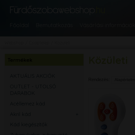
Főoldal
Bemutatkozás
Vásárlási információ
Webshop
Csaptelep
Közületi
Közületi
Termékek
AKTUÁLIS AKCIÓK
Rendezés:
OUTLET - UTOLSÓ
DARABOK
Acéllemez kád
Akril kád
Egyenes
Kád kiegészítők
Aszimmetrikus
Zuhanykabin, zuhanyajtó,
Sarok
Íves