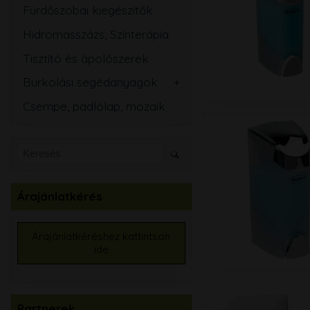
Fürdőszobai kiegészítők
Hidromasszázs, Színterápia
Tisztító és ápolószerek
Burkolási segédanyagok
Csemperagasztó
Csempe, padlólap, mozaik
Fugázó
Szilikon
Szigetelő anyagok
Kiegyenlítők
Árajánlatkérés
Alapozók
Élvédők, burkolatváltó
Árajánlatkéréshez kattintson
ide
Burkolat színtező
Partnerek