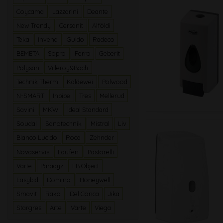
Coycama
Lazzarini
Deante
New Trendy
Cersanit
Alföldi
Teka
Invena
Guido
Radeco
BEMETA
Sopro
Ferro
Geberit
Polysan
Villeroy&Boch
Technik Therm
Kaldewei
Polwood
N-SMART
Inpipe
Tres
Mellerud
Savini
MKW
Ideal Standard
Soudal
Sanotechnik
Mistral
Liv
Bianco Lucido
Roca
Zehnder
Novaservis
Laufen
Pastorelli
Varte
Paradyz
LB Object
Easybid
Domino
Honeywell
Smavit
Rako
Del Conca
Jika
Stargres
Arte
Varte
Viega