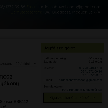
06/1272 09 86
Email:
furdoszobawebshop@gmail.com
Bemutatóterem:
1047 Budapest, Megyeri út 7/A
Ügyfélszolgálat
Hétfőtől-péntekig
8-17 óráig
Szombaton
9-13 óráig
sszesen,
Telefon:
06 / 70 948 47 30
06 / 1 272 09 86
06 / 1 272 09 87
 RC02-
E-mail:
furdoszobawebshop@gmail.com
olyékony
Bemutatóterem:
1047 Budapest, Megyeri út 7/A
Gyakran ismételt kérdések
l Sensor BBB112
ató!