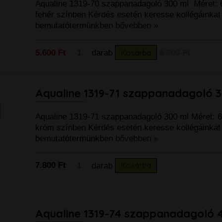
Aqualine 1319-70 szappanadagoló 300 ml Méret
99.900 Ft
fehér színben Kérdés esetén keresse kollégáinkat
bemutatótermünkben
bővebben »
5.600 Ft
darab
Kosárba
6.600 Ft
Aqualine 1319-71 szappanadagoló 
Aqualine 1319-71 szappanadagoló 300 ml Méret:
króm színben Kérdés esetén keresse kollégáinkat
bemutatótermünkben
bővebben »
k
7.800 Ft
darab
Kosárba
Aqualine 1319-74 szappanadagoló 