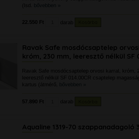
(lsd.
bővebben »
22.550 Ft
darab
Kosárba
Ravak Safe mosdócsaptelep orvosi 
króm, 230 mm, leeresztő nélkül SF
Ravak Safe mosdócsaptelep orvosi karral, króm,
leeresztő nélkül SF 014.00CR csaptelep magass
kartus (átmérő,
bővebben »
57.890 Ft
darab
Kosárba
Aqualine 1319-70 szappanadagoló 