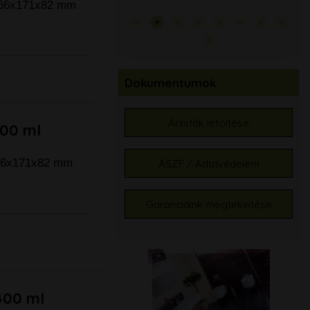
: 66x171x82 mm
99.
Dokumentumok
Árlisták letöltése
300 ml
 66x171x82 mm
ÁSZF / Adatvédelem
Garanciáink megtekintése
400 ml