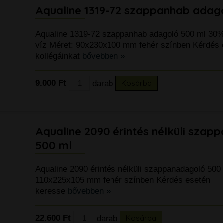
Aqualine 1319-72 szappanhab adag
Aqualine 1319-72 szappanhab adagoló 500 ml 30
víz Méret: 90x230x100 mm fehér színben Kérdés 
kollégáinkat
bővebben »
9.000 Ft
darab
Kosárba
Aqualine 2090 érintés nélküli szap
500 ml
Aqualine 2090 érintés nélküli szappanadagoló 500
110x225x105 mm fehér színben Kérdés esetén
keresse
bővebben »
22.600 Ft
darab
Kosárba