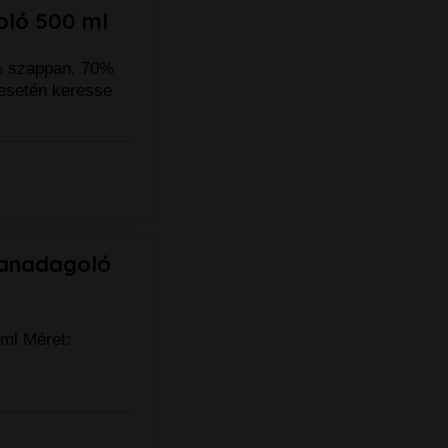
oló 500 ml
% szappan, 70%
esetén keresse
panadagoló
 ml Méret: