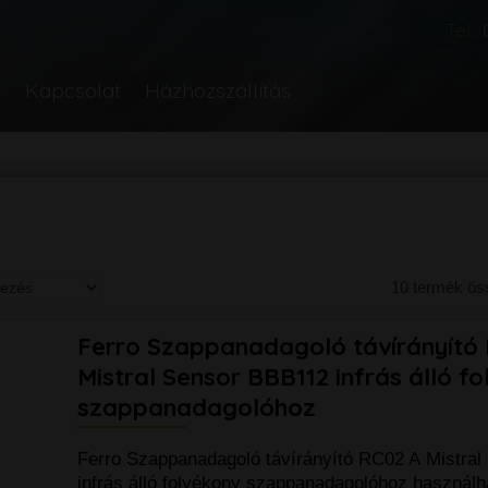
Tel.:
k
Kapcsolat
Házhozszállítás
10 termék ö
Ferro Szappanadagoló távírányító
Mistral Sensor BBB112 infrás álló f
szappanadagolóhoz
Ferro Szappanadagoló távírányító RC02 A Mistra
infrás álló folyékony szappanadagolóhoz használh