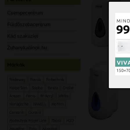
Csempecentrum
Fürdőszobacentrum
Kád szaküzlet
Zuhanykabinok.hu
Márkák
Radaway
Ravak
Roltechnik
Kolpa San
Sapho
Besco
Grohe
Arezzo
Ferro
M-Acryl
Wellis
Hansgrohe
NIWELL
Mofém
Cersanit
Duravit
Roltechnik Projet Line
Tboss
H2O
Aqualine
Riho
Alcaplast