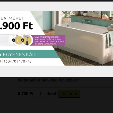
Aqualine 1319-74 szappanadagoló 400 ml Méret:
fehér színben Kérdés esetén keresse kollégáinkat
bemutatótermünkben
bővebben »
9.000 Ft
darab
Kosárba
Aqualine 1319-73 szappanadagoló 
Aqualine 1319-73 szappanadagoló 1000 ml Méret:
mm fehér színben Kérdés esetén keresse kollégái
bemutatótermünkben
bővebben »
9.700 Ft
darab
Kosárba