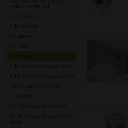
Walk-in zuhanyfal
Ovális
Szögletes
Kádparaván
Kerek
Téglalap
Zuhanytálca
Íves
Szabadon álló
Ötszögletű
Szaniterek
Szögletes
Mosdó
Walk-in zuhanyfal
WC tartály
Téglalap
Kézmosó
Zuhanyajtó
Csaptelep
Ötszögletű
WC
Mosdó
Zuhanyszett, zuhanyrendszer
Magasított
Bidé
Zuhany
Zuhanypanel, masszázspanel
Speciális
Pissoir
Kád
Fürdőszobabútor, tükör
Mozgássérült
Mosogató
Mosogató
Bidé
Törölközőszárító radiátor
Falsík alatti
Szifon, lefolyó, folyóka, WC
Közületi
ülőke