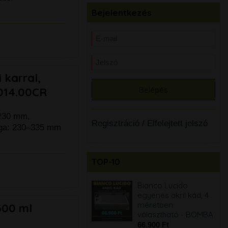
Bejelentkezés
karral,
 014.00CR
 230 mm,
Regisztráció
/
Elfelejtett jelszó
ága: 230–335 mm
TOP-10
Bianco Lucido 60 cm
Bianco Lucido
komplett
egyenes akril kád, 4
fürdőszobabútor
méretben
300 ml
szett, mosdóval,
választható - BOMBA
tükörrel, világítással
66.900 Ft