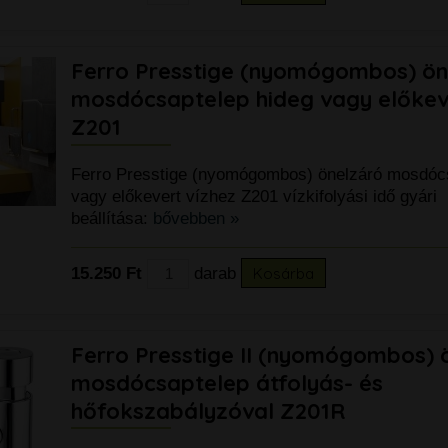
Ferro Presstige (nyomógombos) ön
mosdócsaptelep hideg vagy előkev
Z201
Ferro Presstige (nyomógombos) önelzáró mosdócs
vagy előkevert vízhez Z201 vízkifolyási idő gyári
beállítása:
bővebben »
15.250 Ft
darab
Kosárba
Ferro Presstige II (nyomógombos) 
mosdócsaptelep átfolyás- és
hőfokszabályzóval Z201R