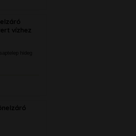
elzáró
ert vízhez
aptelep hideg
önelzáró