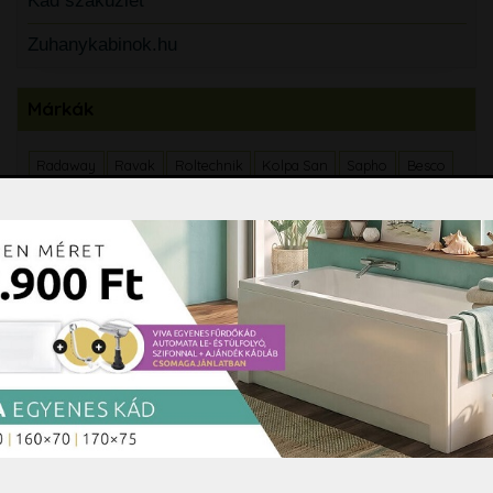
Kád szaküzlet
Zuhanykabinok.hu
Márkák
Radaway
Ravak
Roltechnik
Kolpa San
Sapho
Besco
Grohe
Arezzo
Ferro
M-Acryl
Wellis
Hansgrohe
NIWELL
Mofém
Cersanit
Duravit
Roltechnik Projet Line
Tboss
H2O
Aqualine
Riho
Alcaplast
Coycama
Lazzarini
Deante
New Trendy
Cersanit
Alföldi
Teka
Invena
Guido
Radeco
BEMETA
Sopro
Ferro
Geberit
Polysan
Villeroy&Boch
Technik Therm
Kaldewei
Polwood
N-SMART
Inpipe
Tres
Mellerud
Savini
MKW
Ideal Standard
Soudal
Sanotechnik
Mistral
Bianco Lucido
Liv
Roca
Zehnder
Novaservis
Laufen
Pastorelli
Varte
LB Object
Easybid
Domino
Paradyz