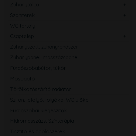
Zuhanytálca
Szaniterek
WC tartály
Csaptelep
Zuhanyszett, zuhanyrendszer
Zuhanypanel, masszázspanel
Fürdőszobabútor, tükör
Mosogató
Törölközőszárító radiátor
Szifon, lefolyó, folyóka, WC ülőke
Fürdőszobai kiegészítők
Hidromasszázs, Színterápia
Tisztító és ápolószerek