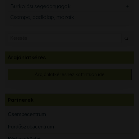
Burkolási segédanyagok
Csempe, padlólap, mozaik
Árajánlatkérés
Árajánlatkéréshez kattintson ide
Partnerek
Csempecentrum
Fürdőszobacentrum