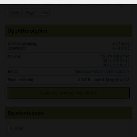
Rako
Del Conca
Honeywell
Smavit
Stargres
Arte
Varte
Viega
Jika
Ügyfélszolgálat
Hétfőtől-péntekig
8-17 óráig
Szombaton
9-13 óráig
Telefon:
06 / 70 948 47 30
06 / 1 272 09 86
06 / 1 272 09 87
E-mail:
furdoszobawebshop@gmail.com
Bemutatóterem:
1047 Budapest, Megyeri út 7/A
Gyakran ismételt kérdések
Bejelentkezés