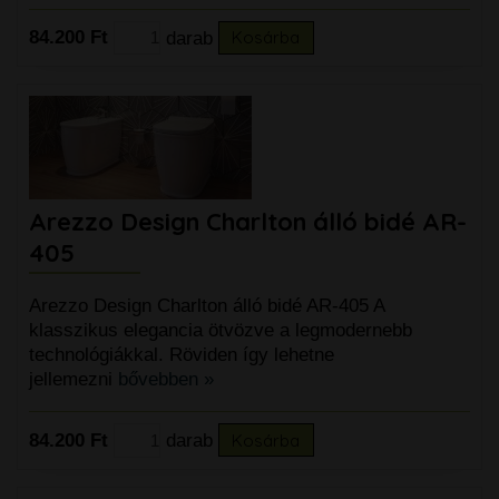
84.200 Ft
darab
Kosárba
Arezzo Design Charlton álló bidé AR-
405
Arezzo Design Charlton álló bidé AR-405 A
klasszikus elegancia ötvözve a legmodernebb
technológiákkal. Röviden így lehetne
jellemezni
bővebben »
84.200 Ft
darab
Kosárba