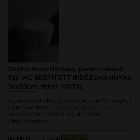
Sapho Avva Rimless, perem nélküli
fali WC BEÉPÍTETT BIDÉZUHANNYAL
36x53cm, fehér 100312
Sapho Avva Rimless, perem nélküli fali WC beépített
BIDÉZUHANNYAL Cikkszám: 100312 Falra
szerelhető WC-csésze integrált bidével
(2in1):
bővebben »
66.990 Ft
darab
Kosárba