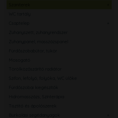
Szaniterek
WC tartály
Csaptelep
Zuhanyszett, zuhanyrendszer
Zuhanypanel, masszázspanel
Fürdőszobabútor, tükör
Mosogató
Törölközőszárító radiátor
Szifon, lefolyó, folyóka, WC ülőke
Fürdőszobai kiegészítők
Hidromasszázs, Színterápia
Tisztító és ápolószerek
Burkolási segédanyagok