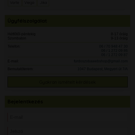
Varte
Viega
Jika
Ügyfélszolgálat
Hétfőtől-péntekig
8-17 óráig
Szombaton
9-13 óráig
Telefon:
06 / 70 948 47 30
06 / 1 272 09 86
06 / 1 272 09 87
E-mail:
furdoszobawebshop@gmail.com
Bemutatóterem:
1047 Budapest, Megyeri út 7/A
Gyakran ismételt kérdések
Bejelentkezés