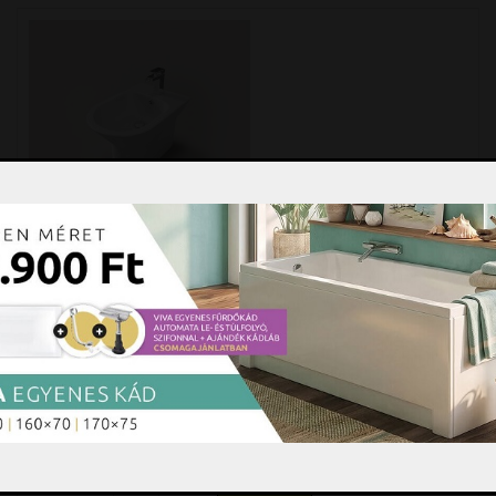
Arezzo Design Vermont, álló bidé
AR-605
Arezzo Design Vermont, álló bidé AR-605 A legújabb
AREZZO design VERMONT kollekciónk gördülékeny
vonalakat vezet be a vizes helyiségünkbe.
A
bővebben »
63.690 Ft
darab
Kosárba