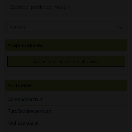
Csempe, padlólap, mozaik
Árajánlatkérés
Árajánlatkéréshez kattintson ide
Partnerek
Csempecentrum
Fürdőszobacentrum
Kád szaküzlet