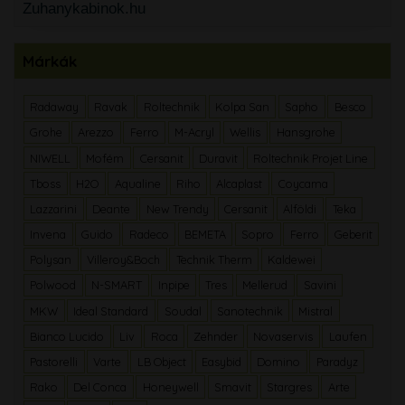
Zuhanykabinok.hu
Márkák
Radaway
Ravak
Roltechnik
Kolpa San
Sapho
Besco
Grohe
Arezzo
Ferro
M-Acryl
Wellis
Hansgrohe
NIWELL
Mofém
Cersanit
Duravit
Roltechnik Projet Line
Tboss
H2O
Aqualine
Riho
Alcaplast
Coycama
Lazzarini
Deante
New Trendy
Cersanit
Alföldi
Teka
Invena
Guido
Radeco
BEMETA
Sopro
Ferro
Geberit
Polysan
Villeroy&Boch
Technik Therm
Kaldewei
Polwood
N-SMART
Inpipe
Tres
Mellerud
Savini
MKW
Ideal Standard
Soudal
Sanotechnik
Mistral
Bianco Lucido
Liv
Roca
Zehnder
Novaservis
Laufen
Pastorelli
Varte
LB Object
Easybid
Domino
Paradyz
Rako
Del Conca
Honeywell
Smavit
Stargres
Arte