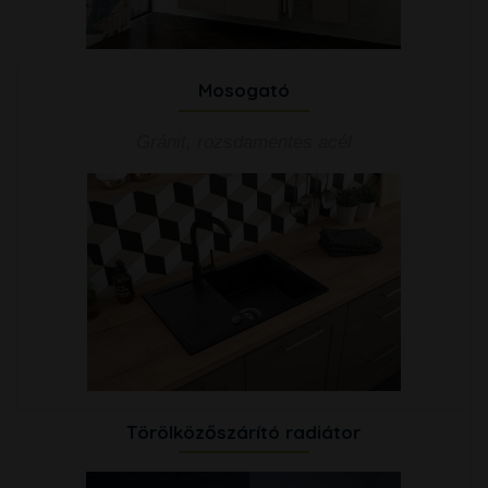
Mosogató
Gránit, rozsdamentes acél
Törölközőszárító radiátor