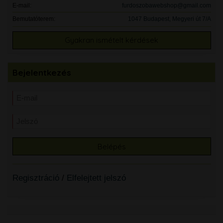
E-mail:
furdoszobawebshop@gmail.com
Bemutatóterem:
1047 Budapest, Megyeri út 7/A
Gyakran ismételt kérdések
Bejelentkezés
Regisztráció
/
Elfelejtett jelszó