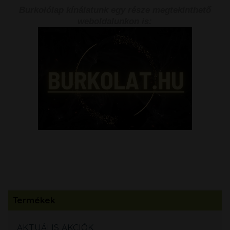
Burkolólap kínálatunk egy része megtekinthető
weboldalunkon is:
Termékek
AKTUÁLIS AKCIÓK