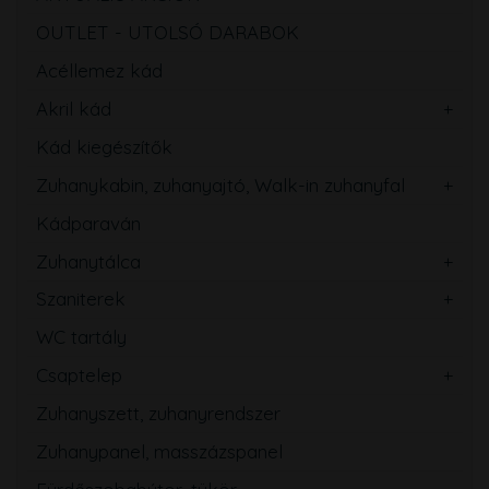
OUTLET - UTOLSÓ DARABOK
Acéllemez kád
Akril kád
Kád kiegészítők
Zuhanykabin, zuhanyajtó, Walk-in zuhanyfal
Kádparaván
Zuhanytálca
Szaniterek
WC tartály
Csaptelep
Zuhanyszett, zuhanyrendszer
Zuhanypanel, masszázspanel