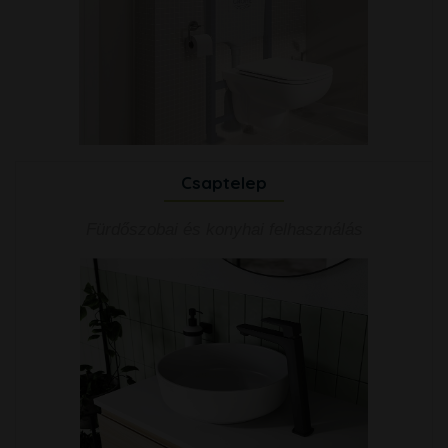
Csaptelep
Fürdőszobai és konyhai felhasználás