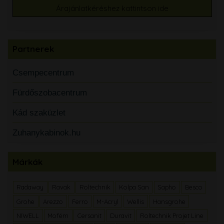
Árajánlatkéréshez kattintson ide
Partnerek
Csempecentrum
Fürdőszobacentrum
Kád szaküzlet
Zuhanykabinok.hu
Márkák
Radaway
Ravak
Roltechnik
Kolpa San
Sapho
Besco
Grohe
Arezzo
Ferro
M-Acryl
Wellis
Hansgrohe
NIWELL
Mofém
Cersanit
Duravit
Roltechnik Projet Line