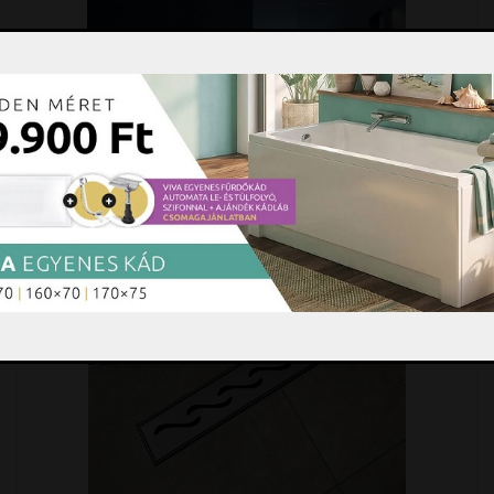
Szifon, lefolyó, folyóka, WC ülőke