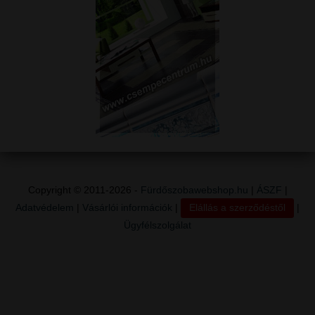
Copyright © 2011-2026 -
Fürdőszobawebshop.hu
|
ÁSZF
|
Adatvédelem
|
Vásárlói információk
|
Elállás a szerződéstől
|
Ügyfélszolgálat