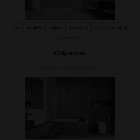
Íves
Szögletes
Téglalap
Ötszögletű
Walk-in zuhanyfal
Zuhanyajtó
Kádparaván
Egy és több elemből álló