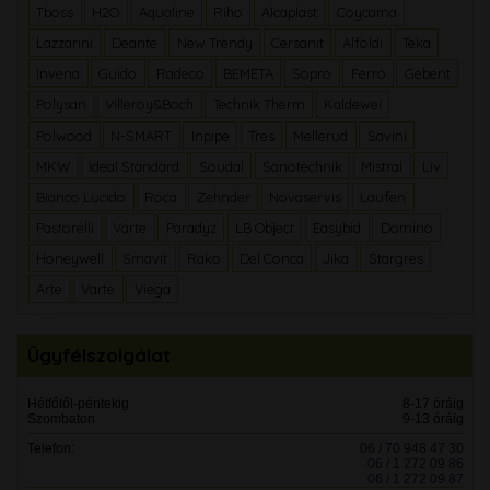
Tboss
H2O
Aqualine
Riho
Alcaplast
Coycama
Lazzarini
Deante
New Trendy
Cersanit
Alföldi
Teka
Invena
Guido
Radeco
BEMETA
Sopro
Ferro
Geberit
Polysan
Villeroy&Boch
Technik Therm
Kaldewei
Polwood
N-SMART
Inpipe
Tres
Mellerud
Savini
MKW
Ideal Standard
Soudal
Sanotechnik
Mistral
Liv
Bianco Lucido
Roca
Zehnder
Novaservis
Laufen
Pastorelli
Varte
Paradyz
LB Object
Easybid
Domino
Honeywell
Smavit
Rako
Del Conca
Jika
Stargres
Arte
Varte
Viega
Ügyfélszolgálat
Hétfőtől-péntekig
8-17 óráig
Szombaton
9-13 óráig
Telefon:
06 / 70 948 47 30
06 / 1 272 09 86
06 / 1 272 09 87