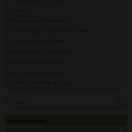
Fürdőszobabútor, tükör
Mosogató
Törölközőszárító radiátor
Szifon, lefolyó, folyóka, WC ülőke
Fürdőszobai kiegészítők
Hidromasszázs, Színterápia
Tisztító és ápolószerek
Burkolási segédanyagok
Csempe, padlólap, mozaik
Árajánlatkérés