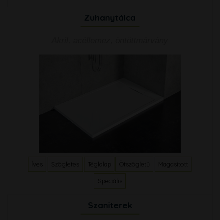
Zuhanytálca
Akril, acéllemez, öntöttmárvány
Íves
Szögletes
Téglalap
Ötszögletű
Magasított
Speciális
Szaniterek