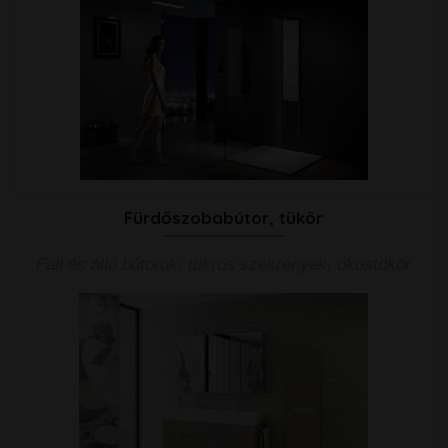
Fürdőszobabútor, tükör
Fali és álló bútorok, tükrös szekrények, okostükör