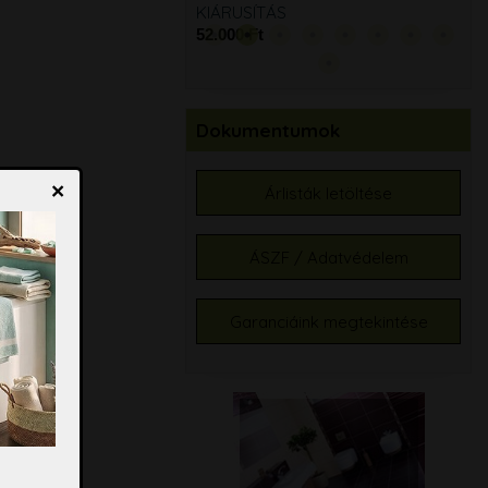
KIÁRUSÍTÁS
52.000 Ft
Dokumentumok
×
Árlisták letöltése
ÁSZF / Adatvédelem
Garanciáink megtekintése