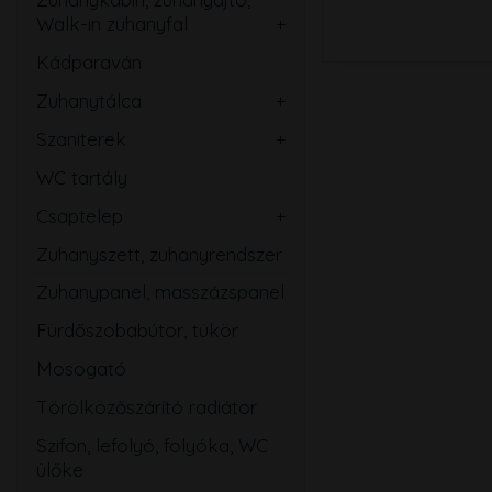
Walk-in zuhanyfal
Ovális
Szögletes
Kádparaván
Kerek
Téglalap
Zuhanytálca
Íves
Szabadon álló
Ötszögletű
Szaniterek
Szögletes
Mosdó
Walk-in zuhanyfal
WC tartály
Téglalap
Kézmosó
Zuhanyajtó
Csaptelep
Ötszögletű
WC
Mosdó
Zuhanyszett, zuhanyrendszer
Magasított
Bidé
Zuhany
Zuhanypanel, masszázspanel
Speciális
Pissoir
Kád
Fürdőszobabútor, tükör
Mozgássérült
Mosogató
Mosogató
Bidé
Törölközőszárító radiátor
Falsík alatti
Szifon, lefolyó, folyóka, WC
Közületi
ülőke