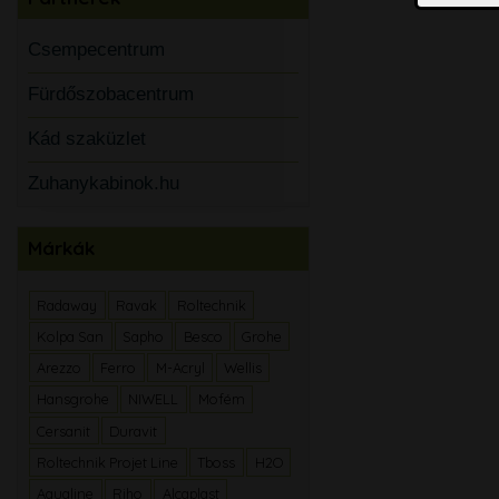
Csempecentrum
Fürdőszobacentrum
Kád szaküzlet
Zuhanykabinok.hu
Márkák
Radaway
Ravak
Roltechnik
Kolpa San
Sapho
Besco
Grohe
Arezzo
Ferro
M-Acryl
Wellis
Hansgrohe
NIWELL
Mofém
Cersanit
Duravit
Roltechnik Projet Line
Tboss
H2O
Aqualine
Riho
Alcaplast