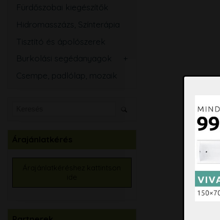
Fürdőszobai kiegészítők
Hidromasszázs, Színterápia
Tisztító és ápolószerek
Burkolási segédanyagok
Csemperagasztó
Csempe, padlólap, mozaik
Fugázó
Szilikon
Szigetelő anyagok
Kiegyenlítők
Árajánlatkérés
Alapozók
Élvédők, burkolatváltó
Árajánlatkéréshez kattintson
ide
Burkolat színtező
Partnerek