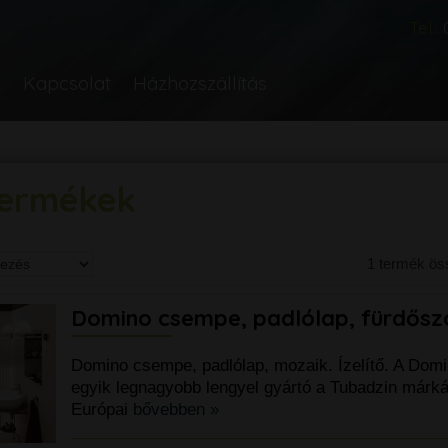
Tel.:
k
Kapcsolat
Házhozszállítás
ermékek
1 termék ö
Domino csempe, padlólap, fürdős
Domino csempe, padlólap, mozaik. Ízelítő. A Dom
egyik legnagyobb lengyel gyártó a Tubadzin márkáj
Európai
bővebben »