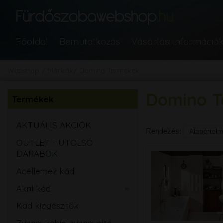
Főoldal
Bemutatkozás
Vásárlási információ
Webshop
Márkák
Domino Termékek
Domino T
Termékek
AKTUÁLIS AKCIÓK
Rendezés:
OUTLET - UTOLSÓ
DARABOK
Acéllemez kád
Akril kád
Egyenes
Kád kiegészítők
Aszimmetrikus
Zuhanykabin, zuhanyajtó,
Sarok
Íves