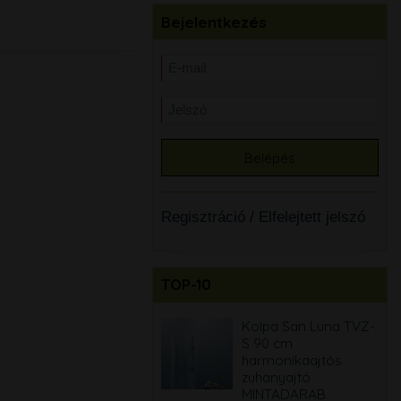
Bejelentkezés
Regisztráció
/
Elfelejtett jelszó
TOP-10
Kolpa San Luna TV3D
Kolpa San Luna TVZ-
S 90 cm egymásba
S 90 cm
tolható zuhanyajtó
harmonikaajtós
zuhanyajtó
45.500 Ft
MINTADARAB