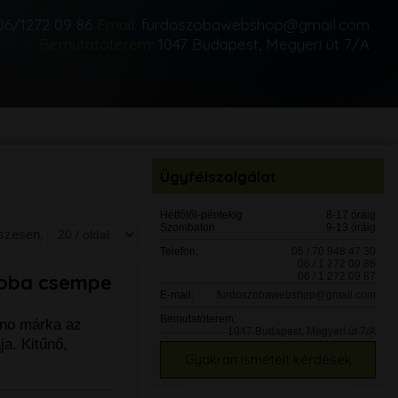
06/1272 09 86
Email:
furdoszobawebshop@gmail.com
Bemutatóterem:
1047 Budapest, Megyeri út 7/A
Ügyfélszolgálat
Hétfőtől-péntekig
8-17 óráig
Szombaton
9-13 óráig
sszesen,
Telefon:
06 / 70 948 47 30
06 / 1 272 09 86
06 / 1 272 09 87
zoba csempe
E-mail:
furdoszobawebshop@gmail.com
Bemutatóterem:
ino márka az
1047 Budapest, Megyeri út 7/A
a. Kitűnő,
Gyakran ismételt kérdések