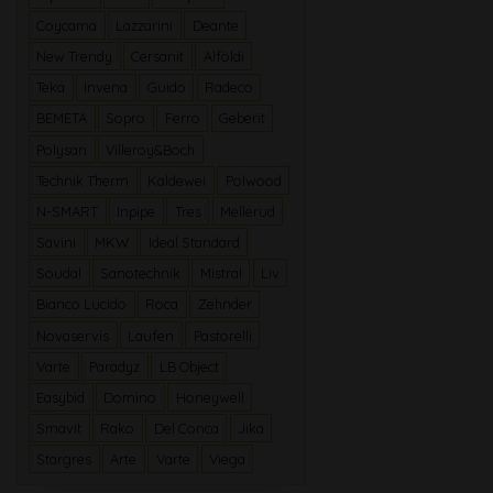
Coycama
Lazzarini
Deante
New Trendy
Cersanit
Alföldi
Teka
Invena
Guido
Radeco
BEMETA
Sopro
Ferro
Geberit
Polysan
Villeroy&Boch
Technik Therm
Kaldewei
Polwood
N-SMART
Inpipe
Tres
Mellerud
Savini
MKW
Ideal Standard
Soudal
Sanotechnik
Mistral
Liv
Bianco Lucido
Roca
Zehnder
Novaservis
Laufen
Pastorelli
Varte
Paradyz
LB Object
Easybid
Domino
Honeywell
Smavit
Rako
Del Conca
Jika
Stargres
Arte
Varte
Viega