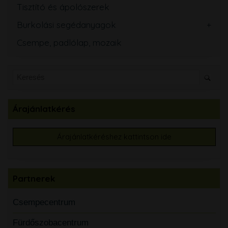
Tisztító és ápolószerek
Burkolási segédanyagok
Csempe, padlólap, mozaik
Árajánlatkérés
Árajánlatkéréshez kattintson ide
Partnerek
Csempecentrum
Fürdőszobacentrum