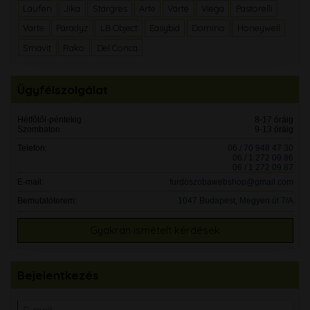
Laufen
Jika
Stargres
Arte
Varte
Viega
Pastorelli
Varte
Paradyz
LB Object
Easybid
Domino
Honeywell
Smavit
Rako
Del Conca
Ügyfélszolgálat
Hétfőtől-péntekig
8-17 óráig
Szombaton
9-13 óráig
Telefon:
06 / 70 948 47 30
06 / 1 272 09 86
06 / 1 272 09 87
E-mail:
furdoszobawebshop@gmail.com
Bemutatóterem:
1047 Budapest, Megyeri út 7/A
Gyakran ismételt kérdések
Bejelentkezés