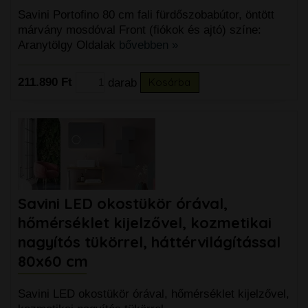
Savini Portofino 80 cm fali fürdőszobabútor, öntött
márvány mosdóval Front (fiókok és ajtó) színe:
Aranytölgy Oldalak
bővebben »
211.890 Ft
darab
Kosárba
Savini LED okostükör órával,
hőmérséklet kijelzővel, kozmetikai
nagyítós tükörrel, háttérvilágítással
80x60 cm
Savini LED okostükör órával, hőmérséklet kijelzővel,