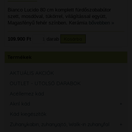
Bianco Lucido 80 cm komplett fürdőszobabútor
szett, mosdóval, tükörrel, világítással együtt,
Magasfényű fehér színben. Kerámia
bővebben »
109.900 Ft
darab
Kosárba
Termékek
AKTUÁLIS AKCIÓK
OUTLET - UTOLSÓ DARABOK
Acéllemez kád
Akril kád
Kád kiegészítők
Zuhanykabin, zuhanyajtó, Walk-in zuhanyfal