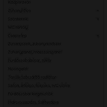
Kádparaván
Zuhanytálca
Szaniterek
WC tartály
Csaptelep
Zuhanyszett, zuhanyrendszer
Zuhanypanel, masszázspanel
Fürdőszobabútor, tükör
Mosogató
Törölközőszárító radiátor
Szifon, lefolyó, folyóka, WC ülőke
Fürdőszobai kiegészítők
Hidromasszázs, Színterápia