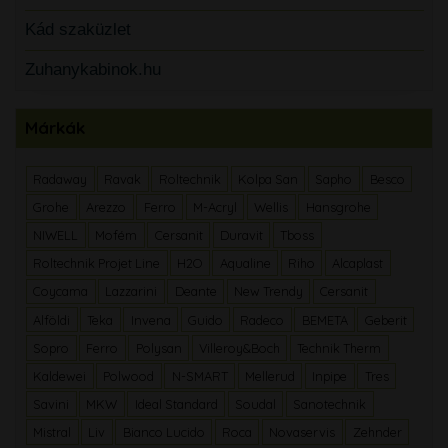
Kád szaküzlet
Zuhanykabinok.hu
Márkák
Radaway
Ravak
Roltechnik
Kolpa San
Sapho
Besco
Grohe
Arezzo
Ferro
M-Acryl
Wellis
Hansgrohe
NIWELL
Mofém
Cersanit
Duravit
Tboss
Roltechnik Projet Line
H2O
Aqualine
Riho
Alcaplast
Coycama
Lazzarini
Deante
New Trendy
Cersanit
Alföldi
Teka
Invena
Guido
Radeco
BEMETA
Geberit
Sopro
Ferro
Polysan
Villeroy&Boch
Technik Therm
Kaldewei
Polwood
N-SMART
Mellerud
Inpipe
Tres
Savini
MKW
Ideal Standard
Soudal
Sanotechnik
Mistral
Liv
Bianco Lucido
Roca
Novaservis
Zehnder