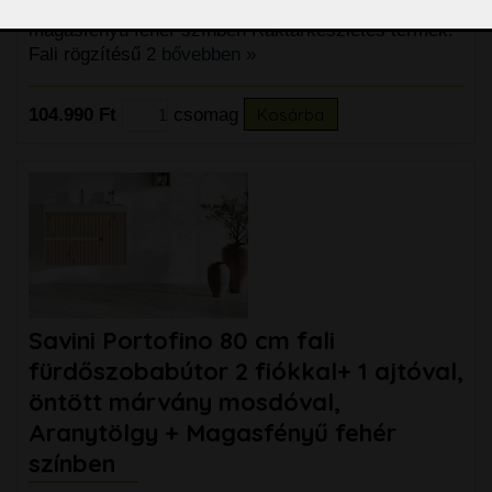
Savini Iris 60 cm komplett fürdőszobabútor szett,
magasfényű fehér színben Raktárkészletes termék!
Fali rögzítésű 2
bővebben »
104.990 Ft
csomag
Kosárba
Savini Portofino 80 cm fali
fürdőszobabútor 2 fiókkal+ 1 ajtóval,
öntött márvány mosdóval,
Aranytölgy + Magasfényű fehér
színben