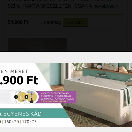
SZÍN. RAKTÁRKÉSZLETEN, CSAK A
bővebben »
54.900 Ft
csomag
Kosárba
Savini Iris 60 cm komplett
fürdőszobabútor SZETT,
magasfényű fehér színben,
mosdóval, tükörrel és világítással