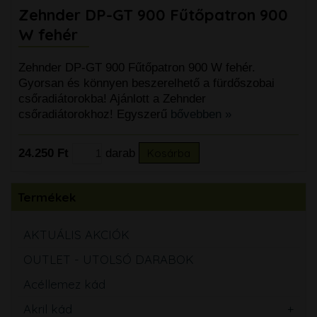
Zehnder DP-GT 900 Fűtőpatron 900
W fehér
Zehnder DP-GT 900 Fűtőpatron 900 W fehér.
Gyorsan és könnyen beszerelhető a fürdőszobai
csőradiátorokba! Ajánlott a Zehnder
csőradiátorokhoz! Egyszerű
bővebben »
24.250 Ft
darab
Kosárba
Termékek
AKTUÁLIS AKCIÓK
OUTLET - UTOLSÓ DARABOK
Acéllemez kád
Akril kád