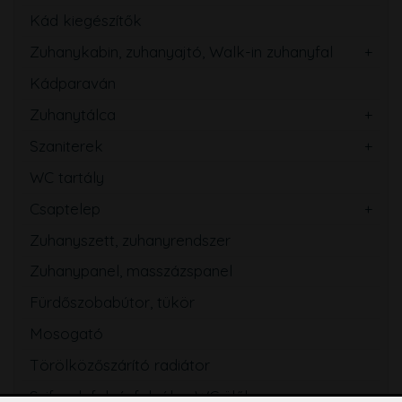
Kád kiegészítők
Zuhanykabin, zuhanyajtó, Walk-in zuhanyfal
Kádparaván
Zuhanytálca
Szaniterek
WC tartály
Csaptelep
Zuhanyszett, zuhanyrendszer
Zuhanypanel, masszázspanel
Fürdőszobabútor, tükör
Mosogató
Törölközőszárító radiátor
Szifon, lefolyó, folyóka, WC ülőke