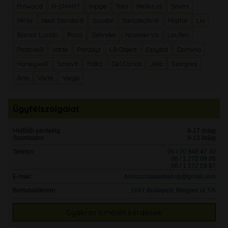
Polwood
N-SMART
Inpipe
Tres
Mellerud
Savini
MKW
Ideal Standard
Soudal
Sanotechnik
Mistral
Liv
Bianco Lucido
Roca
Zehnder
Novaservis
Laufen
Pastorelli
Varte
Paradyz
LB Object
Easybid
Domino
Honeywell
Smavit
Rako
Del Conca
Jika
Stargres
Arte
Varte
Viega
Ügyfélszolgálat
Hétfőtől-péntekig
8-17 óráig
Szombaton
9-13 óráig
Telefon:
06 / 70 948 47 30
06 / 1 272 09 86
06 / 1 272 09 87
E-mail:
furdoszobawebshop@gmail.com
Bemutatóterem:
1047 Budapest, Megyeri út 7/A
Gyakran ismételt kérdések