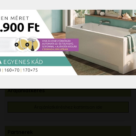
Fürdőszobai kiegészítők
Hidromasszázs, Színterápia
Tisztító és ápolószerek
Burkolási segédanyagok
Csempe, padlólap, mozaik
Árajánlatkérés
Árajánlatkéréshez kattintson ide
Partnerek