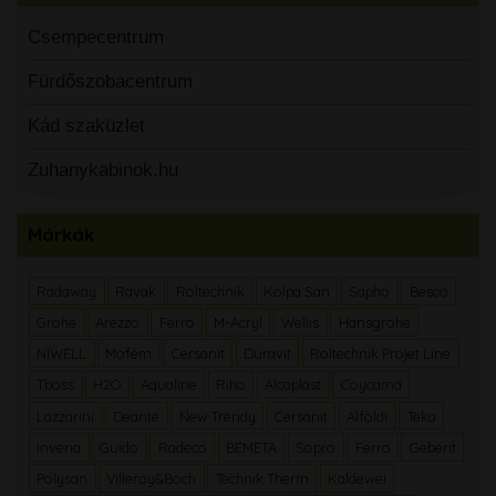
Csempecentrum
Fürdőszobacentrum
Kád szaküzlet
Zuhanykabinok.hu
Márkák
Radaway
Ravak
Roltechnik
Kolpa San
Sapho
Besco
Grohe
Arezzo
Ferro
M-Acryl
Wellis
Hansgrohe
NIWELL
Mofém
Cersanit
Duravit
Roltechnik Projet Line
Tboss
H2O
Aqualine
Riho
Alcaplast
Coycama
Lazzarini
Deante
New Trendy
Cersanit
Alföldi
Teka
Invena
Guido
Radeco
BEMETA
Sopro
Ferro
Geberit
Polysan
Villeroy&Boch
Technik Therm
Kaldewei