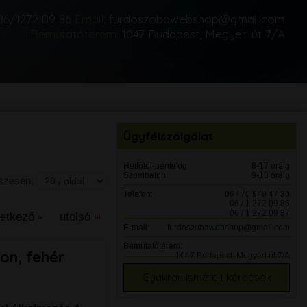
06/1272 09 86
Email:
furdoszobawebshop@gmail.com
Bemutatóterem:
1047 Budapest, Megyeri út 7/A
Ügyfélszolgálat
Hétfőtől-péntekig
8-17 óráig
Szombaton
9-13 óráig
sszesen,
Telefon:
06 / 70 948 47 30
06 / 1 272 09 86
06 / 1 272 09 87
vetkező
utolsó
E-mail:
furdoszobawebshop@gmail.com
Bemutatóterem:
on, fehér
1047 Budapest, Megyeri út 7/A
Gyakran ismételt kérdések