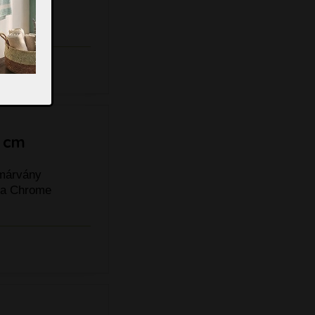
a a Chrome
0 cm
tmárvány
a a Chrome