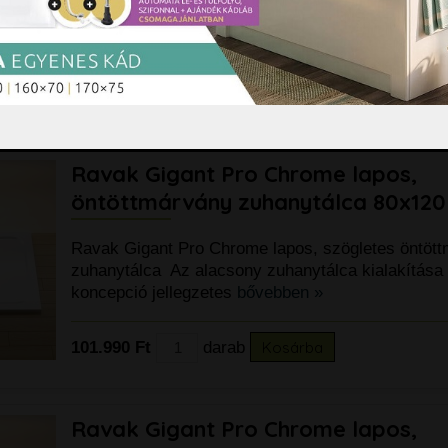
zuhanytálca Az alacsony zuhanytálca kialakítás
koncepció jellegzetes
bővebben »
93.390 Ft
darab
Kosárba
Ravak Gigant Pro Chrome lapos,
öntöttmárvány zuhanytálca 80x12
Ravak Gigant Pro Chrome lapos, szögletes öntöt
zuhanytálca Az alacsony zuhanytálca kialakítás
koncepció jellegzetes
bővebben »
101.990 Ft
darab
Kosárba
Ravak Gigant Pro Chrome lapos,