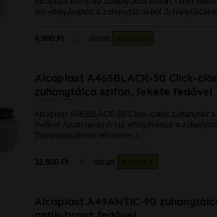
Alcaplast A47B-60 zuhanytálca szifon, fehér fedő
víz elfolyásához a zuhanytálcákból Zuhanytálcák
4.900 Ft
darab
Kosárba
Alcaplast A465BLACK-50 Click-cla
zuhanytálca szifon, fekete fedővel
Alcaplast A465BLACK-50 Click-clack zuhanytálca s
fedővel Alkalmazás A víz elfolyásához a zuhanytá
Zuhanytálcákhoz
bővebben »
32.800 Ft
darab
Kosárba
Alcaplast A49ANTIC-90 zuhanytálca
antik-bronz fedővel