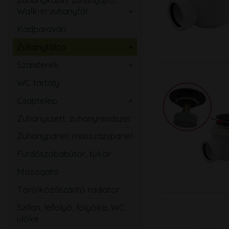
Walk-in zuhanyfal
Ovális
Szögletes
Kádparaván
Kerek
Téglalap
Zuhanytálca
Íves
Szabadon álló
Ötszögletű
Szaniterek
Szögletes
Mosdó
Walk-in zuhanyfal
WC tartály
Téglalap
Kézmosó
Zuhanyajtó
Csaptelep
Ötszögletű
WC
Mosdó
Zuhanyszett, zuhanyrendszer
Magasított
Bidé
Zuhany
Zuhanypanel, masszázspanel
Speciális
Pissoir
Kád
Fürdőszobabútor, tükör
Mozgássérült
Mosogató
Mosogató
Bidé
Törölközőszárító radiátor
Falsík alatti
Szifon, lefolyó, folyóka, WC
Közületi
ülőke