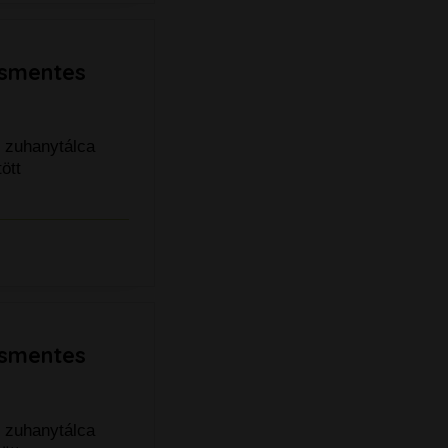
ásmentes
y zuhanytálca
ött
ásmentes
y zuhanytálca