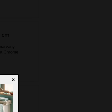
0 cm
tmárvány
a a Chrome
×
 cm
tmárvány