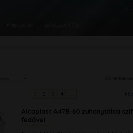
Tel.:
k
Kapcsolat
Házhozszállítás
211 termék ö
1
2
3
4
...
kö
Alcaplast A47B-60 zuhanytálca szif
fedővel