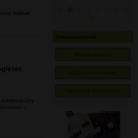
tart
79.
bronz fedővel
Dokumentumok
Árlisták letöltése
gletes,
ÁSZF / Adatvédelem
Garanciáink megtekintése
 öntöttmárvány
bővebben »