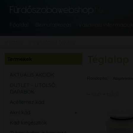
Főoldal
Bemutatkozás
Vásárlási információ
Webshop
Zuhanytálca
Téglalap
Téglalap
Termékek
AKTUÁLIS AKCIÓK
Rendezés:
OUTLET - UTOLSÓ
DARABOK
első
előző
Acéllemez kád
Akril kád
Egyenes
Kád kiegészítők
Aszimmetrikus
Zuhanykabin, zuhanyajtó,
Sarok
Íves