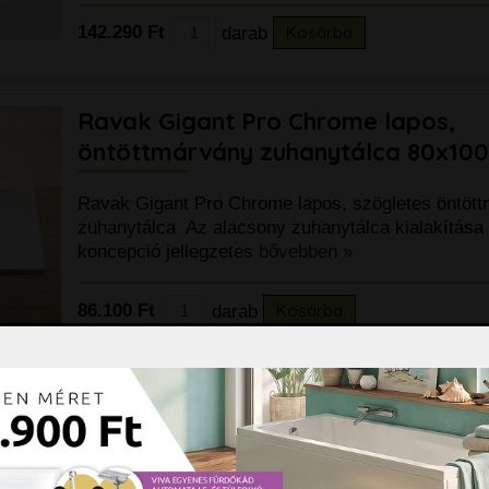
142.290 Ft
darab
Kosárba
Ravak Gigant Pro Chrome lapos,
öntöttmárvány zuhanytálca 80x10
Ravak Gigant Pro Chrome lapos, szögletes öntöt
zuhanytálca Az alacsony zuhanytálca kialakítás
koncepció jellegzetes
bővebben »
86.100 Ft
darab
Kosárba
Ravak Gigant Pro Chrome lapos,
öntöttmárvány zuhanytálca 80x110
Ravak Gigant Pro Chrome lapos, szögletes öntöt