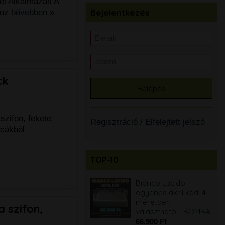
vel Alkalmazás A
Bejelentkezés
hoz
bővebben »
ck
zifon, fekete
Regisztráció
/
Elfelejtett jelszó
lcákból
TOP-10
Tres Canigo
Bianco Lucido
mosdócsaptelep +
egyenes akril kád, 4
Tres click-clack
méretben
 szifon,
mosdó leeresztő
választható - BOMBA
28.900 Ft
66.900 Ft