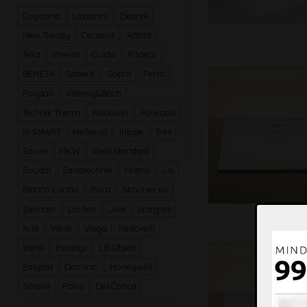
Coycama
Lazzarini
Deante
New Trendy
Cersanit
Alföldi
Teka
Invena
Guido
Radeco
BEMETA
Geberit
Sopro
Ferro
Polysan
Villeroy&Boch
Technik Therm
Kaldewei
Polwood
N-SMART
Mellerud
Inpipe
Tres
Savini
MKW
Ideal Standard
Soudal
Sanotechnik
Mistral
Liv
Bianco Lucido
Roca
Novaservis
Zehnder
Laufen
Jika
Stargres
Arte
Varte
Viega
Pastorelli
Varte
Paradyz
LB Object
Easybid
Domino
Honeywell
Smavit
Rako
Del Conca