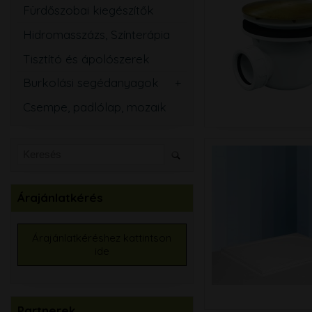
Fürdőszobai kiegészítők
Hidromasszázs, Színterápia
Tisztító és ápolószerek
Burkolási segédanyagok
Csemperagasztó
Csempe, padlólap, mozaik
Fugázó
Szilikon
Szigetelő anyagok
Kiegyenlítők
Árajánlatkérés
Alapozók
Élvédők, burkolatváltó
Árajánlatkéréshez kattintson
ide
Burkolat színtező
Partnerek