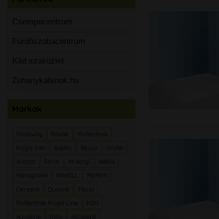
Csempecentrum
Fürdőszobacentrum
Kád szaküzlet
Zuhanykabinok.hu
Márkák
Radaway
Ravak
Roltechnik
Kolpa San
Sapho
Besco
Grohe
Arezzo
Ferro
M-Acryl
Wellis
Hansgrohe
NIWELL
Mofém
Cersanit
Duravit
Tboss
Roltechnik Projet Line
H2O
Aqualine
Riho
Alcaplast