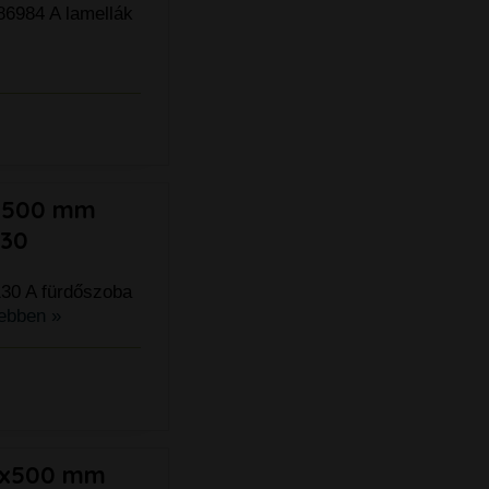
86984 A lamellák
9x500 mm
130
130 A fürdőszoba
ebben »
47x500 mm