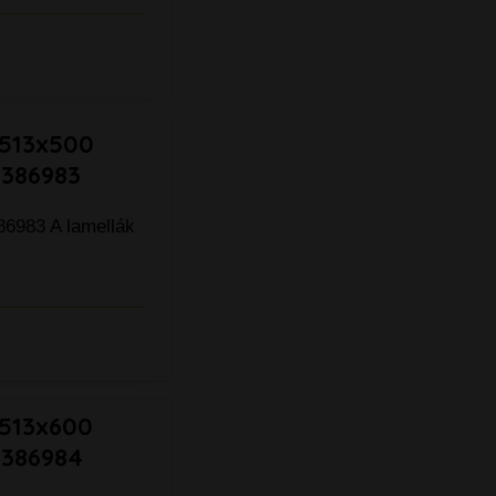
1513x500
-386983
86983 A lamellák
1513x600
-386984