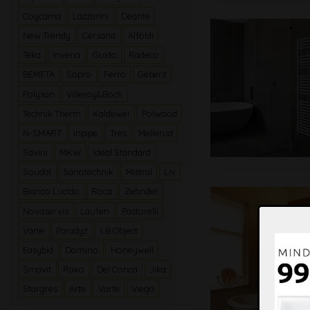
Coycama
Lazzarini
Deante
New Trendy
Cersanit
Alföldi
Teka
Invena
Guido
Radeco
BEMETA
Sopro
Ferro
Geberit
Polysan
Villeroy&Boch
Technik Therm
Kaldewei
Polwood
N-SMART
Inpipe
Tres
Mellerud
Savini
MKW
Ideal Standard
Soudal
Sanotechnik
Mistral
Liv
Bianco Lucido
Roca
Zehnder
Novaservis
Laufen
Pastorelli
Varte
Paradyz
LB Object
Easybid
Domino
Honeywell
Smavit
Rako
Del Conca
Jika
Stargres
Arte
Varte
Viega