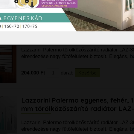
167.650 Ft
darab
Kosárba
Lazzarini Palermo egyenes, króm, 
mm törölközőszárító radiátor LAZ
Lazzarini Palermo törölközőszárító radiátor LAZ-3
elrendezése nagy fűtőfelületet biztosít. Elegáns,
b
204.000 Ft
darab
Kosárba
Lazzarini Palermo egyenes, fehér, 
mm törölközőszárító radiátor LAZ
Lazzarini Palermo törölközőszárító radiátor LAZ-3
elrendezése nagy fűtőfelületet biztosít. Elegáns,
b