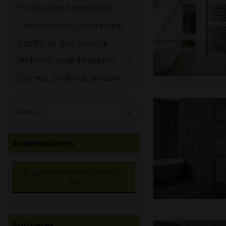
Fürdőszobai kiegészítők
Hidromasszázs, Színterápia
Tisztító és ápolószerek
Burkolási segédanyagok
Csemperagasztó
Csempe, padlólap, mozaik
Fugázó
Szilikon
Szigetelő anyagok
Kiegyenlítők
Árajánlatkérés
Alapozók
Élvédők, burkolatváltó
Árajánlatkéréshez kattintson
ide
Burkolat színtező
Partnerek