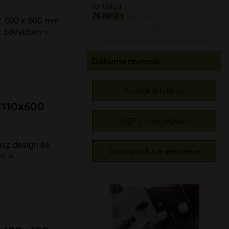
tartállyal
tart
79.890 Ft
79.
t: 690 x 600 mm
:
bővebben »
Dokumentumok
Árlisták letöltése
1110x600
ÁSZF / Adatvédelem
asz design és
Garanciáink megtekintése
n »