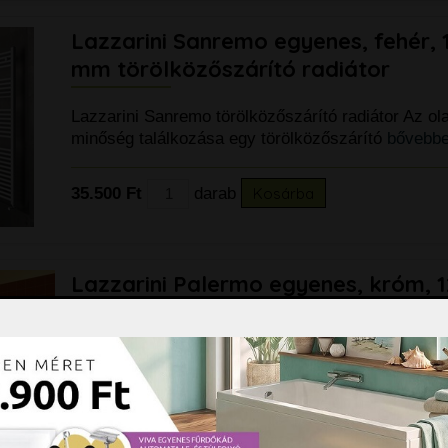
Lazzarini Sanremo egyenes, fehér,
mm törölközőszárító radiátor
Lazzarini Sanremo törölközőszárító radiátor Az ol
minőség találkozása egy törölközőszárító
bővebbe
35.500 Ft
darab
Kosárba
Lazzarini Palermo egyenes, króm, 
mm törölközőszárító radiátor LAZ
Lazzarini Palermo törölközőszárító radiátor LAZ-3
elrendezése nagy fűtőfelületet biztosít. Elegáns,
letisztult
bővebben »