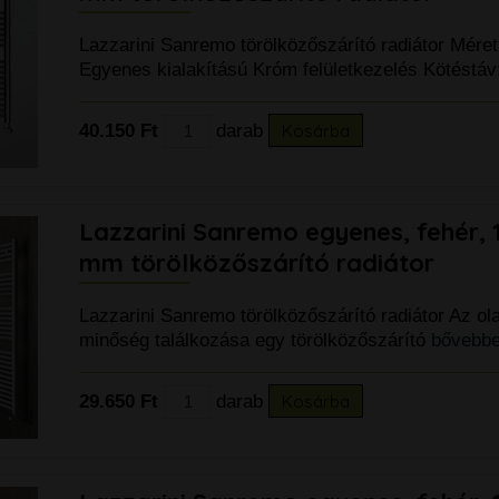
99.900 Ft
Lazzarini Sanremo törölközőszárító radiátor Mére
Egyenes kialakítású Króm felületkezelés Kötéstáv
40.150 Ft
darab
Kosárba
Lazzarini Sanremo egyenes, fehér, 
mm törölközőszárító radiátor
Lazzarini Sanremo törölközőszárító radiátor Az ol
minőség találkozása egy törölközőszárító
bővebbe
k
29.650 Ft
darab
Kosárba