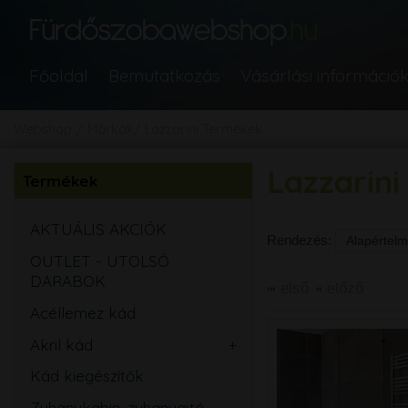
Főoldal
Bemutatkozás
Vásárlási információ
Webshop
Márkák
Lazzarini Termékek
Lazzarin
Termékek
AKTUÁLIS AKCIÓK
Rendezés:
OUTLET - UTOLSÓ
DARABOK
első
előző
Acéllemez kád
Akril kád
Egyenes
Kád kiegészítők
Aszimmetrikus
Zuhanykabin, zuhanyajtó,
Sarok
Íves