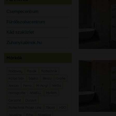
Csempecentrum
Fürdőszobacentrum
Kád szaküzlet
Zuhanykabinok.hu
Márkák
Radaway
Ravak
Roltechnik
Kolpa San
Sapho
Besco
Grohe
Arezzo
Ferro
M-Acryl
Wellis
Hansgrohe
NIWELL
Mofém
Cersanit
Duravit
Roltechnik Projet Line
Tboss
H2O
Aqualine
Riho
Alcaplast