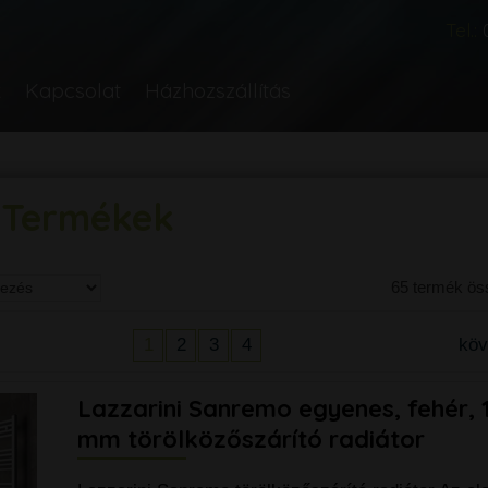
Tel.:
k
Kapcsolat
Házhozszállítás
i Termékek
65 termék ö
1
2
3
4
kö
Lazzarini Sanremo egyenes, fehér, 
mm törölközőszárító radiátor