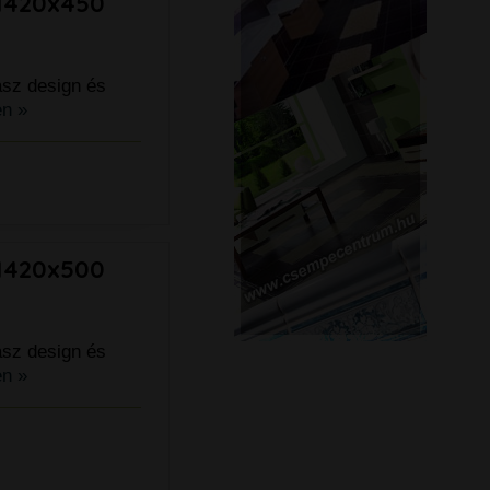
 1420x450
asz design és
n »
 1420x500
asz design és
n »