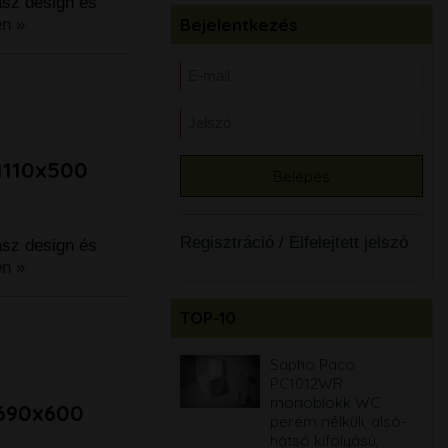
asz design és
Bejelentkezés
n »
1110x500
Regisztráció
/
Elfelejtett jelszó
asz design és
n »
TOP-10
Bianco Lucido 60 cm
Sapho Paco
komplett
PC1012WR
fürdőszobabútor
monoblokk WC
 690x600
szett, mosdóval,
perem nélküli, alsó-
tükörrel, világítással
hátsó kifolyású,