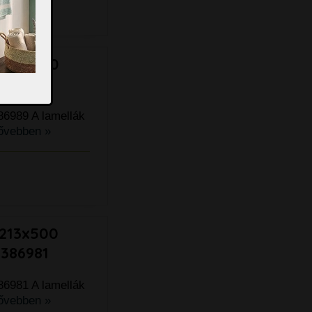
1513x500
-386989
86989 A lamellák
ővebben »
1213x500
-386981
86981 A lamellák
ővebben »