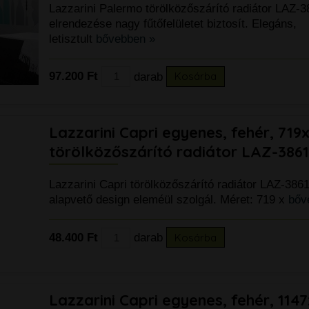
Lazzarini Palermo törölközőszárító radiátor LAZ-3
elrendezése nagy fűtőfelületet biztosít. Elegáns,
letisztult
bővebben »
97.200 Ft
darab
Kosárba
Lazzarini Capri egyenes, fehér, 71
törölközőszárító radiátor LAZ-386
Lazzarini Capri törölközőszárító radiátor LAZ-386
alapvető design eleméül szolgál. Méret: 719 x
bőv
48.400 Ft
darab
Kosárba
Lazzarini Capri egyenes, fehér, 11