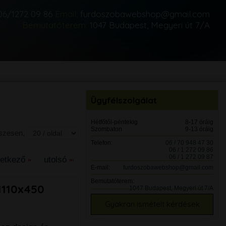
06/1272 09 86
Email:
furdoszobawebshop@gmail.com
Bemutatóterem:
1047 Budapest, Megyeri út 7/A
Ügyfélszolgálat
Hétfőtől-péntekig
8-17 óráig
Szombaton
9-13 óráig
sszesen,
Telefon:
06 / 70 948 47 30
06 / 1 272 09 86
06 / 1 272 09 87
vetkező
utolsó
E-mail:
furdoszobawebshop@gmail.com
Bemutatóterem:
1110x450
1047 Budapest, Megyeri út 7/A
Gyakran ismételt kérdések