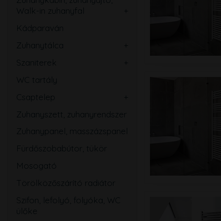
Walk-in zuhanyfal
Ovális
Szögletes
Kádparaván
Kerek
Téglalap
Zuhanytálca
Íves
Szabadon álló
Ötszögletű
Szaniterek
Szögletes
Mosdó
Walk-in zuhanyfal
WC tartály
Téglalap
Kézmosó
Zuhanyajtó
Csaptelep
Ötszögletű
WC
Mosdó
Zuhanyszett, zuhanyrendszer
Magasított
Bidé
Zuhany
Zuhanypanel, masszázspanel
Speciális
Pissoir
Kád
Fürdőszobabútor, tükör
Mozgássérült
Mosogató
Mosogató
Bidé
Törölközőszárító radiátor
Falsík alatti
Szifon, lefolyó, folyóka, WC
Közületi
ülőke