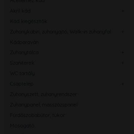
Acéllemez kád
Akril kád
Kád kiegészítők
Zuhanykabin, zuhanyajtó, Walk-in zuhanyfal
Kádparaván
Zuhanytálca
Szaniterek
WC tartály
Csaptelep
Zuhanyszett, zuhanyrendszer
Zuhanypanel, masszázspanel
Fürdőszobabútor, tükör
Mosogató