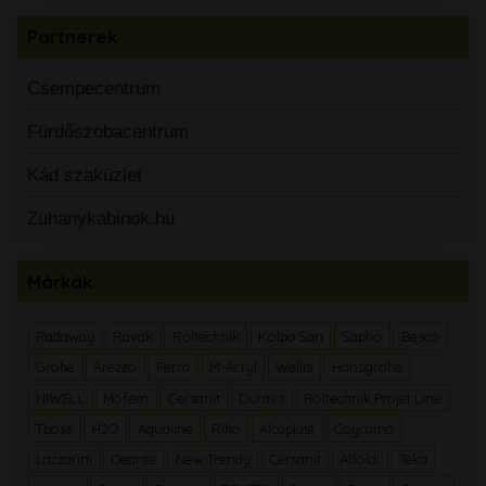
Partnerek
Csempecentrum
Fürdőszobacentrum
Kád szaküzlet
Zuhanykabinok.hu
Márkák
Radaway
Ravak
Roltechnik
Kolpa San
Sapho
Besco
Grohe
Arezzo
Ferro
M-Acryl
Wellis
Hansgrohe
NIWELL
Mofém
Cersanit
Duravit
Roltechnik Projet Line
Tboss
H2O
Aqualine
Riho
Alcaplast
Coycama
Lazzarini
Deante
New Trendy
Cersanit
Alföldi
Teka