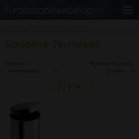
Webshop
Márkák
Aqualine Termékek
Aqualine Termékek
Rendezés:
98 termék összesen,
1
2
3
4
...