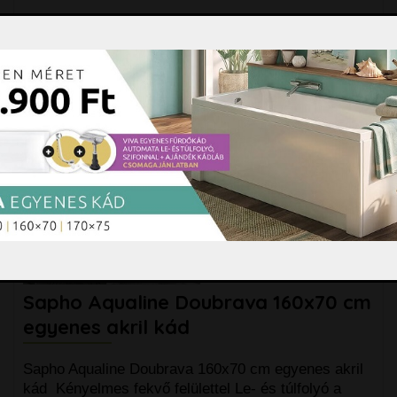
Sapho Aqualine vízszintező kádláb szett A kádlábra
való beépítés feltétele a garanciának!
Állítható
bővebben »
10.200 Ft
darab
Kosárba
Sapho Aqualine Doubrava 160x70 cm
egyenes akril kád
Sapho Aqualine Doubrava 160x70 cm egyenes akril
kád Kényelmes fekvő felülettel Le- és túlfolyó a