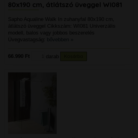
80x190 cm, átlátszó üveggel WI081
Sapho Aqualine Walk In zuhanyfal 80x190 cm,
átlátszó üveggel Cikkszám: WI081 Univerzális
modell, balos vagy jobbos beszerelés
Üvegvastagság:
bővebben »
66.990 Ft
darab
Kosárba