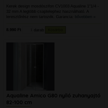
Kerek design mosdószifon CV1003 Aqualine 1"1/4 -
32 mm A legtöbb csaptelephez használható. A
leresztőrész nem tartozék. Garancia:
bővebben »
8.990 Ft
darab
Kosárba
Aqualine Amico G80 nyíló zuhanyajtó
82-100 cm