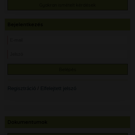
Gyakran ismételt kérdések
Bejelentkezés
Regisztráció
/
Elfelejtett jelszó
Dokumentumok