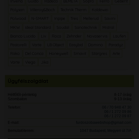
Invena
Guido
Radeco
BEMETA
Sopro
Ferro
Geberit
Polysan
Villeroy&Boch
Technik Therm
Kaldewei
Polwood
N-SMART
Inpipe
Tres
Mellerud
Savini
MKW
Ideal Standard
Soudal
Sanotechnik
Mistral
Bianco Lucido
Liv
Roca
Zehnder
Novaservis
Laufen
Pastorelli
Varte
LB Object
Easybid
Domino
Paradyz
Rako
Del Conca
Honeywell
Smavit
Stargres
Arte
Varte
Viega
Jika
Ügyfélszolgálat
Hétfőtől-péntekig
8-17 óráig
Szombaton
9-13 óráig
Telefon:
06 / 70 948 47 30
06 / 1 272 09 86
06 / 1 272 09 87
E-mail:
furdoszobawebshop@gmail.com
Bemutatóterem:
1047 Budapest, Megyeri út 7/A