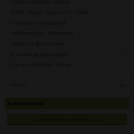
Törölközőszárító radiátor
Szifon, lefolyó, folyóka, WC ülőke
Fürdőszobai kiegészítők
Hidromasszázs, Színterápia
Tisztító és ápolószerek
Burkolási segédanyagok
Csempe, padlólap, mozaik
Árajánlatkérés
Árajánlatkéréshez kattintson ide