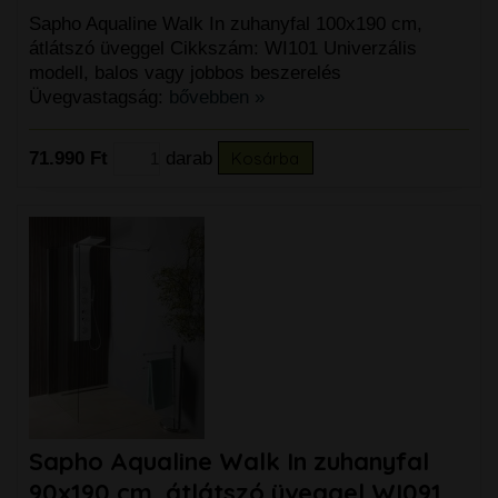
Sapho Aqualine Walk In zuhanyfal 100x190 cm,
átlátszó üveggel Cikkszám: WI101 Univerzális
modell, balos vagy jobbos beszerelés
Üvegvastagság:
bővebben »
71.990 Ft
darab
Kosárba
Sapho Aqualine Walk In zuhanyfal
90x190 cm, átlátszó üveggel WI091