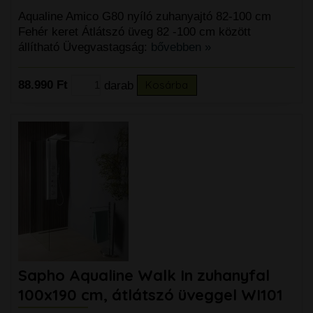
Aqualine Amico G80 nyíló zuhanyajtó 82-100 cm
Fehér keret Átlátszó üveg 82 -100 cm között
állítható Üvegvastagság:
bővebben »
88.990 Ft
darab
Kosárba
Sapho Aqualine Walk In zuhanyfal
100x190 cm, átlátszó üveggel WI101