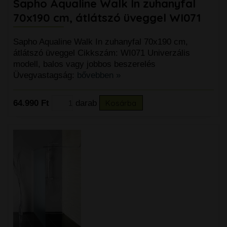
Sapho Aqualine Walk In zuhanyfal
70x190 cm, átlátszó üveggel WI071
Sapho Aqualine Walk In zuhanyfal 70x190 cm,
átlátszó üveggel Cikkszám: WI071 Univerzális
modell, balos vagy jobbos beszerelés
Üvegvastagság:
bővebben »
64.990 Ft
darab
Kosárba