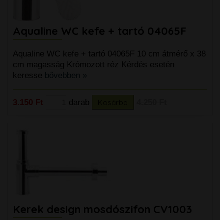
Aqualine WC kefe + tartó 04065F
Aqualine WC kefe + tartó 04065F 10 cm átmérő x 38
cm magasság Krómozott réz Kérdés esetén
keresse
bővebben »
3.150 Ft
darab
Kosárba
4.250 Ft
Kerek design mosdószifon CV1003