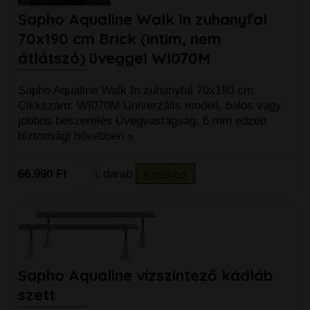
Sapho Aqualine Walk In zuhanyfal
70x190 cm Brick (intim, nem
átlátszó) üveggel WI070M
Sapho Aqualine Walk In zuhanyfal 70x190 cm
Cikkszám: WI070M Univerzális modell, balos vagy
jobbos beszerelés Üvegvastagság: 6 mm edzett
biztonsági
bővebben »
66.990 Ft
darab
Kosárba
Sapho Aqualine vízszintező kádláb
szett