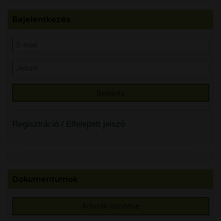
Bejelentkezés
Regisztráció
/
Elfelejtett jelszó
Dokumentumok
Árlisták letöltése