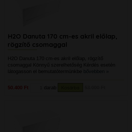
H2O Danuta 170 cm-es akril előlap,
rögzítő csomaggal
H2O Danuta 170 cm-es akril előlap, rögzítő
csomaggal Könnyű szerelhetőség Kérdés esetén
látogasson el bemutatótermünkbe
bővebben »
50.400 Ft
darab
Kosárba
53.000 Ft