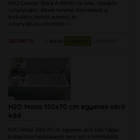
H2O Comfort Black A 90x90 cm íves, tolóajtós
zuhanykabin, fekete kerettel Közvetlenül a
burkolatra (épített zuhany) és
zuhanytálcára
bővebben »
160.590 Ft
darab
Kosárba
169.000 Ft
H2O Mona 150x70 cm egyenes akril
kád
H2O Mona 150x70 cm egyenes akril kád Tágas
kialakítása határtalanná teszi ezt a minimalista