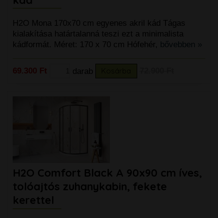
kád
H2O Mona 170x70 cm egyenes akril kád Tágas
kialakítása határtalanná teszi ezt a minimalista
kádformát. Méret: 170 x 70 cm Hófehér,
bővebben »
69.300 Ft
darab
Kosárba
72.900 Ft
H2O Comfort Black A 90x90 cm íves,
tolóajtós zuhanykabin, fekete
kerettel