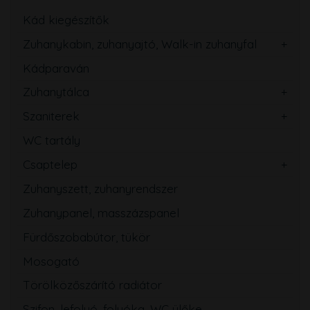
Kád kiegészítők
Zuhanykabin, zuhanyajtó, Walk-in zuhanyfal
Kádparaván
Zuhanytálca
Szaniterek
WC tartály
Csaptelep
Zuhanyszett, zuhanyrendszer
Zuhanypanel, masszázspanel
Fürdőszobabútor, tükör
Mosogató
Törölközőszárító radiátor
Szifon, lefolyó, folyóka, WC ülőke