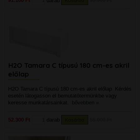
91.100 Ft
darab
Kosárba
95.900 Ft
H2O Tamara C típusú 180 cm-es akril
előlap
H2O Tamara C típusú 180 cm-es akril előlap Kérdés
esetén látogasson el bemutatótermünkbe vagy
keresse munkatársainkat.
bővebben »
52.300 Ft
darab
Kosárba
55.000 Ft