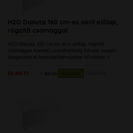
H2O Danuta 160 cm-es akril előlap,
rögzítő csomaggal
H2O Danuta 160 cm-es akril előlap, rögzítő
csomaggal Könnyű szerelhetőség Kérdés esetén
látogasson el bemutatótermünkbe
bővebben »
50.400 Ft
darab
Kosárba
53.000 Ft