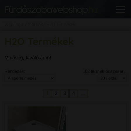
Webshop
Márkák
H2O Termékek
H2O Termékek
Minőség, kiváló áron!
Rendezés:
102 termék összesen,
1
2
3
4
...