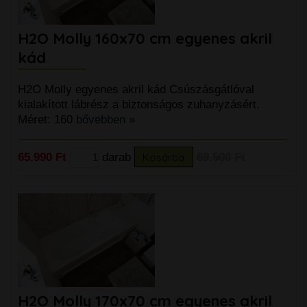
H2O Molly 160x70 cm egyenes akril
kád
H2O Molly egyenes akril kád Csúszásgátlóval
kialakított lábrész a biztonságos zuhanyzásért.
Méret: 160
bővebben »
65.990 Ft
darab
Kosárba
69.500 Ft
H2O Molly 170x70 cm egyenes akril