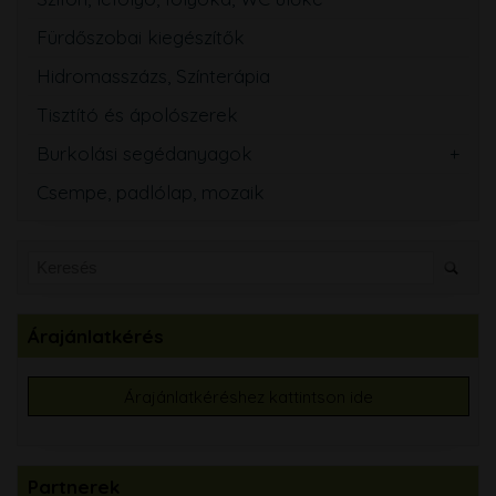
Fürdőszobai kiegészítők
Hidromasszázs, Színterápia
Tisztító és ápolószerek
Burkolási segédanyagok
Csempe, padlólap, mozaik
Árajánlatkérés
Árajánlatkéréshez kattintson ide
Partnerek