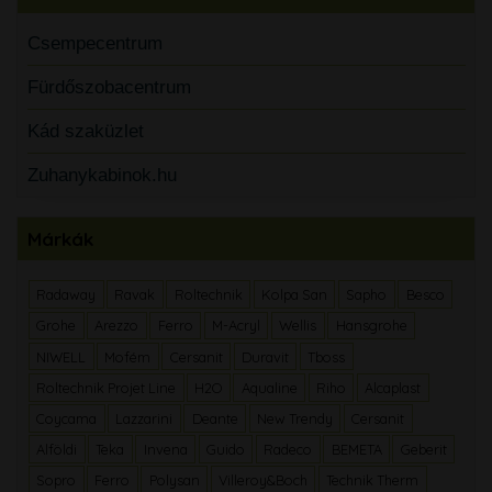
Csempecentrum
Fürdőszobacentrum
Kád szaküzlet
Zuhanykabinok.hu
Márkák
Radaway
Ravak
Roltechnik
Kolpa San
Sapho
Besco
Grohe
Arezzo
Ferro
M-Acryl
Wellis
Hansgrohe
NIWELL
Mofém
Cersanit
Duravit
Tboss
Roltechnik Projet Line
H2O
Aqualine
Riho
Alcaplast
Coycama
Lazzarini
Deante
New Trendy
Cersanit
Alföldi
Teka
Invena
Guido
Radeco
BEMETA
Geberit
Sopro
Ferro
Polysan
Villeroy&Boch
Technik Therm