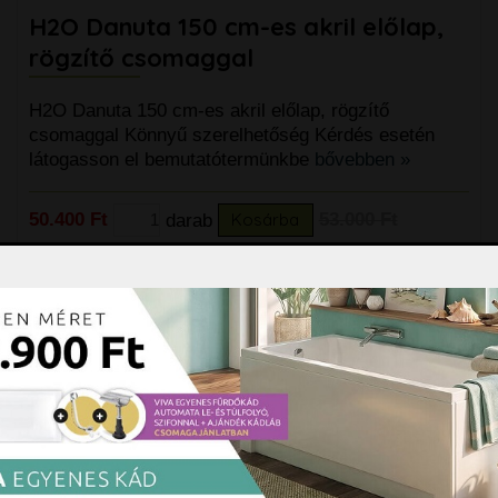
H2O Danuta 150 cm-es akril előlap,
rögzítő csomaggal
H2O Danuta 150 cm-es akril előlap, rögzítő
csomaggal Könnyű szerelhetőség Kérdés esetén
látogasson el bemutatótermünkbe
bővebben »
50.400 Ft
darab
Kosárba
53.000 Ft
H2O Danuta 160x70 cm egyenes akril
kád