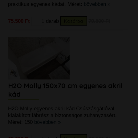
praktikus egyenes kádat. Méret:
bővebben »
75.500 Ft
darab
Kosárba
79.500 Ft
H2O Molly 150x70 cm egyenes akril
kád
H2O Molly egyenes akril kád Csúszásgátlóval
kialakított lábrész a biztonságos zuhanyzásért.
Méret: 150
bővebben »