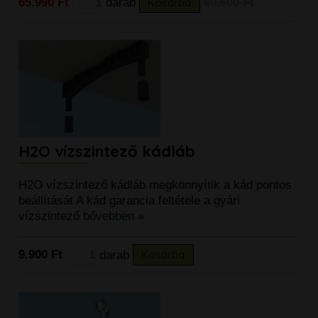
65.990 Ft
darab
Kosárba
69.500 Ft
H2O vízszintező kádláb
H2O vízszintező kádláb megkönnyítik a kád pontos
beállítását A kád garancia feltétele a gyári
vízszintező
bővebben »
9.900 Ft
darab
Kosárba