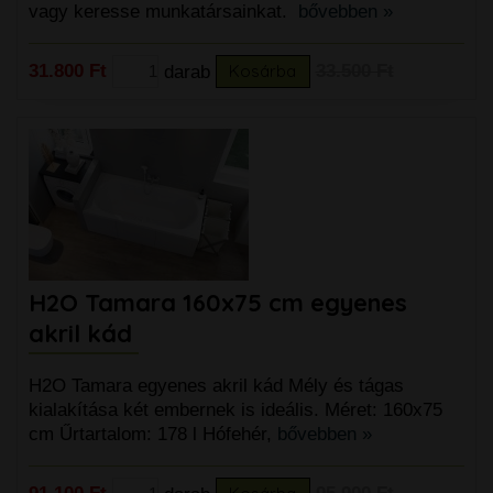
vagy keresse munkatársainkat.
bővebben »
31.800 Ft
darab
Kosárba
33.500 Ft
H2O Tamara 160x75 cm egyenes
akril kád
H2O Tamara egyenes akril kád Mély és tágas
kialakítása két embernek is ideális. Méret: 160x75
cm Űrtartalom: 178 l Hófehér,
bővebben »