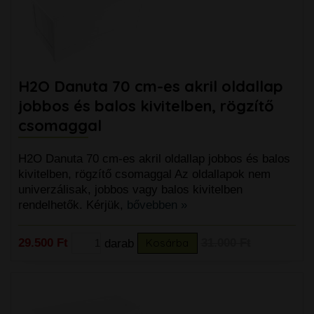
H2O Danuta 70 cm-es akril oldallap
jobbos és balos kivitelben, rögzítő
csomaggal
H2O Danuta 70 cm-es akril oldallap jobbos és balos
kivitelben, rögzítő csomaggal Az oldallapok nem
univerzálisak, jobbos vagy balos kivitelben
rendelhetők. Kérjük,
bővebben »
29.500 Ft
darab
Kosárba
31.000 Ft