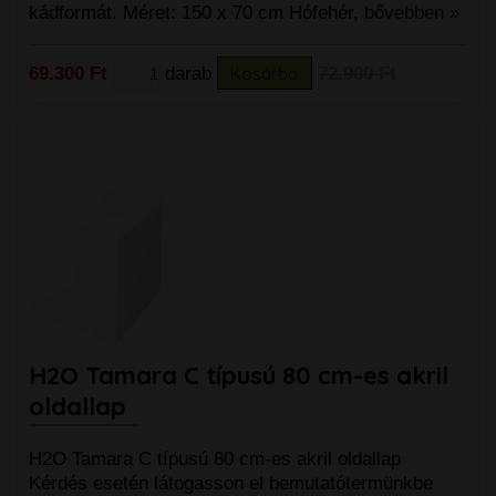
kádformát. Méret: 150 x 70 cm Hófehér,
bővebben »
69.300 Ft
darab
Kosárba
72.900 Ft
H2O Tamara C típusú 80 cm-es akril
oldallap
H2O Tamara C típusú 80 cm-es akril oldallap
Kérdés esetén látogasson el bemutatótermünkbe