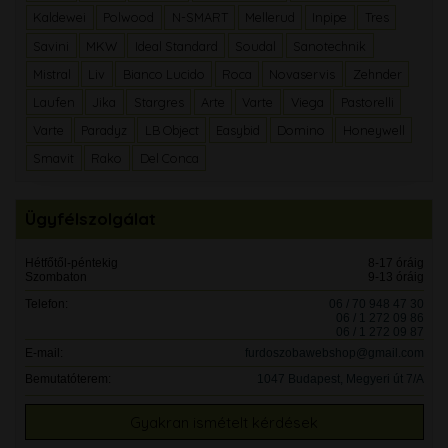
Kaldewei
Polwood
N-SMART
Mellerud
Inpipe
Tres
Savini
MKW
Ideal Standard
Soudal
Sanotechnik
Mistral
Liv
Bianco Lucido
Roca
Novaservis
Zehnder
Laufen
Jika
Stargres
Arte
Varte
Viega
Pastorelli
Varte
Paradyz
LB Object
Easybid
Domino
Honeywell
Smavit
Rako
Del Conca
Ügyfélszolgálat
Hétfőtől-péntekig
8-17 óráig
Szombaton
9-13 óráig
Telefon:
06 / 70 948 47 30
06 / 1 272 09 86
06 / 1 272 09 87
E-mail:
furdoszobawebshop@gmail.com
Bemutatóterem:
1047 Budapest, Megyeri út 7/A
Gyakran ismételt kérdések