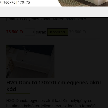
H2O Danuta egyenes akril kád Kis helyigény és
hatalmas belső tér jellemzi ezt az időtálló formájú
praktikus egyenes kádat. Méret:
bővebben »
75.500 Ft
darab
Kosárba
79.500 Ft
H2O Danuta 170x70 cm egyenes akril
kád
H2O Danuta egyenes akril kád Kis helyigény és
hatalmas belső tér jellemzi ezt az időtálló formájú