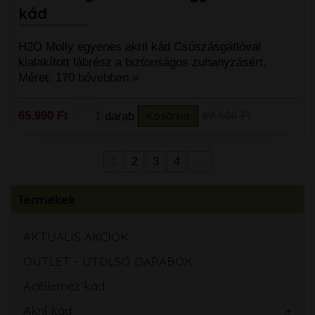
kád
H2O Molly egyenes akril kád Csúszásgátlóval
kialakított lábrész a biztonságos zuhanyzásért.
Méret: 170
bővebben »
65.990 Ft
darab
Kosárba
69.500 Ft
1
2
3
4
...
Termékek
AKTUÁLIS AKCIÓK
OUTLET - UTOLSÓ DARABOK
Acéllemez kád
Akril kád