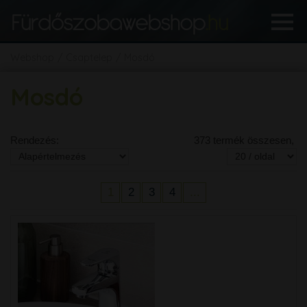
Webshop
Csaptelep
Mosdó
Mosdó
Rendezés:
373 termék összesen,
1
2
3
4
...