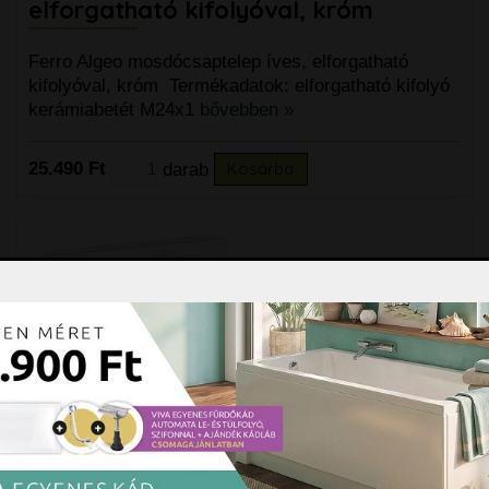
elforgatható kifolyóval, króm
Ferro Algeo mosdócsaptelep íves, elforgatható
kifolyóval, króm Termékadatok: elforgatható kifolyó
kerámiabetét M24x1
bővebben »
25.490 Ft
darab
Kosárba
Ferro Algeo falsík alatti
mosdócsaptelep 18 cm-es kifolyóval,