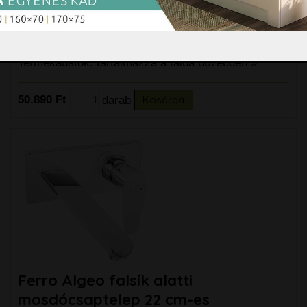
belső egységgel együtt, króm
Ferro Algeo falsík alatti mosdócsaptelep 18 cm-es
kifolyóval, belső egységgel együtt, króm
Termékadatok: tartalmazza a falba
bővebben »
50.890 Ft
darab
Kosárba
Ferro Algeo falsík alatti
mosdócsaptelep 22 cm-es