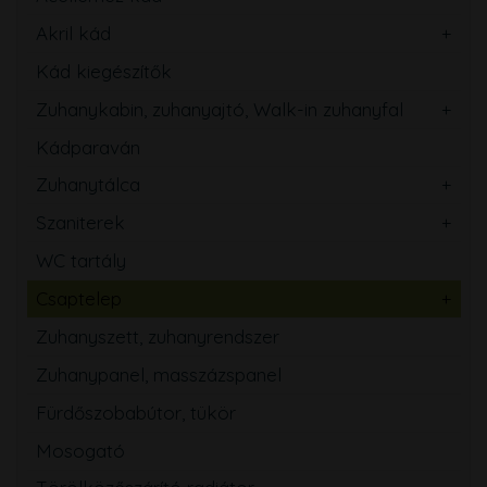
Akril kád
Kád kiegészítők
Zuhanykabin, zuhanyajtó, Walk-in zuhanyfal
Kádparaván
Zuhanytálca
Szaniterek
WC tartály
Csaptelep
Zuhanyszett, zuhanyrendszer
Zuhanypanel, masszázspanel
Fürdőszobabútor, tükör
Mosogató