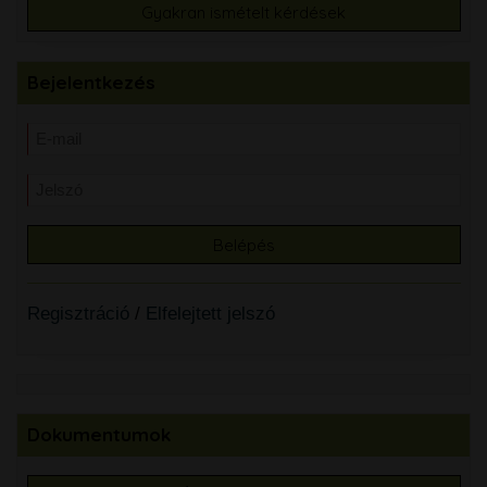
Gyakran ismételt kérdések
Bejelentkezés
Regisztráció
/
Elfelejtett jelszó
Dokumentumok