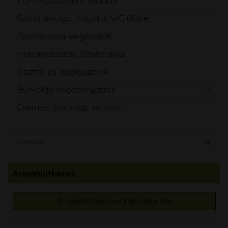
Törölközőszárító radiátor
Szifon, lefolyó, folyóka, WC ülőke
Fürdőszobai kiegészítők
Hidromasszázs, Színterápia
Tisztító és ápolószerek
Burkolási segédanyagok
Csempe, padlólap, mozaik
Árajánlatkérés
Árajánlatkéréshez kattintson ide