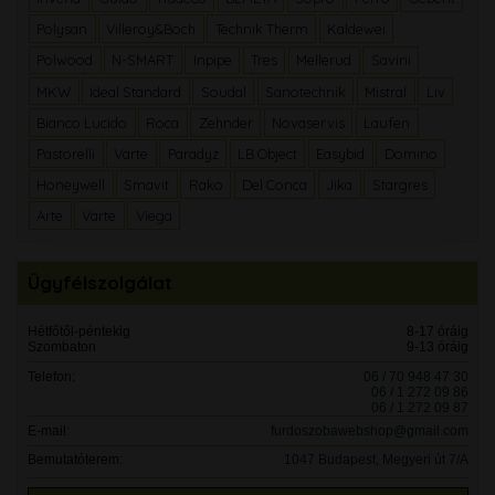
Polysan
Villeroy&Boch
Technik Therm
Kaldewei
Polwood
N-SMART
Inpipe
Tres
Mellerud
Savini
MKW
Ideal Standard
Soudal
Sanotechnik
Mistral
Liv
Bianco Lucido
Roca
Zehnder
Novaservis
Laufen
Pastorelli
Varte
Paradyz
LB Object
Easybid
Domino
Honeywell
Smavit
Rako
Del Conca
Jika
Stargres
Arte
Varte
Viega
Ügyfélszolgálat
Hétfőtől-péntekig
8-17 óráig
Szombaton
9-13 óráig
Telefon:
06 / 70 948 47 30
06 / 1 272 09 86
06 / 1 272 09 87
E-mail:
furdoszobawebshop@gmail.com
Bemutatóterem:
1047 Budapest, Megyeri út 7/A