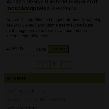
Arezzo Design Slimfield magasított
mosdócsaptelep AR-24602
Arezzo Design Slimfield magasított mosdócsaptelep
AR-24602 A legújabb Slimfield termékcsaládunk,
mint ahogy a neve is tükrözi, a finom modern
kecsességet
bővebben »
41.290 Ft
darab
Kosárba
1
2
3
4
...
Termékek
AKTUÁLIS AKCIÓK
OUTLET - UTOLSÓ DARABOK
Acéllemez kád