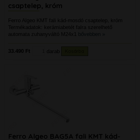
csaptelep, króm
Ferro Algeo KMT fali kád-mosdó csaptelep, króm
Termékadatok: kerámiabetét falra szerelhető
automata zuhanyváltó M24x1
bővebben »
33.490 Ft
darab
Kosárba
Ferro Algeo BAG5A fali KMT kád-