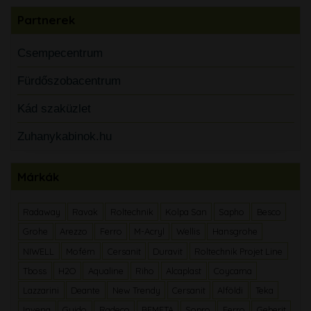
Partnerek
Csempecentrum
Fürdőszobacentrum
Kád szaküzlet
Zuhanykabinok.hu
Márkák
Radaway
Ravak
Roltechnik
Kolpa San
Sapho
Besco
Grohe
Arezzo
Ferro
M-Acryl
Wellis
Hansgrohe
NIWELL
Mofém
Cersanit
Duravit
Roltechnik Projet Line
Tboss
H2O
Aqualine
Riho
Alcaplast
Coycama
Lazzarini
Deante
New Trendy
Cersanit
Alföldi
Teka
Invena
Guido
Radeco
BEMETA
Sopro
Ferro
Geberit