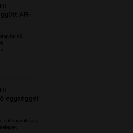
ti
együtt AR-
elep belső
pek
 »
ti
ső egységgel
p, zuhanyváltóval,
ptelepek