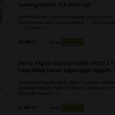
zuhanyszettel 153-0017-00
Mofém Mambo-5 zuhanycsaptelep zuhanyszette
Vízkőmentes Basic kézizuhannyal 1500 mm gé
bővebben »
26.590 Ft
darab
Kosárba
Ferro Algeo Square falsík alatti 2 f
csaptelep belső egységgel együtt,
Ferro Algeo Square falsík alatti 2 funkciós csaptel
k
egységgel együtt, króm 2-funkciós tartalmazza a 
építendő
bővebben »
61.890 Ft
darab
Kosárba