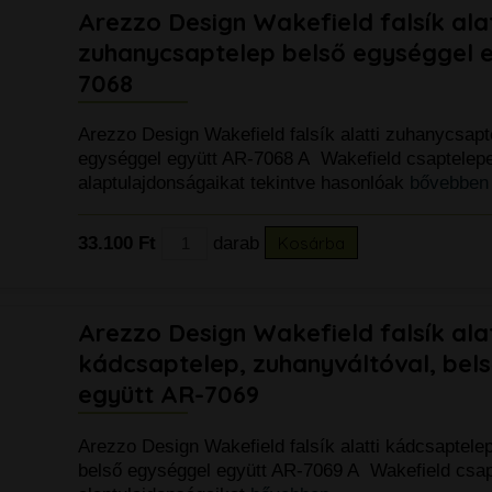
Arezzo Design Wakefield falsík alat
zuhanycsaptelep belső egységgel 
7068
Arezzo Design Wakefield falsík alatti zuhanycsapt
egységgel együtt AR-7068 A Wakefield csaptele
alaptulajdonságaikat tekintve hasonlóak
bővebben
33.100 Ft
darab
Kosárba
Arezzo Design Wakefield falsík alat
kádcsaptelep, zuhanyváltóval, bel
együtt AR-7069
Arezzo Design Wakefield falsík alatti kádcsaptele
belső egységgel együtt AR-7069 A Wakefield csa