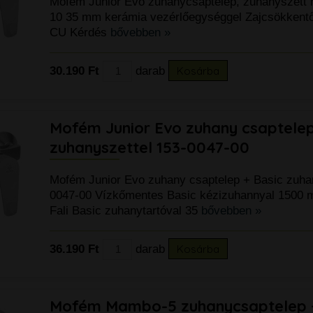
Mofém Junior Evo zuhanycsaptelep, zuhanyszett n
10 35 mm kerámia vezérlőegységgel Zajcsökkent
CU Kérdés
bővebben »
30.190 Ft
darab
Kosárba
Mofém Junior Evo zuhany csaptelep
zuhanyszettel 153-0047-00
Mofém Junior Evo zuhany csaptelep + Basic zuhan
0047-00 Vízkőmentes Basic kézizuhannyal 1500 
Fali Basic zuhanytartóval 35
bővebben »
36.190 Ft
darab
Kosárba
Mofém Mambo-5 zuhanycsaptelep +