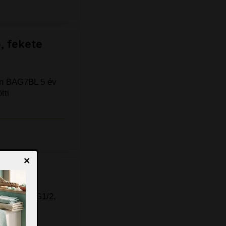
, fekete
en BAG7BL 5 év
tti
×
m
: Z-idom G1/2,