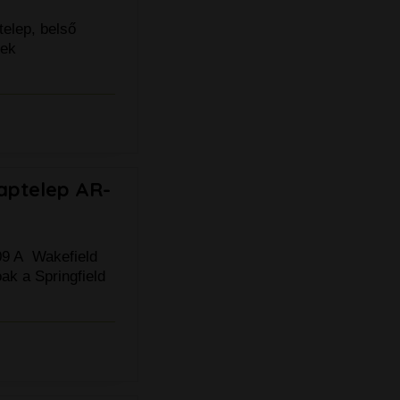
telep, belső
pek
aptelep AR-
09 A Wakefield
ak a Springfield