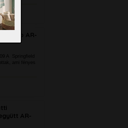
saptelep AR-
09 A Springfield
ttak, ami fényes
tti
együtt AR-