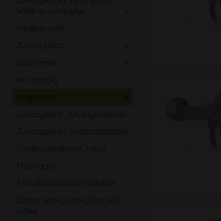
Walk-in zuhanyfal
Ovális
Szögletes
Kádparaván
Kerek
Téglalap
Zuhanytálca
Íves
Szabadon álló
Ötszögletű
Szaniterek
Szögletes
Mosdó
Walk-in zuhanyfal
WC tartály
Téglalap
Kézmosó
Zuhanyajtó
Csaptelep
Ötszögletű
WC
Mosdó
Zuhanyszett, zuhanyrendszer
Magasított
Bidé
Zuhany
Zuhanypanel, masszázspanel
Speciális
Pissoir
Kád
Fürdőszobabútor, tükör
Mozgássérült
Mosogató
Mosogató
Bidé
Törölközőszárító radiátor
Falsík alatti
Szifon, lefolyó, folyóka, WC
Közületi
ülőke