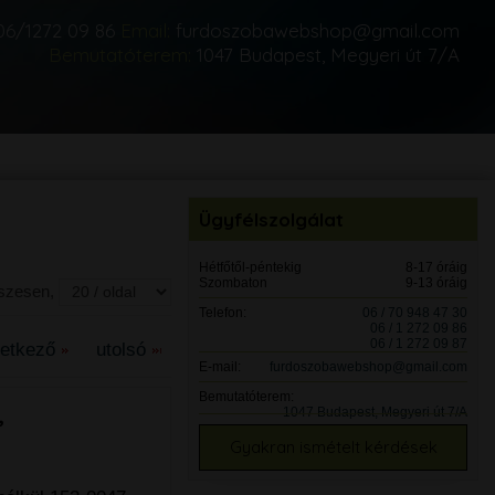
06/1272 09 86
Email:
furdoszobawebshop@gmail.com
Bemutatóterem:
1047 Budapest, Megyeri út 7/A
Ügyfélszolgálat
Hétfőtől-péntekig
8-17 óráig
Szombaton
9-13 óráig
sszesen,
Telefon:
06 / 70 948 47 30
06 / 1 272 09 86
06 / 1 272 09 87
vetkező
utolsó
E-mail:
furdoszobawebshop@gmail.com
Bemutatóterem:
,
1047 Budapest, Megyeri út 7/A
Gyakran ismételt kérdések