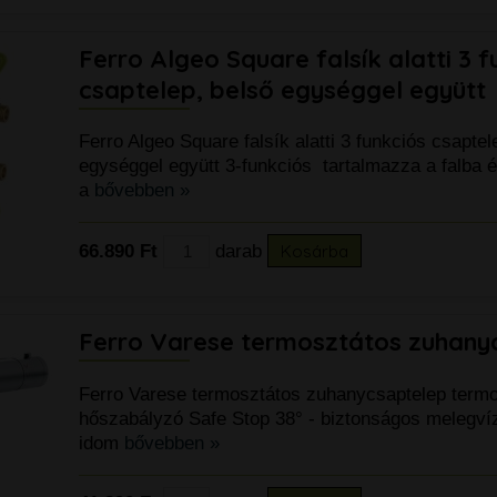
Ferro Algeo Square falsík alatti 3 f
csaptelep, belső egységgel együtt
Ferro Algeo Square falsík alatti 3 funkciós csaptel
egységgel együtt 3-funkciós tartalmazza a falba 
a
bővebben »
66.890 Ft
darab
Kosárba
Ferro Varese termosztátos zuhany
Ferro Varese termosztátos zuhanycsaptelep term
hőszabályzó Safe Stop 38° - biztonságos melegví
idom
bővebben »