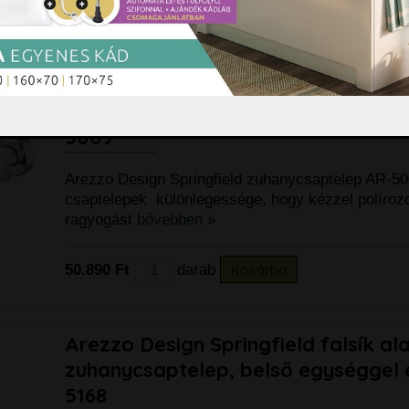
22.890 Ft
darab
Kosárba
Arezzo Design Springfield zuhanyc
5009
Arezzo Design Springfield zuhanycsaptelep AR-50
csaptelepek különlegessége, hogy kézzel polírozo
ragyogást
bővebben »
50.890 Ft
darab
Kosárba
Arezzo Design Springfield falsík ala
zuhanycsaptelep, belső egységgel 
5168