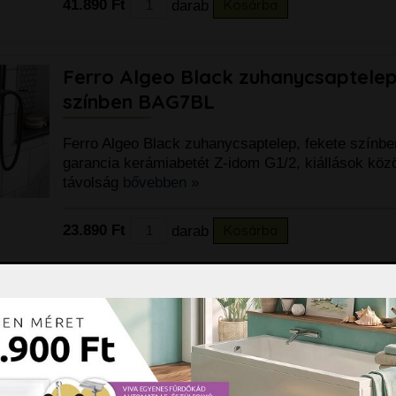
41.890 Ft
darab
Kosárba
Ferro Algeo Black zuhanycsaptelep
színben BAG7BL
Ferro Algeo Black zuhanycsaptelep, fekete színb
garancia kerámiabetét Z-idom G1/2, kiállások közö
távolság
bővebben »
23.890 Ft
darab
Kosárba
Ferro Algeo zuhanycsaptelep, kró
Ferro Algeo zuhanycsaptelep, króm Termékadatok
kiállások közötti távolság 150 ± 20 mm
zuhanycsatlakozás
bővebben »