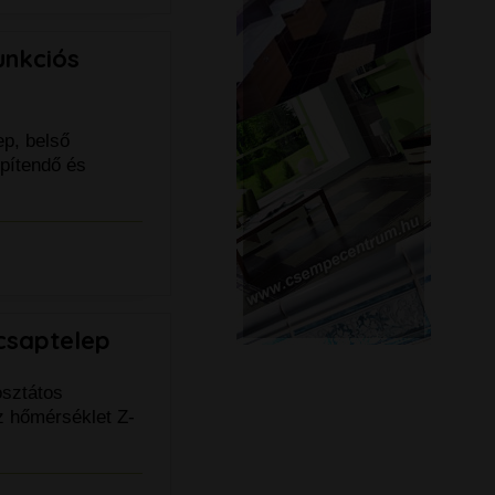
unkciós
ep, belső
építendő és
csaptelep
osztátos
z hőmérséklet Z-