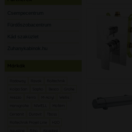
Csempecentrum
Fürdőszobacentrum
Kád szaküzlet
Zuhanykabinok.hu
Márkák
Radaway
Ravak
Roltechnik
Kolpa San
Sapho
Besco
Grohe
Arezzo
Ferro
M-Acryl
Wellis
Hansgrohe
NIWELL
Mofém
Cersanit
Duravit
Tboss
Roltechnik Projet Line
H2O
Aqualine
Riho
Alcaplast