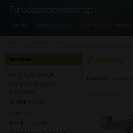
Főoldal
Bemutatkozás
Vásárlási információ
Webshop
Csaptelep
Zuhany
Zuhany
Termékek
AKTUÁLIS AKCIÓK
Rendezés:
OUTLET - UTOLSÓ
DARABOK
első
előző
Acéllemez kád
Akril kád
Egyenes
Kád kiegészítők
Aszimmetrikus
Zuhanykabin, zuhanyajtó,
Sarok
Íves