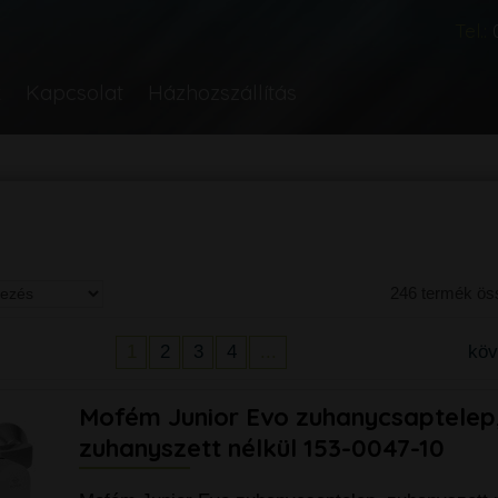
Tel.:
k
Kapcsolat
Házhozszállítás
246 termék ö
1
2
3
4
...
kö
Mofém Junior Evo zuhanycsaptelep
zuhanyszett nélkül 153-0047-10