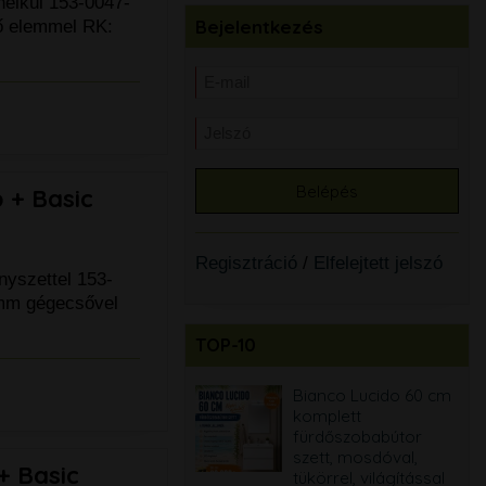
élkül 153-0047-
Bejelentkezés
ő elemmel RK:
 + Basic
Regisztráció
/
Elfelejtett jelszó
yszettel 153-
mm gégecsővel
TOP-10
Bianco Lucido
Bianco Lucido 60 cm
egyenes akril kád, 4
komplett
méretben
fürdőszobabútor
választható - BOMBA
szett, mosdóval,
 Basic
tükörrel, világítással
66.900 Ft