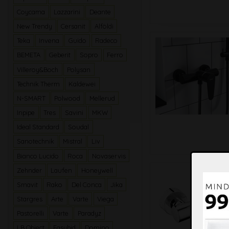
Coycama
Lazzarini
Deante
New Trendy
Cersanit
Alföldi
Teka
Invena
Guido
Radeco
BEMETA
Geberit
Sopro
Ferro
Villeroy&Boch
Polysan
Technik Therm
Kaldewei
N-SMART
Polwood
Mellerud
Inpipe
Tres
Savini
MKW
Ideal Standard
Soudal
Sanotechnik
Mistral
Liv
Bianco Lucido
Roca
Novaservis
Zehnder
Laufen
Honeywell
Smavit
Rako
Del Conca
Jika
Stargres
Arte
Varte
Viega
Pastorelli
Varte
Paradyz
LB Object
Easybid
Domino