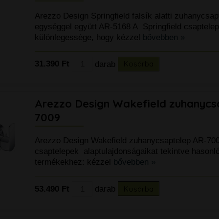
Arezzo Design Springfield falsík alatti zuhanycsap
egységgel együtt AR-5168 A Springfield csaptele
különlegessége, hogy kézzel
bővebben »
31.390 Ft
darab
Kosárba
Arezzo Design Wakefield zuhanycs
7009
Arezzo Design Wakefield zuhanycsaptelep AR-70
csaptelepek alaptulajdonságaikat tekintve hasonló
termékekhez: kézzel
bővebben »
53.490 Ft
darab
Kosárba