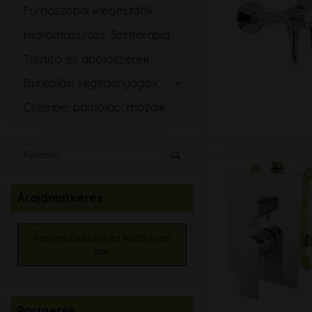
Fürdőszobai kiegészítők
Hidromasszázs, Színterápia
Tisztító és ápolószerek
Burkolási segédanyagok
Csemperagasztó
Csempe, padlólap, mozaik
Fugázó
Szilikon
Szigetelő anyagok
Kiegyenlítők
Árajánlatkérés
Alapozók
Élvédők, burkolatváltó
Árajánlatkéréshez kattintson
ide
Burkolat színtező
Partnerek