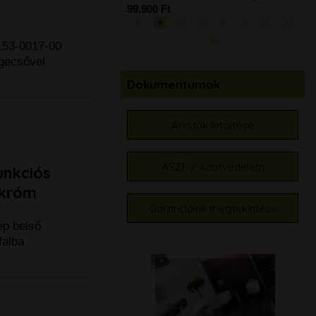
99.900 Ft
99.
l 153-0017-00
gecsővel
Dokumentumok
Árlisták letöltése
ÁSZF / Adatvédelem
unkciós
 króm
Garanciáink megtekintése
ep belső
falba