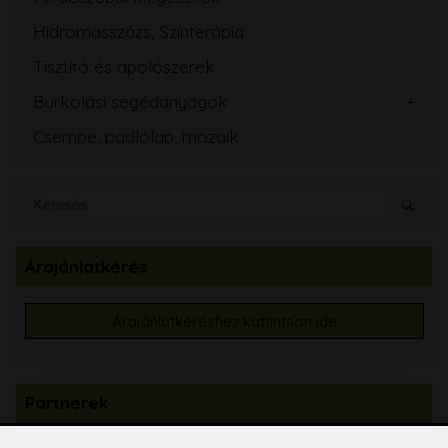
Hidromasszázs, Színterápia
Tisztító és ápolószerek
Burkolási segédanyagok
Csempe, padlólap, mozaik
Árajánlatkérés
Árajánlatkéréshez kattintson ide
Partnerek