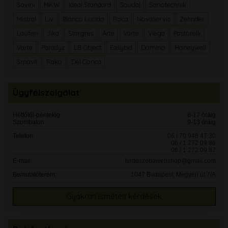
Savini
MKW
Ideal Standard
Soudal
Sanotechnik
Mistral
Liv
Bianco Lucido
Roca
Novaservis
Zehnder
Laufen
Jika
Stargres
Arte
Varte
Viega
Pastorelli
Varte
Paradyz
LB Object
Easybid
Domino
Honeywell
Smavit
Rako
Del Conca
Ügyfélszolgálat
Hétfőtől-péntekig
8-17 óráig
Szombaton
9-13 óráig
Telefon:
06 / 70 948 47 30
06 / 1 272 09 86
06 / 1 272 09 87
E-mail:
furdoszobawebshop@gmail.com
Bemutatóterem:
1047 Budapest, Megyeri út 7/A
Gyakran ismételt kérdések