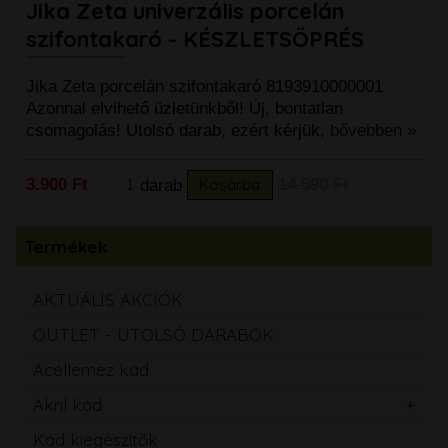
Jika Zeta univerzális porcelán
szifontakaró - KÉSZLETSÖPRÉS
Jika Zeta porcelán szifontakaró 8193910000001
Azonnal elvihető üzletünkből! Új, bontatlan
csomagolás! Utolsó darab, ezért kérjük,
bővebben »
3.900 Ft
darab
Kosárba
14.590 Ft
Termékek
AKTUÁLIS AKCIÓK
OUTLET - UTOLSÓ DARABOK
Acéllemez kád
Akril kád
Kád kiegészítők