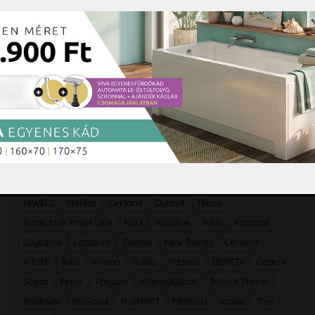
Csempecentrum
Fürdőszobacentrum
Kád szaküzlet
Zuhanykabinok.hu
Márkák
Radaway
Ravak
Roltechnik
Kolpa San
Sapho
Besco
Grohe
Arezzo
Ferro
M-Acryl
Wellis
Hansgrohe
NIWELL
Mofém
Cersanit
Duravit
Tboss
Roltechnik Projet Line
H2O
Aqualine
Riho
Alcaplast
Coycama
Lazzarini
Deante
New Trendy
Cersanit
Alföldi
Teka
Invena
Guido
Radeco
BEMETA
Geberit
Sopro
Ferro
Polysan
Villeroy&Boch
Technik Therm
Kaldewei
Polwood
N-SMART
Mellerud
Inpipe
Tres