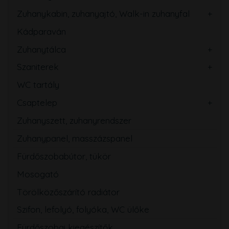
Zuhanykabin, zuhanyajtó, Walk-in zuhanyfal
Kádparaván
Zuhanytálca
Szaniterek
WC tartály
Csaptelep
Zuhanyszett, zuhanyrendszer
Zuhanypanel, masszázspanel
Fürdőszobabútor, tükör
Mosogató
Törölközőszárító radiátor
Szifon, lefolyó, folyóka, WC ülőke
Fürdőszobai kiegészítők