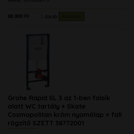
Méret:
bővebben »
66.900 Ft
darab
Kosárba
Grohe Rapid SL 3 az 1-ben falsík
alatt WC tartály + Skate
Cosmopolitan króm nyomólap + fali
rögzítő SZETT 38772001