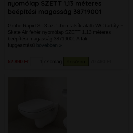
nyomólap SZETT 1,13 méteres
beépítési magasság 38719001
Grohe Rapid SL 3 az-1-ben falsík alatti WC tartály +
Skate Air fehér nyomólap SZETT 1,13 méteres
beépítési magasság 38719001 A fali
függesztésű
bővebben »
52.890 Ft
csomag
Kosárba
70.490 Ft