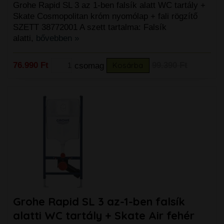
Grohe Rapid SL 3 az 1-ben falsík alatt WC tartály +
Skate Cosmopolitan króm nyomólap + fali rögzítő
SZETT 38772001 A szett tartalma: Falsík
alatti,
bővebben »
76.990 Ft
csomag
Kosárba
99.390 Ft
Grohe Rapid SL 3 az-1-ben falsík
alatti WC tartály + Skate Air fehér