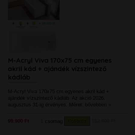
M-Acryl Viva 170x75 cm egyenes
akril kád + ajándék vízszintező
kádláb
M-Acryl Viva 170x75 cm egyenes akril kád +
ajándék vízszintező kádláb Az akció 2026.
augusztus 31-ig érvényes. Méret:
bővebben »
99.900 Ft
csomag
Kosárba
152.600 Ft