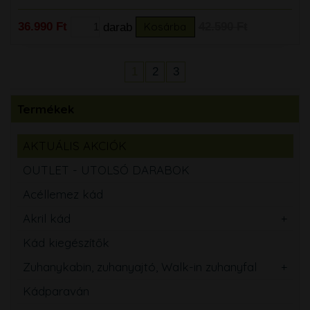
36.990 Ft
darab
Kosárba
42.590 Ft
1
2
3
Termékek
AKTUÁLIS AKCIÓK
OUTLET - UTOLSÓ DARABOK
Acéllemez kád
Akril kád
Kád kiegészítők
Zuhanykabin, zuhanyajtó, Walk-in zuhanyfal
Kádparaván