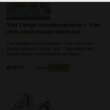
Tres Canigo mosdócsaptelep + Tres
click-clack mosdó leeresztő
Tres Canigó mosdócsaptelep + Tres click-clack
mosdó leeresztő Gyártó: Tres - Spanyolország
Felület: fényes króm Kerámia
bővebben »
28.900 Ft
darab
Kosárba