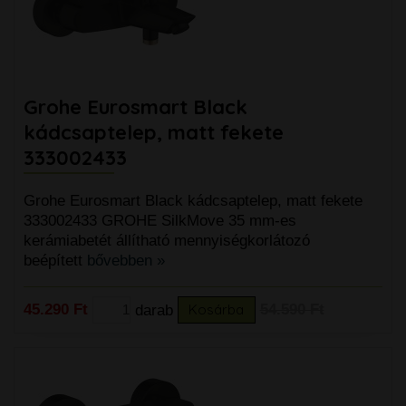
Grohe Eurosmart Black
kádcsaptelep, matt fekete
333002433
Grohe Eurosmart Black kádcsaptelep, matt fekete
333002433 GROHE SilkMove 35 mm-es
kerámiabetét állítható mennyiségkorlátozó
beépített
bővebben »
45.290 Ft
darab
Kosárba
54.590 Ft