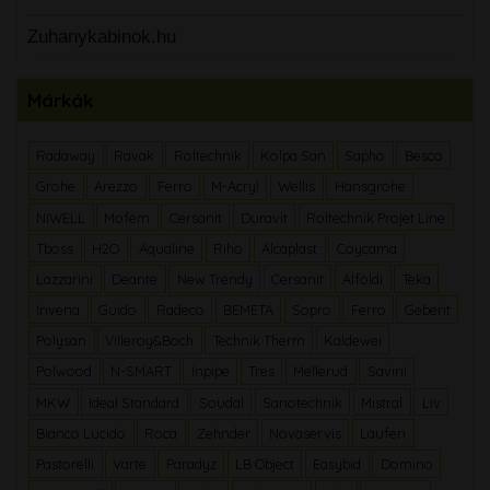
Zuhanykabinok.hu
Márkák
Radaway
Ravak
Roltechnik
Kolpa San
Sapho
Besco
Grohe
Arezzo
Ferro
M-Acryl
Wellis
Hansgrohe
NIWELL
Mofém
Cersanit
Duravit
Roltechnik Projet Line
Tboss
H2O
Aqualine
Riho
Alcaplast
Coycama
Lazzarini
Deante
New Trendy
Cersanit
Alföldi
Teka
Invena
Guido
Radeco
BEMETA
Sopro
Ferro
Geberit
Polysan
Villeroy&Boch
Technik Therm
Kaldewei
Polwood
N-SMART
Inpipe
Tres
Mellerud
Savini
MKW
Ideal Standard
Soudal
Sanotechnik
Mistral
Liv
Bianco Lucido
Roca
Zehnder
Novaservis
Laufen
Pastorelli
Varte
Paradyz
LB Object
Easybid
Domino