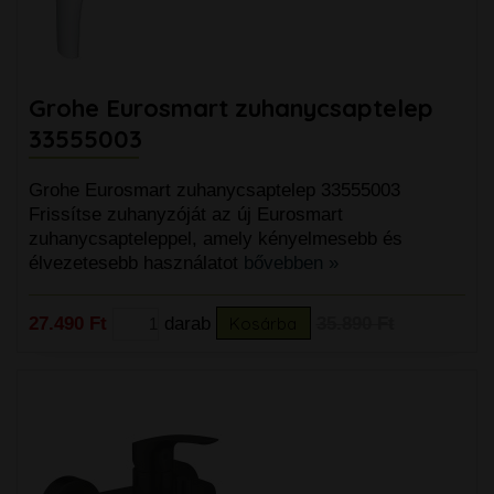
Grohe Eurosmart zuhanycsaptelep
33555003
Grohe Eurosmart zuhanycsaptelep 33555003
Frissítse zuhanyzóját az új Eurosmart
zuhanycsapteleppel, amely kényelmesebb és
élvezetesebb használatot
bővebben »
27.490 Ft
darab
Kosárba
35.890 Ft