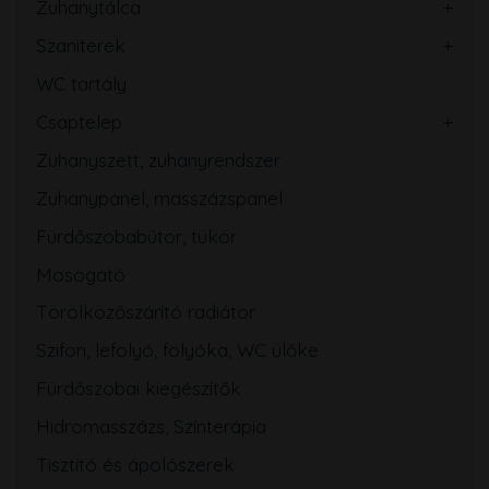
Zuhanytálca
Szaniterek
WC tartály
Csaptelep
Zuhanyszett, zuhanyrendszer
Zuhanypanel, masszázspanel
Fürdőszobabútor, tükör
Mosogató
Törölközőszárító radiátor
Szifon, lefolyó, folyóka, WC ülőke
Fürdőszobai kiegészítők
Hidromasszázs, Színterápia
Tisztító és ápolószerek