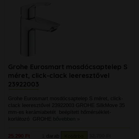
Grohe Eurosmart mosdócsaptelep S
méret, click-clack leeresztővel
23922003
Grohe Eurosmart mosdócsaptelep S méret, click-
clack leeresztővel 23922003 GROHE SilkMove 35
mm-es kerámiabetét beépített hőmérséklet-
korlátozó GROHE
bővebben »
25.290 Ft
darab
Kosárba
32.790 Ft