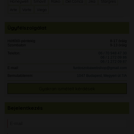
Honeywell
Smavit
Rako
Del Conca
Jika
Stargres
Arte
Varte
Viega
Ügyfélszolgálat
Hétfőtől-péntekig
8-17 óráig
Szombaton
9-13 óráig
Telefon:
06 / 70 948 47 30
06 / 1 272 09 86
06 / 1 272 09 87
E-mail:
furdoszobawebshop@gmail.com
Bemutatóterem:
1047 Budapest, Megyeri út 7/A
Gyakran ismételt kérdések
Bejelentkezés