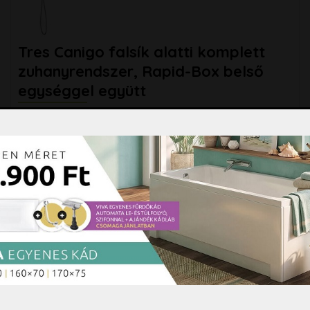
Tres Canigo falsík alatti komplett
zuhanyrendszer, Rapid-Box belső
egységgel együtt
Tres Canigó falsík alatti komplett zuhanyrendszer,
Rapid-Box belső egységgel együtt Gyártó: Tres -
Spanyolország Felület: fényes
bővebben »
99.900 Ft
csomag
Kosárba
129.900 Ft