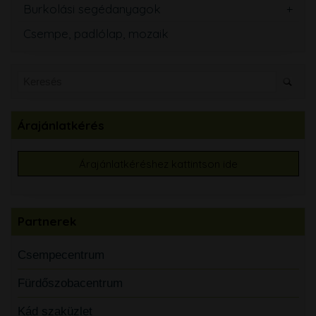
Burkolási segédanyagok
Csempe, padlólap, mozaik
Árajánlatkérés
Árajánlatkéréshez kattintson ide
Partnerek
Csempecentrum
Fürdőszobacentrum
Kád szaküzlet