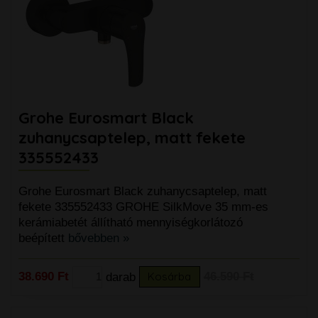
Grohe Eurosmart Black
zuhanycsaptelep, matt fekete
335552433
Grohe Eurosmart Black zuhanycsaptelep, matt
fekete 335552433 GROHE SilkMove 35 mm-es
kerámiabetét állítható mennyiségkorlátozó
beépített
bővebben »
38.690 Ft
darab
Kosárba
46.590 Ft