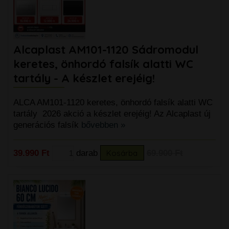
Alcaplast AM101-1120 Sádromodul
keretes, önhordó falsík alatti WC
tartály - A készlet erejéig!
ALCA AM101-1120 keretes, önhordó falsík alatti WC
tartály 2026 akció a készlet erejéig! Az Alcaplast új
generációs falsík
bővebben »
39.990 Ft
darab
Kosárba
69.900 Ft