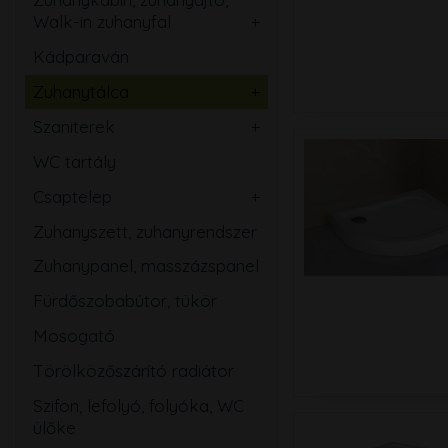
Walk-in zuhanyfal
Ovális
Szögletes
Kádparaván
Kerek
Téglalap
Zuhanytálca
Íves
Szabadon álló
Ötszögletű
Szaniterek
Szögletes
Mosdó
Walk-in zuhanyfal
WC tartály
Téglalap
Kézmosó
Zuhanyajtó
Csaptelep
Ötszögletű
WC
Mosdó
Zuhanyszett, zuhanyrendszer
Magasított
Bidé
Zuhany
Zuhanypanel, masszázspanel
Speciális
Pissoir
Kád
Fürdőszobabútor, tükör
Mozgássérült
Mosogató
Mosogató
Bidé
Törölközőszárító radiátor
Falsík alatti
Szifon, lefolyó, folyóka, WC
Közületi
ülőke