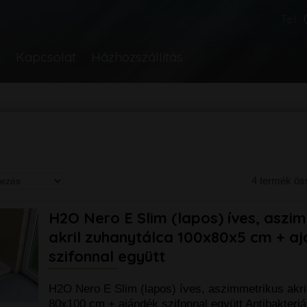
Tel.:
k
Kapcsolat
Házhozszállítás
4 termék ö
H2O Nero E Slim (lapos) íves, aszi
akril zuhanytálca 100x80x5 cm + a
szifonnal együtt
H2O Nero E Slim (lapos) íves, aszimmetrikus akri
80x100 cm + ajándék szifonnal együtt Antibakteriáli