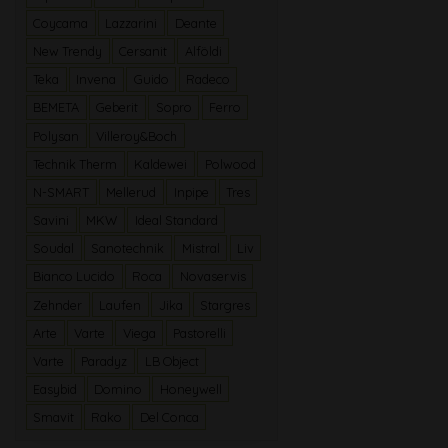
Coycama
Lazzarini
Deante
New Trendy
Cersanit
Alföldi
Teka
Invena
Guido
Radeco
BEMETA
Geberit
Sopro
Ferro
Polysan
Villeroy&Boch
Technik Therm
Kaldewei
Polwood
N-SMART
Mellerud
Inpipe
Tres
Savini
MKW
Ideal Standard
Soudal
Sanotechnik
Mistral
Liv
Bianco Lucido
Roca
Novaservis
Zehnder
Laufen
Jika
Stargres
Arte
Varte
Viega
Pastorelli
Varte
Paradyz
LB Object
Easybid
Domino
Honeywell
Smavit
Rako
Del Conca