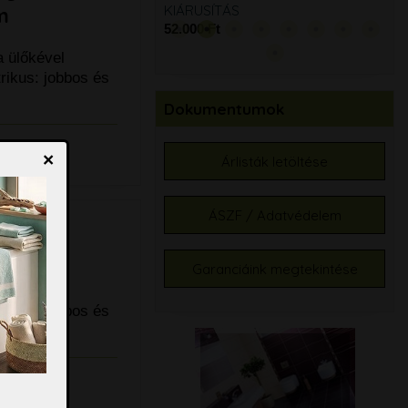
KIÁRUSÍTÁS
m
52.000 Ft
a ülőkével
rikus: jobbos és
Dokumentumok
×
Árlisták letöltése
ÁSZF / Adatvédelem
y akril
m
Garanciáink megtekintése
a ülőkével
rikus: jobbos és