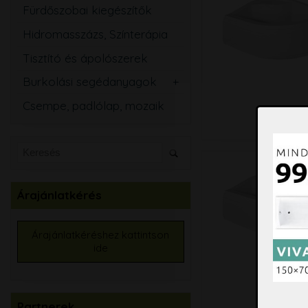
Fürdőszobai kiegészítők
Hidromasszázs, Színterápia
Tisztító és ápolószerek
Burkolási segédanyagok
Csemperagasztó
Csempe, padlólap, mozaik
Fugázó
Szilikon
Szigetelő anyagok
Kiegyenlítők
Árajánlatkérés
Alapozók
Élvédők, burkolatváltó
Árajánlatkéréshez kattintson
ide
Burkolat színtező
Partnerek