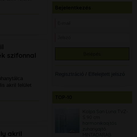
Bejelentkezés
il
k szifonnal
Regisztráció
/
Elfelejtett jelszó
uhanytálca
s akril felület
TOP-10
Cersanit Larga
Kolpa San Luna TVZ-
egyenes akril kád
S 90 cm
170x75 cm + ajándék
harmonikaajtós
kádláb
zuhanyajtó
y akril
MINTADARAB
79.990 Ft