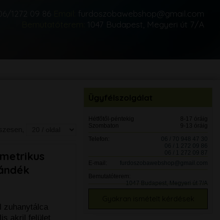
06/1272 09 86
Email:
furdoszobawebshop@gmail.com
Bemutatóterem:
1047 Budapest, Megyeri út 7/A
Ügyfélszolgálat
Hétfőtől-péntekig
8-17 óráig
Szombaton
9-13 óráig
sszesen,
Telefon:
06 / 70 948 47 30
06 / 1 272 09 86
06 / 1 272 09 87
mmetrikus
E-mail:
furdoszobawebshop@gmail.com
jándék
Bemutatóterem:
1047 Budapest, Megyeri út 7/A
Gyakran ismételt kérdések
l zuhanytálca
s akril felület