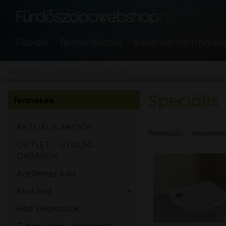
Főoldal
Bemutatkozás
Vásárlási információ
Webshop
Zuhanytálca
Speciális
Speciális
Termékek
AKTUÁLIS AKCIÓK
Rendezés:
OUTLET - UTOLSÓ
DARABOK
Acéllemez kád
Akril kád
Egyenes
Kád kiegészítők
Aszimmetrikus
Zuhanykabin, zuhanyajtó,
Sarok
Íves