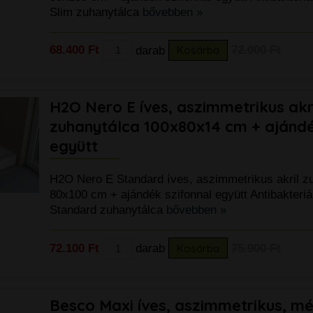
Slim zuhanytálca
bővebben »
68.400 Ft
darab
Kosárba
72.000 Ft
H2O Nero E íves, aszimmetrikus akr
zuhanytálca 100x80x14 cm + ajándé
együtt
H2O Nero E Standard íves, aszimmetrikus akril z
80x100 cm + ajándék szifonnal együtt Antibakteriáli
Standard zuhanytálca
bővebben »
72.100 Ft
darab
Kosárba
75.900 Ft
Besco Maxi íves, aszimmetrikus, mél