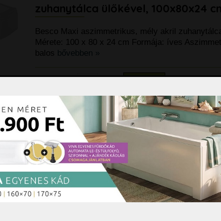
zuhanytálca ülőkével, 100x80x24 c
Besco Maxi aszimmetrikus, mély akril zuhanytálc
Mérete: 100 x 80 x 24 cm Formája: íves Aszimmet
balos
bővebben »
120.790 Ft
darab
Kosárba
Besco Maxi íves, aszimmetrikus, mél
zuhanytálca ülőkével, 120x85x24 c
Besco Maxi aszimmetrikus, mély akril zuhanytálc
k
Mérete: 120 x 90 x 24 cm Formája: íves Aszimmet
balos
bővebben »
133.390 Ft
darab
Kosárba