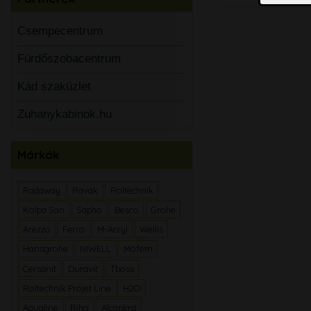
Csempecentrum
Fürdőszobacentrum
Kád szaküzlet
Zuhanykabinok.hu
Márkák
Radaway
Ravak
Roltechnik
Kolpa San
Sapho
Besco
Grohe
Arezzo
Ferro
M-Acryl
Wellis
Hansgrohe
NIWELL
Mofém
Cersanit
Duravit
Tboss
Roltechnik Projet Line
H2O
Aqualine
Riho
Alcaplast