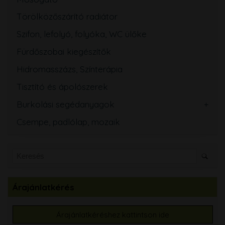
Törölközőszárító radiátor
Szifon, lefolyó, folyóka, WC ülőke
Fürdőszobai kiegészítők
Hidromasszázs, Színterápia
Tisztító és ápolószerek
Burkolási segédanyagok
Csempe, padlólap, mozaik
Árajánlatkérés
Árajánlatkéréshez kattintson ide