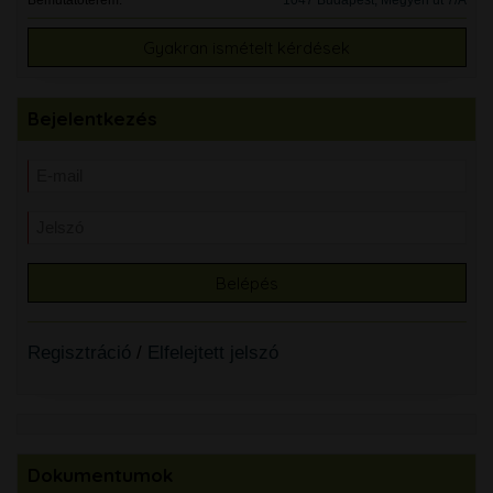
Bemutatóterem:
1047 Budapest, Megyeri út 7/A
Gyakran ismételt kérdések
Bejelentkezés
Regisztráció
/
Elfelejtett jelszó
Dokumentumok