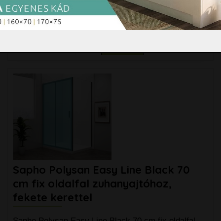
tolóajtóval, fekete kerettel Tolóajtó 6 mm edzett,
biztonsági üveg Univerzális
bővebben »
131.990 Ft
darab
Kosárba
173.000 Ft
Sapho Polysan Easy Line Black 70
cm fix oldalfal zuhanyajtóhoz,
fekete kerettel
Sapho Polysan Easy Line Black 70 cm fix oldalfal