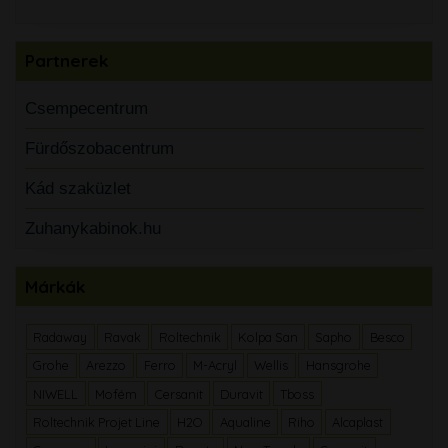
Partnerek
Csempecentrum
Fürdőszobacentrum
Kád szaküzlet
Zuhanykabinok.hu
Márkák
Radaway
Ravak
Roltechnik
Kolpa San
Sapho
Besco
Grohe
Arezzo
Ferro
M-Acryl
Wellis
Hansgrohe
NIWELL
Mofém
Cersanit
Duravit
Tboss
Roltechnik Projet Line
H2O
Aqualine
Riho
Alcaplast