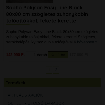
Sapho Polysan Easy Line Black
80x80 cm szögletes zuhanykabin
tolóajtókkal, fekete kerettel
Sapho Polysan Easy Line Black 80x80 cm szögletes
zuhanykabin tolóajtókkal, fekete kerettel Szögletes,
sarokbelépős Nyitás: dupla tolóajtóval 6
bővebben »
142.990 Ft
darab
Kosárba
177.000 Ft
1
2
Termékek
AKTUÁLIS AKCIÓK
OUTLET - UTOLSÓ DARABOK