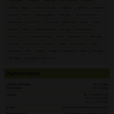
Coycama
Lazzarini
Deante
New Trendy
Cersanit
Alföldi
Teka
Invena
Guido
Radeco
BEMETA
Geberit
Sopro
Ferro
Villeroy&Boch
Polysan
Technik Therm
Kaldewei
N-SMART
Polwood
Mellerud
Inpipe
Tres
Savini
MKW
Ideal Standard
Soudal
Sanotechnik
Mistral
Liv
Bianco Lucido
Roca
Novaservis
Zehnder
Laufen
Honeywell
Smavit
Rako
Del Conca
Jika
Stargres
Arte
Varte
Viega
Pastorelli
Varte
Paradyz
LB Object
Easybid
Domino
Ügyfélszolgálat
Hétfőtől-péntekig
8-17 óráig
Szombaton
9-13 óráig
Telefon:
06 / 70 948 47 30
06 / 1 272 09 86
06 / 1 272 09 87
E-mail:
furdoszobawebshop@gmail.com