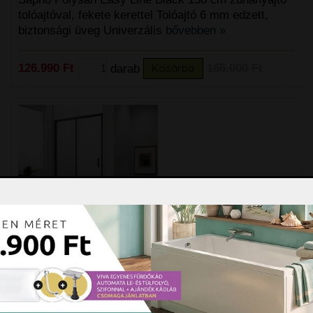
tolóajtóval, fekete kerettel Tolóajtó 6 mm edzett,
biztonsági üveg Univerzális
bővebben »
126.990 Ft
darab
Kosárba
165.000 Ft
Sapho Polysan Easy Line Black 160
cm zuhanyajtó tolóajtóval, fekete
kerettel
Sapho Polysan Easy Line Black 160 cm zuhanyajtó