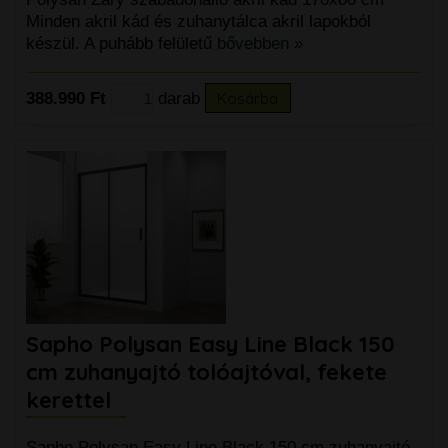
Minden akril kád és zuhanytálca akril lapokból
készül. A puhább felületű
bővebben »
388.990 Ft
darab
Kosárba
Sapho Polysan Easy Line Black 150
cm zuhanyajtó tolóajtóval, fekete
kerettel
Sapho Polysan Easy Line Black 150 cm zuhanyajtó