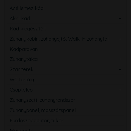
Acéllemez kád
Akril kád
Kád kiegészítők
Zuhanykabin, zuhanyajtó, Walk-in zuhanyfal
Kádparaván
Zuhanytálca
Szaniterek
WC tartály
Csaptelep
Zuhanyszett, zuhanyrendszer
Zuhanypanel, masszázspanel
Fürdőszobabútor, tükör
Mosogató