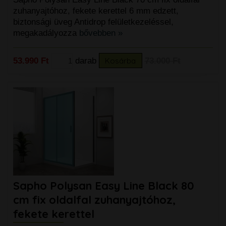
zuhanyajtóhoz, fekete kerettel 6 mm edzett,
biztonsági üveg Antidrop felületkezeléssel,
megakadályozza
bővebben »
53.990 Ft
darab
Kosárba
73.000 Ft
Sapho Polysan Easy Line Black 80
cm fix oldalfal zuhanyajtóhoz,
fekete kerettel