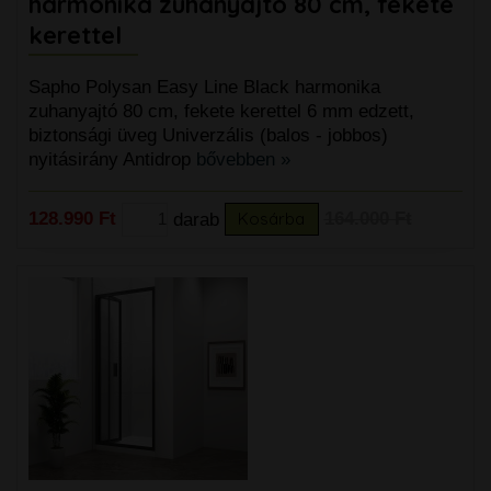
harmonika zuhanyajtó 80 cm, fekete
kerettel
Sapho Polysan Easy Line Black harmonika
zuhanyajtó 80 cm, fekete kerettel 6 mm edzett,
biztonsági üveg Univerzális (balos - jobbos)
nyitásirány Antidrop
bővebben »
128.990 Ft
darab
Kosárba
164.000 Ft