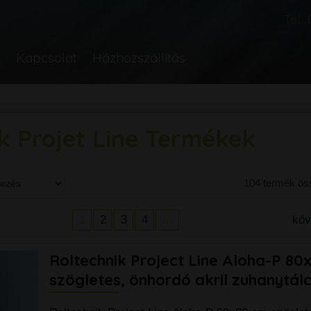
Tel.:
k
Kapcsolat
Házhozszállítás
k Projet Line Termékek
104 termék ö
1
2
3
4
...
kö
Roltechnik Project Line Aloha-P 80
szögletes, önhordó akril zuhanytálc