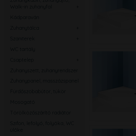
Walk-in zuhanyfal
Ovális
Szögletes
Kádparaván
Kerek
Téglalap
Zuhanytálca
Íves
Szabadon álló
Ötszögletű
Szaniterek
Szögletes
Mosdó
Walk-in zuhanyfal
WC tartály
Téglalap
Kézmosó
Zuhanyajtó
Csaptelep
Ötszögletű
WC
Mosdó
Zuhanyszett, zuhanyrendszer
Magasított
Bidé
Zuhany
Zuhanypanel, masszázspanel
Speciális
Pissoir
Kád
Fürdőszobabútor, tükör
Mozgássérült
Mosogató
Mosogató
Bidé
Törölközőszárító radiátor
Falsík alatti
Szifon, lefolyó, folyóka, WC
Közületi
ülőke