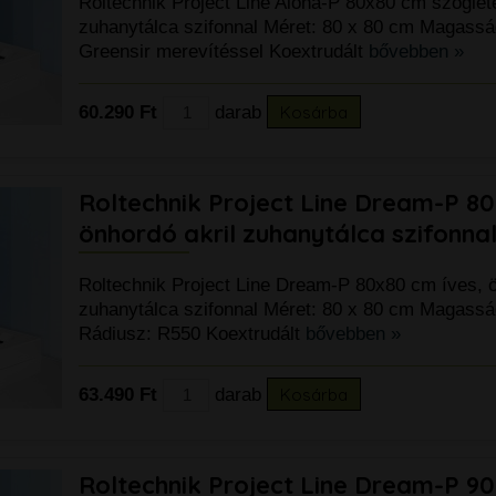
Roltechnik Project Line Aloha-P 80x80 cm szöglete
zuhanytálca szifonnal Méret: 80 x 80 cm Magassá
Greensir merevítéssel Koextrudált
bővebben »
60.290 Ft
darab
Kosárba
Roltechnik Project Line Dream-P 80
önhordó akril zuhanytálca szifonna
Roltechnik Project Line Dream-P 80x80 cm íves, ö
zuhanytálca szifonnal Méret: 80 x 80 cm Magassá
Rádiusz: R550 Koextrudált
bővebben »
63.490 Ft
darab
Kosárba
Roltechnik Project Line Dream-P 90