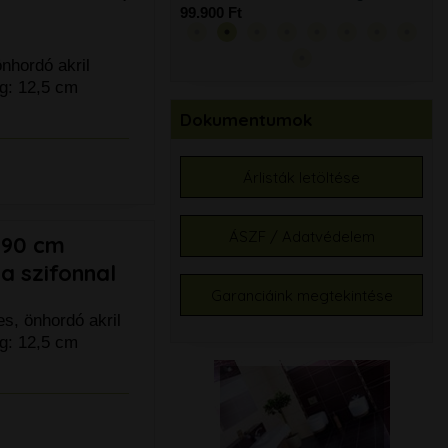
tart
99.900 Ft
l
79.
nhordó akril
g: 12,5 cm
Dokumentumok
Árlisták letöltése
ÁSZF / Adatvédelem
x90 cm
a szifonnal
Garanciáink megtekintése
s, önhordó akril
g: 12,5 cm