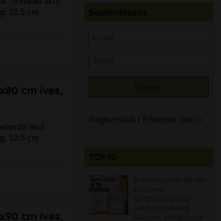
s, önhordó akril
Bejelentkezés
g: 12,5 cm
x80 cm íves,
l
Regisztráció
/
Elfelejtett jelszó
nhordó akril
g: 12,5 cm
TOP-10
Bianco Lucido 60 cm
Bianco Lucido 60 cm
komplett
komplett
fürdőszobabútor
fürdőszobabútor
szett, mosdóval,
szett, mosdóval,
x90 cm íves,
tükörrel, világítással
tükörrel, világítással