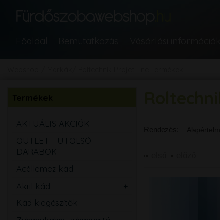
Főoldal
Bemutatkozás
Vásárlási információ
Webshop
Márkák
Roltechnik Projet Line Termékek
Roltechni
Termékek
AKTUÁLIS AKCIÓK
Rendezés:
OUTLET - UTOLSÓ
DARABOK
első
előző
Acéllemez kád
Akril kád
Egyenes
Kád kiegészítők
Aszimmetrikus
Zuhanykabin, zuhanyajtó,
Sarok
Íves