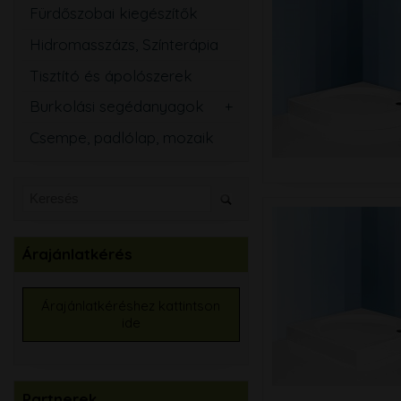
Fürdőszobai kiegészítők
Hidromasszázs, Színterápia
Tisztító és ápolószerek
Burkolási segédanyagok
Csemperagasztó
Csempe, padlólap, mozaik
Fugázó
Szilikon
Szigetelő anyagok
Kiegyenlítők
Árajánlatkérés
Alapozók
Élvédők, burkolatváltó
Árajánlatkéréshez kattintson
ide
Burkolat színtező
Partnerek