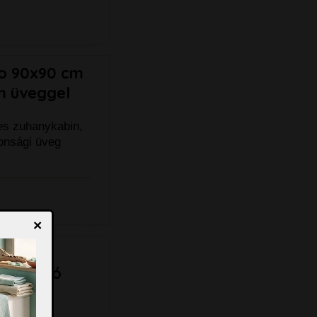
eo 90x90 cm
im üveggel
es zuhanykabin,
tonsági üveg
×
íves,
 átlátszó