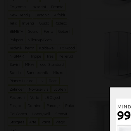
Coycama
Lazzarini
Deante
New Trendy
Cersanit
Alföldi
Teka
Invena
Guido
Radeco
BEMETA
Sopro
Ferro
Geberit
Polysan
Villeroy&Boch
Technik Therm
Kaldewei
Polwood
N-SMART
Inpipe
Tres
Mellerud
Savini
MKW
Ideal Standard
Soudal
Sanotechnik
Mistral
Bianco Lucido
Liv
Roca
Zehnder
Novaservis
Laufen
Pastorelli
Varte
LB Object
Easybid
Domino
Paradyz
Rako
Del Conca
Honeywell
Smavit
Stargres
Arte
Varte
Viega
Jika