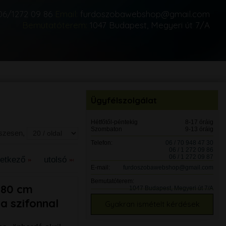
06/1272 09 86
Email:
furdoszobawebshop@gmail.com
Bemutatóterem:
1047 Budapest, Megyeri út 7/A
Ügyfélszolgálat
Hétfőtől-péntekig
8-17 óráig
Szombaton
9-13 óráig
sszesen,
Telefon:
06 / 70 948 47 30
06 / 1 272 09 86
06 / 1 272 09 87
vetkező
utolsó
E-mail:
furdoszobawebshop@gmail.com
Bemutatóterem:
x80 cm
1047 Budapest, Megyeri út 7/A
a szifonnal
Gyakran ismételt kérdések