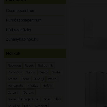
Csempecentrum
Fürdőszobacentrum
Kád szaküzlet
Zuhanykabinok.hu
Márkák
Radaway
Ravak
Roltechnik
Kolpa San
Sapho
Besco
Grohe
Arezzo
Ferro
M-Acryl
Wellis
Hansgrohe
NIWELL
Mofém
Cersanit
Duravit
Roltechnik Projet Line
Tboss
H2O
Aqualine
Riho
Alcaplast