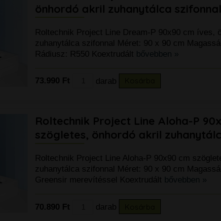
99.900 Ft
önhordó akril zuhanytálca szifonna
Roltechnik Project Line Dream-P 90x90 cm íves, ö
zuhanytálca szifonnal Méret: 90 x 90 cm Magassá
Rádiusz: R550 Koextrudált
bővebben »
73.990 Ft
darab
Kosárba
Roltechnik Project Line Aloha-P 90
szögletes, önhordó akril zuhanytálc
Roltechnik Project Line Aloha-P 90x90 cm szöglete
k
zuhanytálca szifonnal Méret: 90 x 90 cm Magassá
Greensir merevítéssel Koextrudált
bővebben »
70.890 Ft
darab
Kosárba