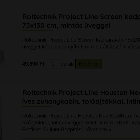
Roltechnik Project Line Screen ká
75x130 cm, mintás üveggel
Roltechnik Project Line Screen kádparaván 75x13
üveggel két oldalra nyíló 6 mm-es átlátszó + vízs
49.890 Ft
darab
Kosárba
Roltechnik Project Line Houston N
íves zuhanykabin, tolóajtókkal, int
Roltechnik Project Line Houston Neo 80x80 cm ív
tolóajtókkal, intim üveggel Betét: 4 mm edzett biz
Profilok: Brillant Beépítési
bővebben »