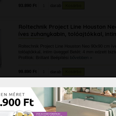
93.890 Ft
darab
Kosárba
Roltechnik Project Line Houston N
íves zuhanykabin, tolóajtókkal, int
Roltechnik Project Line Houston Neo 90x90 cm ív
tolóajtókkal, intim üveggel Betét: 4 mm edzett biz
Profilok: Brillant Beépítési
bővebben »
99.890 Ft
darab
Kosárba
Roltechnik Project Line OBR2 80x80 
keretes zuhanykabin, tolóajtókkal,
üveggel