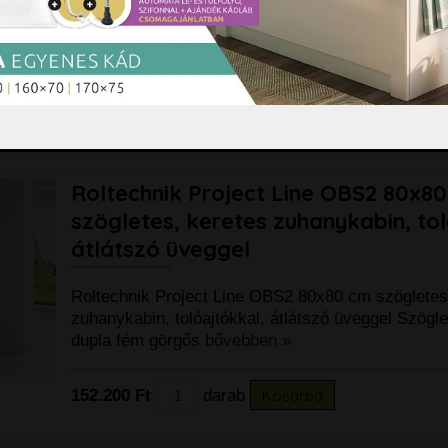
Roltechnik Project Line OBR2 80x80 íves, kerete
tolóajtókkal, átlátszó üveggel Íves, keretes, dupl
zuhanykabin Beépítési
bővebben »
151.690 Ft
darab
Kosárba
Roltechnik Project Line OBS2 80x8
szögletes, keretes zuhanykabin, tol
átlátszó üveggel
Roltechnik Project Line OBS2 80x80 cm szögletes
zuhanykabin, tolóajtókkal, átlátszó üveggel Szögle
dupla fém görgős
bővebben »
152.200 Ft
darab
Kosárba