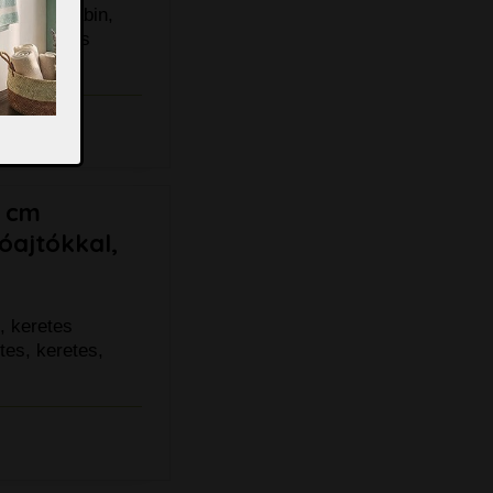
s zuhanykabin,
a fém görgős
0 cm
óajtókkal,
, keretes
tes, keretes,