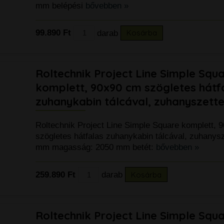
mm belépési
bővebben »
99.890 Ft
darab
Kosárba
Roltechnik Project Line Simple Squ
komplett, 90x90 cm szögletes hátf
zuhanykabin tálcával, zuhanyszette
Roltechnik Project Line Simple Square komplett, 
szögletes hátfalas zuhanykabin tálcával, zuhanys
mm magasság: 2050 mm betét:
bővebben »
259.890 Ft
darab
Kosárba
Roltechnik Project Line Simple Squ