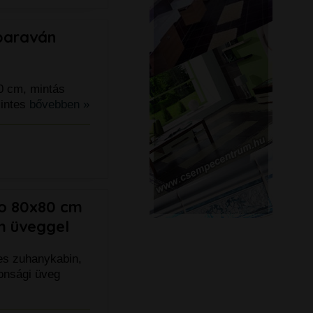
dparaván
0 cm, mintás
zintes
bővebben »
eo 80x80 cm
im üveggel
es zuhanykabin,
tonsági üveg