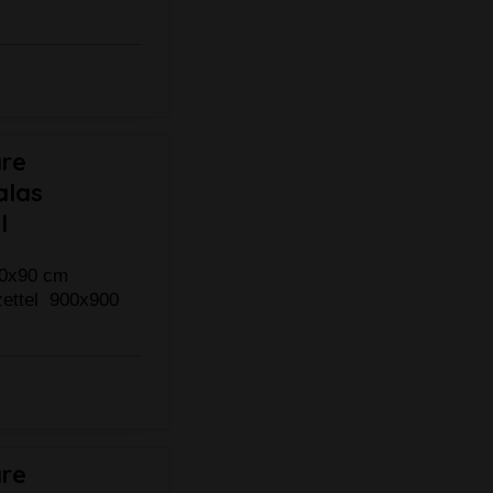
are
alas
l
90x90 cm
zettel 900x900
are