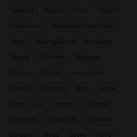
Mellerud
Mistral
Roca
NIWELL
Novaservis
Roltechnik Projet Line
Varte
Villeroy&Boch
Alcaplast
Deante
Zehnder
Radaway
M-Acryl
Duravit
Hansgrohe
Radeco
Lazzarini
Riho
Grohe
Ferro
Liv
Domino
Cersanit
Coycama
Roltechnik
Polwood
Cersanit
Viega
Savini
Ferro