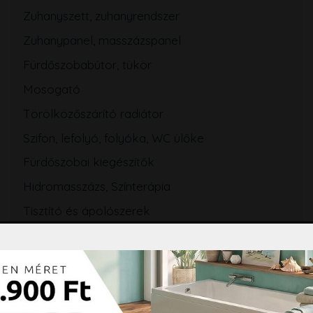
Zuhanyszett, zuhanyrendszer
Zuhanypanel, masszázspanel
Fürdőszobabútor, tükör
Mosogató
Törölközőszárító radiátor
Szifon, lefolyó, folyóka, WC ülőke
Fürdőszobai kiegészítők
Hidromasszázs, Színterápia
Tisztító és ápolószerek
Burkolási segédanyagok
Csempe, padlólap, mozaik