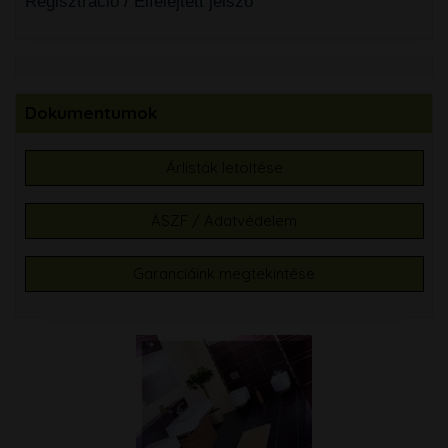
Regisztráció
/
Elfelejtett jelszó
Dokumentumok
Árlisták letöltése
ÁSZF / Adatvédelem
Garanciáink megtekintése