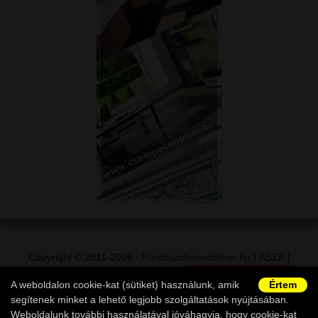
Copyright © 2011-2026 -
Fürdőszobawebshop.hu
|
ÁSZF
|
Adatvédelem
|
Vásárlói információk
|
Elállás a szerződéstől
|
A weboldalon cookie-kat (sütiket) használunk, amik
Értem
Ügyfélszolgálat
segítenek minket a lehető legjobb szolgáltatások nyújtásában.
Weboldalunk további használatával jóváhagyja, hogy cookie-kat