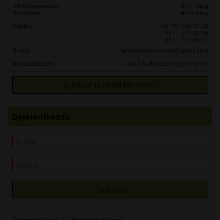
Hétfőtől-péntekig
8-17 óráig
Szombaton
9-13 óráig
Telefon:
06 / 70 948 47 30
06 / 1 272 09 86
06 / 1 272 09 87
E-mail:
furdoszobawebshop@gmail.com
Bemutatóterem:
1047 Budapest, Megyeri út 7/A
Gyakran ismételt kérdések
Bejelentkezés