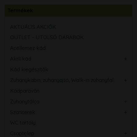
Termékek
AKTUÁLIS AKCIÓK
OUTLET - UTOLSÓ DARABOK
Acéllemez kád
Akril kád
Kád kiegészítők
Zuhanykabin, zuhanyajtó, Walk-in zuhanyfal
Kádparaván
Zuhanytálca
Szaniterek
WC tartály
Csaptelep