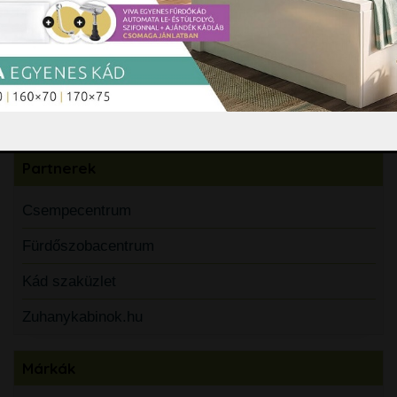
Árajánlatkérés
Árajánlatkéréshez kattintson ide
Partnerek
Csempecentrum
Fürdőszobacentrum
Kád szaküzlet
Zuhanykabinok.hu
Márkák