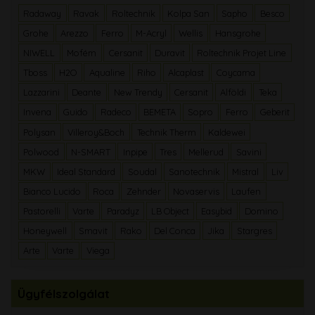
Radaway
Ravak
Roltechnik
Kolpa San
Sapho
Besco
Grohe
Arezzo
Ferro
M-Acryl
Wellis
Hansgrohe
NIWELL
Mofém
Cersanit
Duravit
Roltechnik Projet Line
Tboss
H2O
Aqualine
Riho
Alcaplast
Coycama
Lazzarini
Deante
New Trendy
Cersanit
Alföldi
Teka
Invena
Guido
Radeco
BEMETA
Sopro
Ferro
Geberit
Polysan
Villeroy&Boch
Technik Therm
Kaldewei
Polwood
N-SMART
Inpipe
Tres
Mellerud
Savini
MKW
Ideal Standard
Soudal
Sanotechnik
Mistral
Liv
Bianco Lucido
Roca
Zehnder
Novaservis
Laufen
Pastorelli
Varte
Paradyz
LB Object
Easybid
Domino
Honeywell
Smavit
Rako
Del Conca
Jika
Stargres
Arte
Varte
Viega
Ügyfélszolgálat