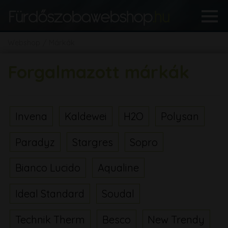
Webshop
Márkák
Forgalmazott márkák
Invena
Kaldewei
H2O
Polysan
Paradyz
Stargres
Sopro
Bianco Lucido
Aqualine
Ideal Standard
Soudal
Technik Therm
Besco
New Trendy