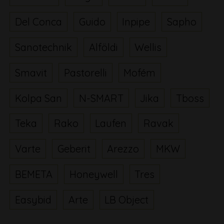
Del Conca
Guido
Inpipe
Sapho
Sanotechnik
Alföldi
Wellis
Smavit
Pastorelli
Mofém
Kolpa San
N-SMART
Jika
Tboss
Teka
Rako
Laufen
Ravak
Varte
Geberit
Arezzo
MKW
BEMETA
Honeywell
Tres
Easybid
Arte
LB Object