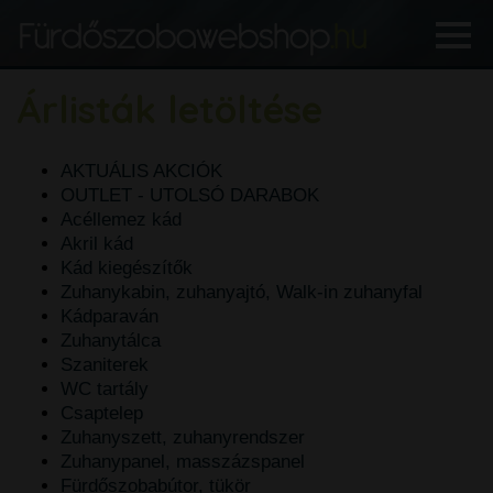
Árlisták letöltése
AKTUÁLIS AKCIÓK
OUTLET - UTOLSÓ DARABOK
Acéllemez kád
Akril kád
Kád kiegészítők
Zuhanykabin, zuhanyajtó, Walk-in zuhanyfal
Kádparaván
Zuhanytálca
Szaniterek
WC tartály
Csaptelep
Zuhanyszett, zuhanyrendszer
Zuhanypanel, masszázspanel
Fürdőszobabútor, tükör