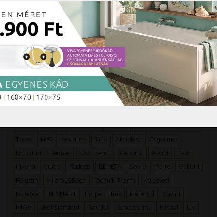
Fürdőszobacentrum
Kád szaküzlet
Zuhanykabinok.hu
Márkák
Radaway
Ravak
Roltechnik
Kolpa San
Sapho
Besco
Grohe
Arezzo
Ferro
M-Acryl
Wellis
Hansgrohe
NIWELL
Mofém
Cersanit
Duravit
Roltechnik Projet Line
Tboss
H2O
Aqualine
Riho
Alcaplast
Coycama
Lazzarini
Deante
New Trendy
Cersanit
Alföldi
Teka
Invena
Guido
Radeco
BEMETA
Sopro
Ferro
Geberit
Polysan
Villeroy&Boch
Technik Therm
Kaldewei
Polwood
N-SMART
Inpipe
Tres
Mellerud
Savini
MKW
Ideal Standard
Soudal
Sanotechnik
Mistral
Liv