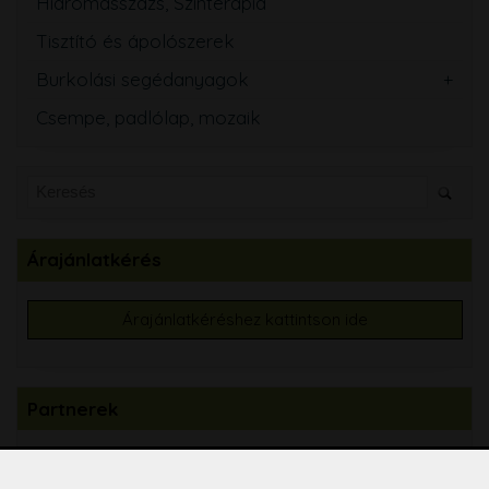
Hidromasszázs, Színterápia
Tisztító és ápolószerek
Burkolási segédanyagok
Csempe, padlólap, mozaik
Árajánlatkérés
Árajánlatkéréshez kattintson ide
Partnerek
Csempecentrum