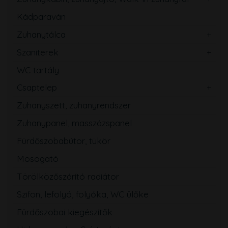
Kádparaván
Zuhanytálca
Szaniterek
WC tartály
Csaptelep
Zuhanyszett, zuhanyrendszer
Zuhanypanel, masszázspanel
Fürdőszobabútor, tükör
Mosogató
Törölközőszárító radiátor
Szifon, lefolyó, folyóka, WC ülőke
Fürdőszobai kiegészítők