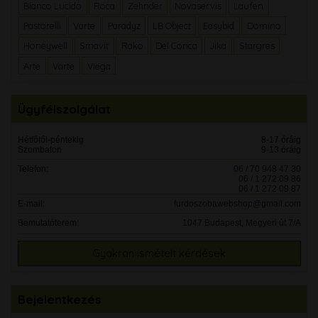
Bianco Lucido
Roca
Zehnder
Novaservis
Laufen
Pastorelli
Varte
Paradyz
LB Object
Easybid
Domino
Honeywell
Smavit
Rako
Del Conca
Jika
Stargres
Arte
Varte
Viega
Ügyfélszolgálat
Hétfőtől-péntekig
8-17 óráig
Szombaton
9-13 óráig
Telefon:
06 / 70 948 47 30
06 / 1 272 09 86
06 / 1 272 09 87
E-mail:
furdoszobawebshop@gmail.com
Bemutatóterem:
1047 Budapest, Megyeri út 7/A
Gyakran ismételt kérdések
Bejelentkezés