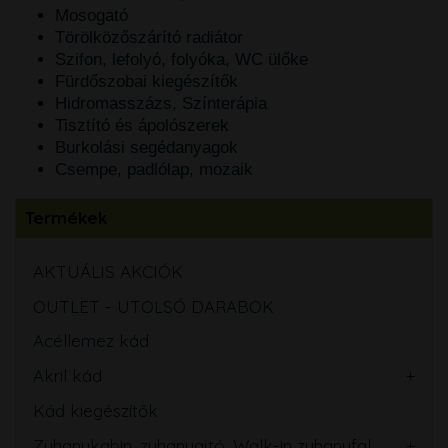
Mosogató
Törölközőszárító radiátor
Szifon, lefolyó, folyóka, WC ülőke
Fürdőszobai kiegészítők
Hidromasszázs, Színterápia
Tisztító és ápolószerek
Burkolási segédanyagok
Csempe, padlólap, mozaik
Termékek
AKTUÁLIS AKCIÓK
OUTLET - UTOLSÓ DARABOK
Acéllemez kád
Akril kád
Kád kiegészítők
Zuhanykabin, zuhanyajtó, Walk-in zuhanyfal