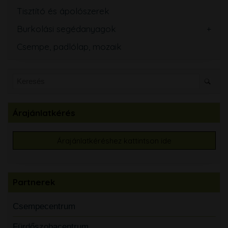
Tisztító és ápolószerek
Burkolási segédanyagok
Csempe, padlólap, mozaik
Árajánlatkérés
Árajánlatkéréshez kattintson ide
Partnerek
Csempecentrum
Fürdőszobacentrum