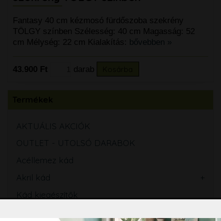
Fantasy 40 cm kézmosó fürdőszoba szekrény
TÖLGY színben Szélesség: 40 cm Magasság: 52
cm Mélység: 22 cm Kialakítás:
bővebben »
43.900 Ft
darab
Kosárba
Termékek
AKTUÁLIS AKCIÓK
OUTLET - UTOLSÓ DARABOK
Acéllemez kád
Akril kád
Kád kiegészítők
Zuhanykabin, zuhanyajtó, Walk-in zuhanyfal