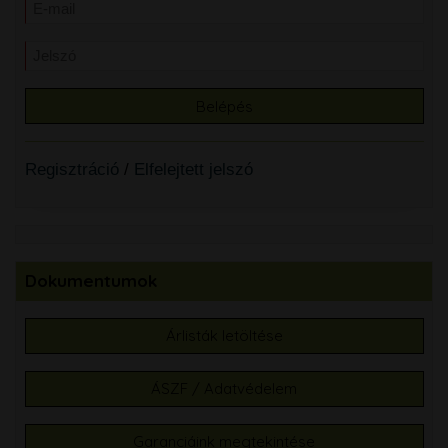
Regisztráció
/
Elfelejtett jelszó
Dokumentumok
Árlisták letöltése
ÁSZF / Adatvédelem
Garanciáink megtekintése