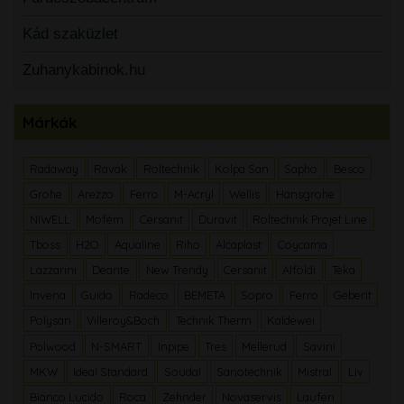
Kád szaküzlet
Zuhanykabinok.hu
Márkák
Radaway
Ravak
Roltechnik
Kolpa San
Sapho
Besco
Grohe
Arezzo
Ferro
M-Acryl
Wellis
Hansgrohe
NIWELL
Mofém
Cersanit
Duravit
Roltechnik Projet Line
Tboss
H2O
Aqualine
Riho
Alcaplast
Coycama
Lazzarini
Deante
New Trendy
Cersanit
Alföldi
Teka
Invena
Guido
Radeco
BEMETA
Sopro
Ferro
Geberit
Polysan
Villeroy&Boch
Technik Therm
Kaldewei
Polwood
N-SMART
Inpipe
Tres
Mellerud
Savini
MKW
Ideal Standard
Soudal
Sanotechnik
Mistral
Liv
Bianco Lucido
Roca
Zehnder
Novaservis
Laufen