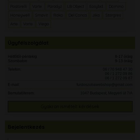
Pastorelli
Varte
Paradyz
LB Object
Easybid
Domino
Honeywell
Smavit
Rako
Del Conca
Jika
Stargres
Arte
Varte
Viega
Ügyfélszolgálat
Hétfőtől-péntekig
8-17 óráig
Szombaton
9-13 óráig
Telefon:
06 / 70 948 47 30
06 / 1 272 09 86
06 / 1 272 09 87
E-mail:
furdoszobawebshop@gmail.com
Bemutatóterem:
1047 Budapest, Megyeri út 7/A
Gyakran ismételt kérdések
Bejelentkezés