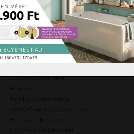
Kádparaván
Zuhanytálca
Szaniterek
WC tartály
Csaptelep
Zuhanyszett, zuhanyrendszer
Zuhanypanel, masszázspanel
Fürdőszobabútor, tükör
Mosogató
Törölközőszárító radiátor
Szifon, lefolyó, folyóka, WC ülőke
Fürdőszobai kiegészítők
Hidromasszázs, Színterápia