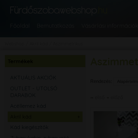
Főoldal
Bemutatkozás
Vásárlási információ
Webshop
Akril kád
Aszimmetrikus
Aszimmet
Termékek
AKTUÁLIS AKCIÓK
Rendezés:
OUTLET - UTOLSÓ
DARABOK
első
előző
Acéllemez kád
Akril kád
Egyenes
Kád kiegészítők
Aszimmetrikus
Zuhanykabin, zuhanyajtó,
Sarok
Íves