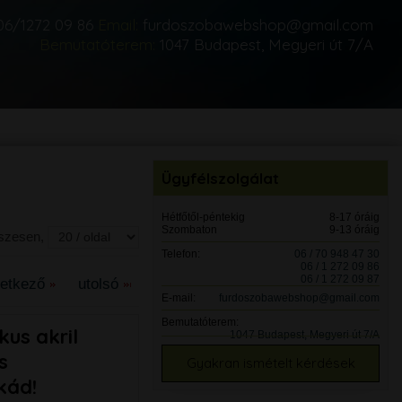
06/1272 09 86
Email:
furdoszobawebshop@gmail.com
Bemutatóterem:
1047 Budapest, Megyeri út 7/A
Ügyfélszolgálat
Hétfőtől-péntekig
8-17 óráig
Szombaton
9-13 óráig
sszesen,
Telefon:
06 / 70 948 47 30
06 / 1 272 09 86
06 / 1 272 09 87
vetkező
utolsó
E-mail:
furdoszobawebshop@gmail.com
Bemutatóterem:
us akril
1047 Budapest, Megyeri út 7/A
s
Gyakran ismételt kérdések
kád!