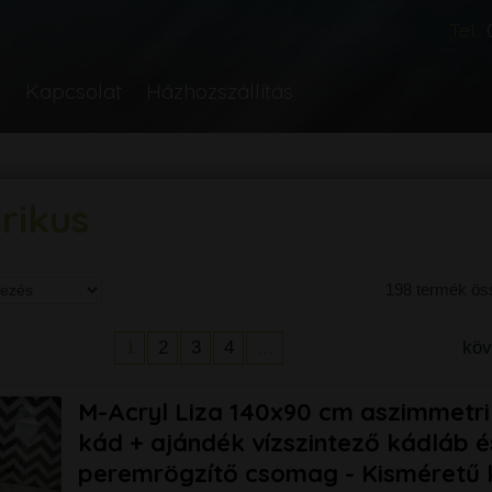
Tel.:
k
Kapcsolat
Házhozszállítás
rikus
198 termék ö
1
2
3
4
...
kö
M-Acryl Liza 140x90 cm aszimmetrik
kád + ajándék vízszintező kádláb é
peremrögzítő csomag - Kisméretű 