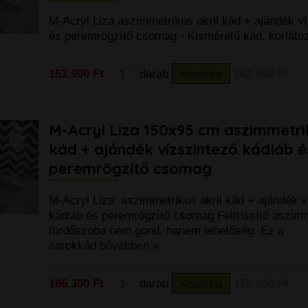
M-Acryl Liza aszimmetrikus akril kád + ajándék v
és peremrögzítő csomag - Kisméretű kád, korláto
153.900 Ft
darab
Kosárba
162.000 Ft
M-Acryl Liza 150x95 cm aszimmetrik
kád + ajándék vízszintező kádláb é
peremrögzítő csomag
M-Acryl Liza aszimmetrikus akril kád + ajándék v
kádláb és peremrögzítő csomag Felfrissítő aszimm
fürdőszoba nem gond, hanem lehetőség. Ez a
sarokkád
bővebben »
166.300 Ft
darab
Kosárba
175.000 Ft