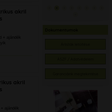
TÁS
KI
52.
ikus akril
s
Dokumentumok
d + ajándék
yik
Árlisták letöltése
ÁSZF / Adatvédelem
Garanciáink megtekintése
kus akril
s
 + ajándék