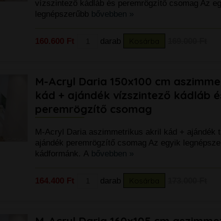
vízszintező kádláb és peremrögzítő csomag Az eg
legnépszerűbb
bővebben »
160.600 Ft
darab
Kosárba
169.000 Ft
M-Acryl Daria 150x100 cm aszimmetr
kád + ajándék vízszintező kádláb é
peremrögzítő csomag
M-Acryl Daria aszimmetrikus akril kád + ajándék t
ajándék peremrögzítő csomag Az egyik legnépsze
kádformánk. A
bővebben »
164.400 Ft
darab
Kosárba
173.000 Ft
M-Acryl Daria 160x105 cm aszimmetr