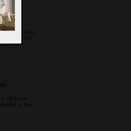
 cm
0 x 100 cm Daria
kivitel is. Ezt
ben »
cm
 x 105 Daria
kivitel is. Ezt