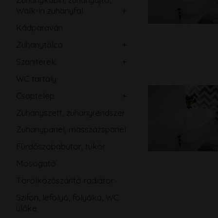
Walk-in zuhanyfal
Ovális
Szögletes
Kádparaván
Kerek
Téglalap
Zuhanytálca
Íves
Szabadon álló
Ötszögletű
Szaniterek
Szögletes
Mosdó
Walk-in zuhanyfal
WC tartály
Téglalap
Kézmosó
Zuhanyajtó
Csaptelep
Ötszögletű
WC
Mosdó
Zuhanyszett, zuhanyrendszer
Magasított
Bidé
Zuhany
Zuhanypanel, masszázspanel
Speciális
Pissoir
Kád
Fürdőszobabútor, tükör
Mozgássérült
Mosogató
Mosogató
Bidé
Törölközőszárító radiátor
Falsík alatti
Szifon, lefolyó, folyóka, WC
Közületi
ülőke