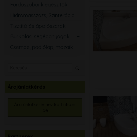
Fürdőszobai kiegészítők
Hidromasszázs, Színterápia
Tisztító és ápolószerek
Burkolási segédanyagok
Csemperagasztó
Csempe, padlólap, mozaik
Fugázó
Szilikon
Szigetelő anyagok
Kiegyenlítők
Árajánlatkérés
Alapozók
Élvédők, burkolatváltó
Árajánlatkéréshez kattintson
ide
Burkolat színtező
Partnerek