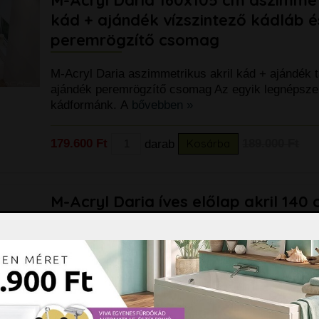
kád + ajándék vízszintező kádláb é
peremrögzítő csomag
M-Acryl Daria aszimmetrikus akril kád + ajándék t
ajándék peremrögzítő csomag Az egyik legnépsze
kádformánk. A
bővebben »
179.600 Ft
darab
Kosárba
189.000 Ft
M-Acryl Daria íves előlap akril 140
M-Acryl Daria íves előlap akril 140 cm Csak a 14
kádhoz használható! Rendelhető balos vagy jobbos 
Megrendelésében
bővebben »
60.800 Ft
darab
Kosárba
64.000 Ft