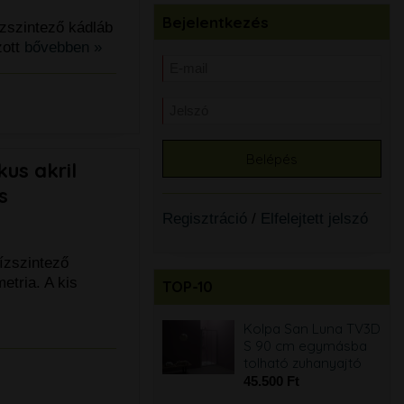
Bejelentkezés
ízszintező kádláb
zott
bővebben »
us akril
s
Regisztráció
/
Elfelejtett jelszó
ízszintező
etria. A kis
TOP-10
Kolpa San Luna TVZ-
Kolpa San Luna TV3D
S 90 cm
S 90 cm egymásba
harmonikaajtós
tolható zuhanyajtó
zuhanyajtó
45.500 Ft
MINTADARAB