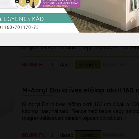
M-Acryl Daria íves előlap akril 150
M-Acryl Daria íves előlap akril 150 cm Csak a 15
kádhoz használható! Rendelhető balos vagy jobbos 
megrendelésében mindenképpen jelezze!
bőveb
60.800 Ft
darab
Kosárba
64.000 Ft
M-Acryl Daria íves előlap akril 160 
M-Acryl Daria íves előlap akril 160 cm Csak a 160
kádhoz használható! Rendelhető balos vagy jobbos 
megrendelésében mindenképpen
bővebben »
60.800 Ft
darab
Kosárba
64.000 Ft