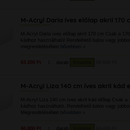
M-Acryl Daria íves előlap akril 170 
M-Acryl Daria íves előlap akril 170 cm Csak a 17
kádhoz használható! Rendelhető balos vagy jobbos 
megrendelésében
bővebben »
63.200 Ft
darab
Kosárba
66.500 Ft
M-Acryl Liza 140 cm íves akril kád 
M-Acryl Liza 140 cm íves akril kád előlap Csak a 
kádhoz használható. Rendelhető balos vagy jobbos 
Megrendelésében
bővebben »
60.800 Ft
darab
Kosárba
64.000 Ft