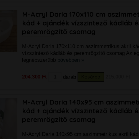
KIÁRUSÍ
52.000 Ft
M-Acryl Daria 170x110 cm aszimmetr
kád + ajándék vízszintező kádláb é
peremrögzítő csomag
M-Acryl Daria 170x110 cm aszimmetrikus akril ká
vízszintező kádláb és peremrögzítő csomag Az eg
legnépszerűbb
bővebben »
204.300 Ft
darab
Kosárba
215.000 Ft
M-Acryl Daria 140x95 cm aszimmetri
k
kád + ajándék vízszintező kádláb é
peremrögzítő csomag
M-Acryl Daria 140x95 cm aszimmetrikus akril kád