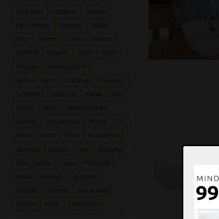
Coycama
Lazzarini
Deante
New Trendy
Cersanit
Alföldi
Teka
Invena
Guido
Radeco
BEMETA
Geberit
Sopro
Ferro
Polysan
Villeroy&Boch
Technik Therm
Kaldewei
Polwood
N-SMART
Mellerud
Inpipe
Tres
Savini
MKW
Ideal Standard
Soudal
Sanotechnik
Mistral
Liv
Bianco Lucido
Roca
Novaservis
Zehnder
Laufen
Jika
Stargres
Arte
Varte
Viega
Pastorelli
Varte
Paradyz
LB Object
Easybid
Domino
Honeywell
Smavit
Rako
Del Conca