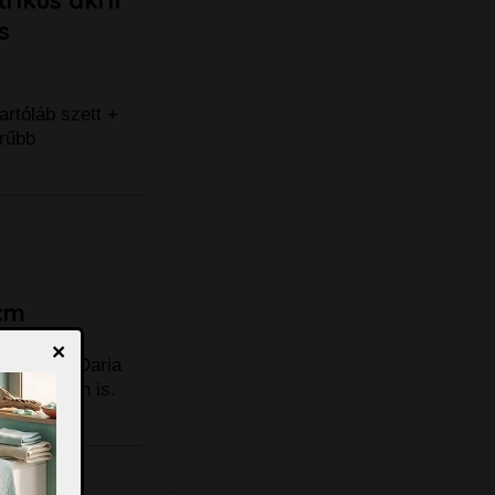
s
artóláb szett +
rűbb
 cm
×
0 x 95 cm Daria
kivitelben is.