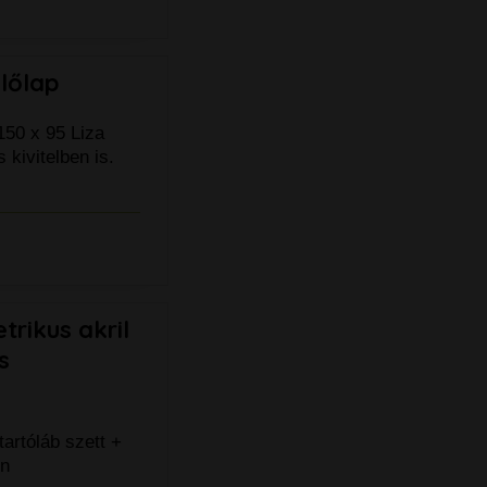
előlap
150 x 95 Liza
kivitelben is.
rikus akril
s
artóláb szett +
en