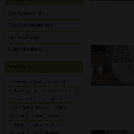
Csempecentrum
Fürdőszobacentrum
Kád szaküzlet
Zuhanykabinok.hu
Márkák
Radaway
Ravak
Roltechnik
Kolpa San
Sapho
Besco
Grohe
Arezzo
Ferro
M-Acryl
Wellis
Hansgrohe
NIWELL
Mofém
Cersanit
Duravit
Tboss
Roltechnik Projet Line
H2O
Aqualine
Riho
Alcaplast