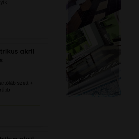
yik
ikus akril
s
artóláb szett +
rűbb
ikus akril