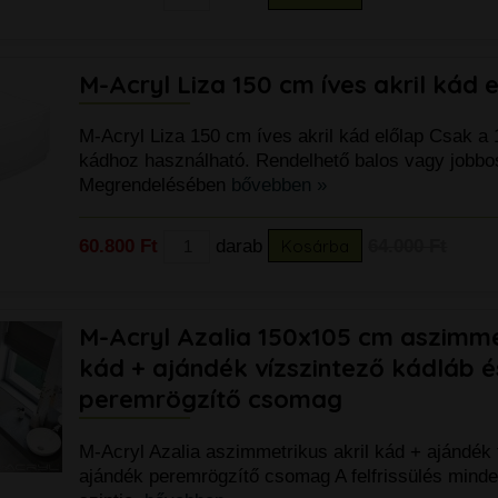
M-Acryl Liza 150 cm íves akril kád 
M-Acryl Liza 150 cm íves akril kád előlap Csak a 
kádhoz használható. Rendelhető balos vagy jobbos 
Megrendelésében
bővebben »
60.800 Ft
darab
Kosárba
64.000 Ft
M-Acryl Azalia 150x105 cm aszimmet
kád + ajándék vízszintező kádláb é
peremrögzítő csomag
M-Acryl Azalia aszimmetrikus akril kád + ajándék t
ajándék peremrögzítő csomag A felfrissülés mind