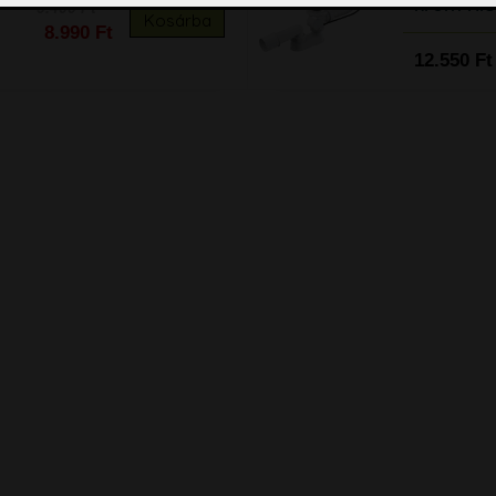
króm KI
9.400 Ft
Kosárba
8.990 Ft
12.550 Ft