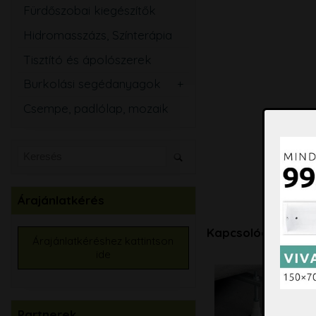
Fürdőszobai kiegészítők
Hidromasszázs, Színterápia
Tisztító és ápolószerek
Burkolási segédanyagok
Csemperagasztó
Csempe, padlólap, mozaik
Fugázó
Szilikon
Szigetelő anyagok
Kiegyenlítők
Árajánlatkérés
Alapozók
Élvédők, burkolatváltó
Kapcsolódó termé
Árajánlatkéréshez kattintson
ide
Burkolat színtező
Partnerek