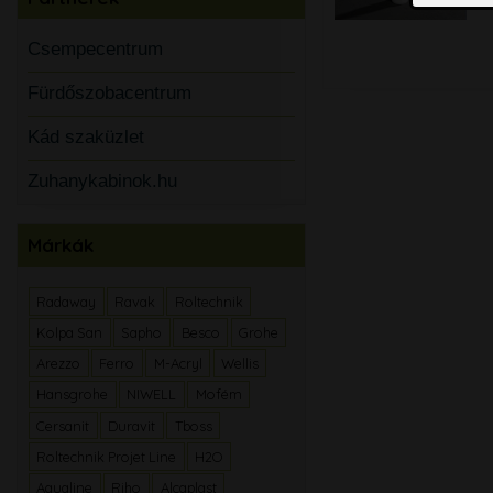
Csempecentrum
Fürdőszobacentrum
Kád szaküzlet
Zuhanykabinok.hu
Márkák
Radaway
Ravak
Roltechnik
Kolpa San
Sapho
Besco
Grohe
Arezzo
Ferro
M-Acryl
Wellis
Hansgrohe
NIWELL
Mofém
Cersanit
Duravit
Tboss
Roltechnik Projet Line
H2O
Aqualine
Riho
Alcaplast