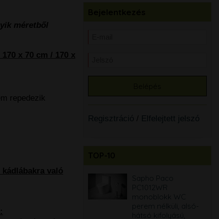
Bejelentkezés
yik méretből
 170 x 70 cm / 170 x
nem repedezik
Regisztráció
/
Elfelejtett jelszó
TOP-10
ő kádlábakra való
Sapho Paco
Sapho Paco
PC1012WR
PC1012WR
monoblokk WC
monoblokk WC
perem nélküli, alsó-
perem nélküli, alsó-
:
hátsó kifolyású,
hátsó kifolyású,