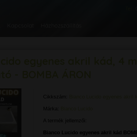
Tel.:
k
Kapcsolat
Házhozszállítás
cido egyenes akril kád, 4 
ató - BOMBA ÁRON
Cikkszám:
Bianco Lucido egyenes akril 
Márka:
Bianco Lucido
A termék jellemzői:
Bianco Lucido egyenes akril kád BO