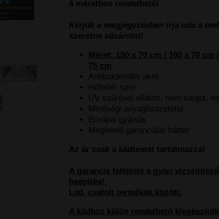
4 méretben rendelhető!
Kérjük a megjegyzésben írja oda a mel
nagyításhoz
szeretne vásárolni!
Méret: 150 x 70 cm / 160 x 70 cm /
ek
75 cm
Antibakteriális akril
Hófehér szín
UV szűróvel ellátott, nem sárgul, 
Minőségi anyagösszetétel
Európai gyártás
Megfelelő garanciális háttér
Az ár csak a kádtestet tartalmazza!
A garancia feltétele a gyári vízszintez
beépítés!
Lsd. csatolt termékek között.
A kádhoz külön rendelhető kiegészítők