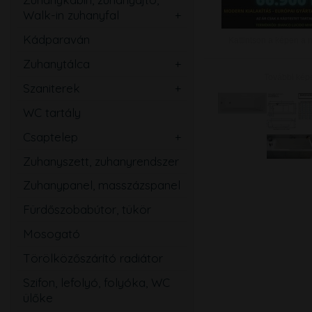
Walk-in zuhanyfal
Ovális
Szögletes
Kádparaván
Kattintson a képen a 
Kerek
Téglalap
Zuhanytálca
Íves
Szabadon álló
Ötszögletű
További kép
Szaniterek
Szögletes
Mosdó
Walk-in zuhanyfal
WC tartály
Téglalap
Kézmosó
Zuhanyajtó
Csaptelep
Ötszögletű
WC
Mosdó
Zuhanyszett, zuhanyrendszer
Magasított
Bidé
Zuhany
Zuhanypanel, masszázspanel
Speciális
Pissoir
Kád
Fürdőszobabútor, tükör
Mozgássérült
Mosogató
Mosogató
Bidé
Törölközőszárító radiátor
Falsík alatti
Szifon, lefolyó, folyóka, WC
Közületi
ülőke