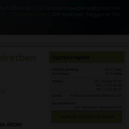
06/1272 09 86
Email:
furdoszobawebshop@gmail.com
Bemutatóterem:
1047 Budapest, Megyeri út 7/A
méretben
Ügyfélszolgálat
Hétfőtől-péntekig
8-17 óráig
Szombaton
9-13 óráig
Telefon:
06 / 70 948 47 30
06 / 1 272 09 86
06 / 1 272 09 87
kád
E-mail:
furdoszobawebshop@gmail.com
Bemutatóterem:
1047 Budapest, Megyeri út 7/A
Gyakran ismételt kérdések
MBA ÁRON!