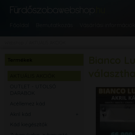
Főoldal
Bemutatkozás
Vásárlási információ
Webshop
AKTUÁLIS AKCIÓK
Bianco Lu
Termékek
választh
AKTUÁLIS AKCIÓK
OUTLET - UTOLSÓ
DARABOK
Acéllemez kád
Akril kád
Egyenes
Kád kiegészítők
Aszimmetrikus
Zuhanykabin, zuhanyajtó,
Sarok
Íves