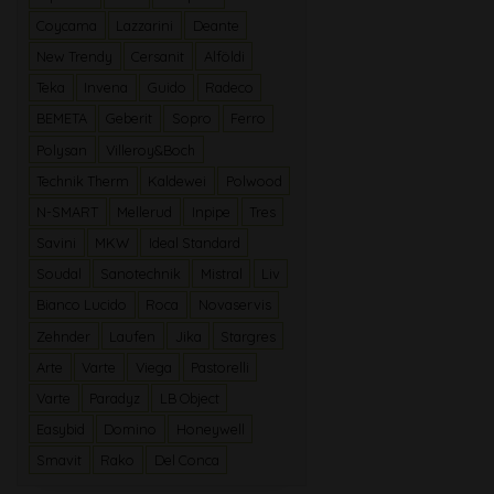
Coycama
Lazzarini
Deante
New Trendy
Cersanit
Alföldi
Teka
Invena
Guido
Radeco
BEMETA
Geberit
Sopro
Ferro
Polysan
Villeroy&Boch
Technik Therm
Kaldewei
Polwood
N-SMART
Mellerud
Inpipe
Tres
Savini
MKW
Ideal Standard
Soudal
Sanotechnik
Mistral
Liv
Bianco Lucido
Roca
Novaservis
Zehnder
Laufen
Jika
Stargres
Arte
Varte
Viega
Pastorelli
Varte
Paradyz
LB Object
Easybid
Domino
Honeywell
Smavit
Rako
Del Conca