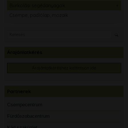
Burkolási segédanyagok
Csempe, padlólap, mozaik
Árajánlatkérés
Árajánlatkéréshez kattintson ide
Partnerek
Csempecentrum
Fürdőszobacentrum
Kád szaküzlet