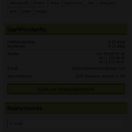
Honeywell
Smavit
Rako
Del Conca
Jika
Stargres
Arte
Varte
Viega
Ügyfélszolgálat
Hétfőtől-péntekig
8-17 óráig
Szombaton
9-13 óráig
Telefon:
06 / 70 948 47 30
06 / 1 272 09 86
06 / 1 272 09 87
E-mail:
furdoszobawebshop@gmail.com
Bemutatóterem:
1047 Budapest, Megyeri út 7/A
Gyakran ismételt kérdések
Bejelentkezés