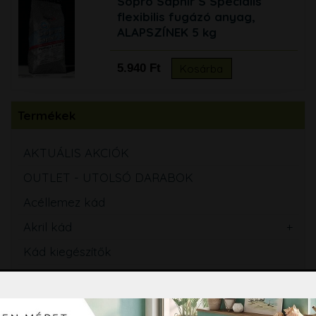
Sopro Saphir S Speciális
flexibilis fugázó anyag,
ALAPSZÍNEK 5 kg
5.940 Ft
Kosárba
Termékek
AKTUÁLIS AKCIÓK
OUTLET - UTOLSÓ DARABOK
Acéllemez kád
Akril kád
Kád kiegészítők
Zuhanykabin, zuhanyajtó, Walk-in zuhanyfal
Kádparaván