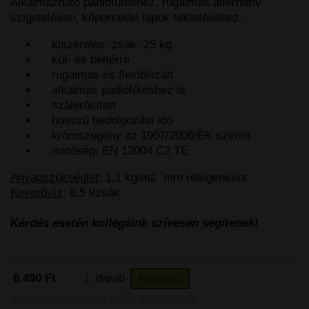
Alkalmazható padlófűtéshez, rugalmas alternatív
szigetelésen, kőporcelán lapok fektetéséhez.
kiszerelés: zsák, 25 kg
kül- és beltérre
rugalmas és flexibilizált
alkalmas padlófűtéshez is
szálerõsített
hosszú bedolgozási idő
krómszegény az 1907/2006/EK szerint
minőség: EN 12004 C2 TE
Anyagszükséglet
: 1,1 kg/m2 mm rétegenként
Keverővíz
: 8,5 l/zsák
Kérdés esetén kollégáink szívesen segítenek!
6.490 Ft
darab
Kosárba
Áraink bruttó árak, az ÁFÁ-t tartalmazzák.