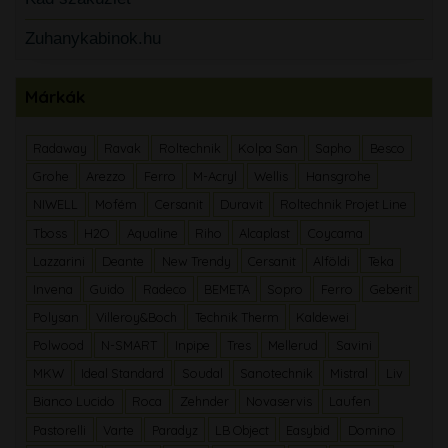
Zuhanykabinok.hu
Márkák
Radaway
Ravak
Roltechnik
Kolpa San
Sapho
Besco
Grohe
Arezzo
Ferro
M-Acryl
Wellis
Hansgrohe
NIWELL
Mofém
Cersanit
Duravit
Roltechnik Projet Line
Tboss
H2O
Aqualine
Riho
Alcaplast
Coycama
Lazzarini
Deante
New Trendy
Cersanit
Alföldi
Teka
Invena
Guido
Radeco
BEMETA
Sopro
Ferro
Geberit
Polysan
Villeroy&Boch
Technik Therm
Kaldewei
Polwood
N-SMART
Inpipe
Tres
Mellerud
Savini
MKW
Ideal Standard
Soudal
Sanotechnik
Mistral
Liv
Bianco Lucido
Roca
Zehnder
Novaservis
Laufen
Pastorelli
Varte
Paradyz
LB Object
Easybid
Domino