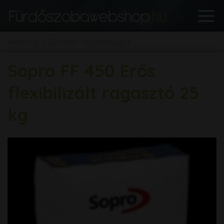
Webshop
Burkolási segédanyagok
Sopro FF 450 Erős
flexibilizált ragasztó 25
kg