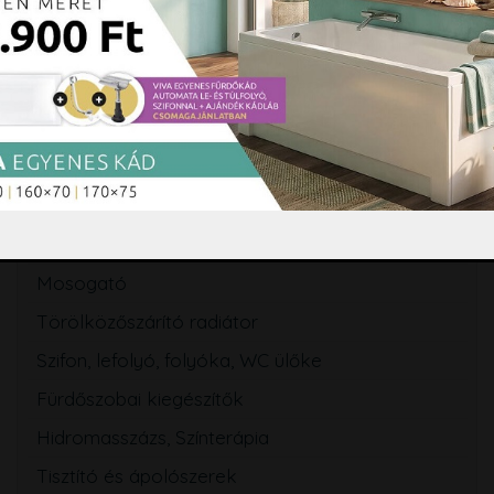
Zuhanytálca
Szaniterek
WC tartály
Csaptelep
Zuhanyszett, zuhanyrendszer
Zuhanypanel, masszázspanel
Fürdőszobabútor, tükör
Mosogató
Törölközőszárító radiátor
Szifon, lefolyó, folyóka, WC ülőke
Fürdőszobai kiegészítők
Hidromasszázs, Színterápia
Tisztító és ápolószerek