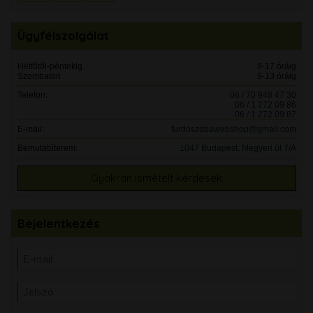
Ügyfélszolgálat
Hétfőtől-péntekig
8-17 óráig
Szombaton
9-13 óráig
Telefon:
06 / 70 948 47 30
06 / 1 272 09 86
06 / 1 272 09 87
E-mail:
furdoszobawebshop@gmail.com
Bemutatóterem:
1047 Budapest, Megyeri út 7/A
Gyakran ismételt kérdések
Bejelentkezés