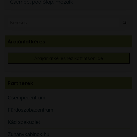
Csempe, padlólap, mozaik
Árajánlatkérés
Árajánlatkéréshez kattintson ide
Partnerek
Csempecentrum
Fürdőszobacentrum
Kád szaküzlet
Zuhanykabinok.hu