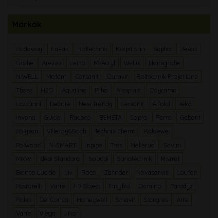
Márkák
Radaway
Ravak
Roltechnik
Kolpa San
Sapho
Besco
Grohe
Arezzo
Ferro
M-Acryl
Wellis
Hansgrohe
NIWELL
Mofém
Cersanit
Duravit
Roltechnik Projet Line
Tboss
H2O
Aqualine
Riho
Alcaplast
Coycama
Lazzarini
Deante
New Trendy
Cersanit
Alföldi
Teka
Invena
Guido
Radeco
BEMETA
Sopro
Ferro
Geberit
Polysan
Villeroy&Boch
Technik Therm
Kaldewei
Polwood
N-SMART
Inpipe
Tres
Mellerud
Savini
MKW
Ideal Standard
Soudal
Sanotechnik
Mistral
Bianco Lucido
Liv
Roca
Zehnder
Novaservis
Laufen
Pastorelli
Varte
LB Object
Easybid
Domino
Paradyz
Rako
Del Conca
Honeywell
Smavit
Stargres
Arte
Varte
Viega
Jika