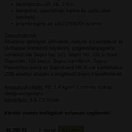
bedolgozási idő: kb. 2 óra
hengerrel, spachtlival, kenve és spriccelve
felvihető
krómszegény az 1907/2006/EK szerint
Tanusítványok:
Általános építőipari előírások, melyek a csempével és
járólappal érintkező folyékony szigetelőanyagokra
vonatkoznak Sopro No. 101, Sopro No. 101 schnell,
Sopro No. 101 weiss, Sopro Varioflex®, Sopro
Fliesenfest extra és SoproDur® HF-K-val kombinálva.
ZDB-adatlap alapján a megfelelő Sopro FlexMörtel-lel.
Anyagszükséglet:
Kb. 1,4 kg/m² 1 mm-es száraz
rétegvastagságra.
Keverővíz:
5,6-7,5 l/zsák
Kérdés esetén kollégáink szívesen segítenek!
49.390 Ft
darab
Kosárba