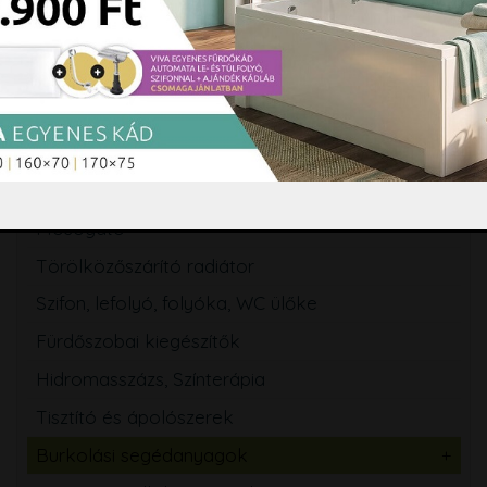
WC tartály
Csaptelep
Zuhanyszett, zuhanyrendszer
Zuhanypanel, masszázspanel
Fürdőszobabútor, tükör
Mosogató
Törölközőszárító radiátor
Szifon, lefolyó, folyóka, WC ülőke
Fürdőszobai kiegészítők
Hidromasszázs, Színterápia
Tisztító és ápolószerek
Burkolási segédanyagok