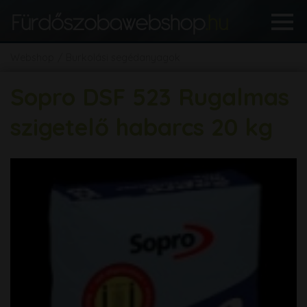
Webshop
Burkolási segédanyagok
Sopro DSF 523 Rugalmas
szigetelő habarcs 20 kg