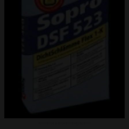
Kattintson a képen a nagyításhoz