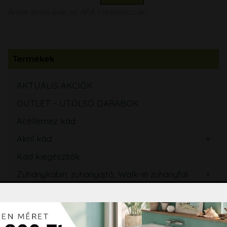
Áraink bruttó árak, az ÁFÁ-t tartalmazzák.
Termékek
AKTUÁLIS AKCIÓK
OUTLET - UTOLSÓ DARABOK
Acéllemez kád
Akril kád
Kád kiegészítők
Zuhanykabin, zuhanyajtó, Walk-in zuhanyfal
Kádparaván
Zuhanytálca
Szaniterek