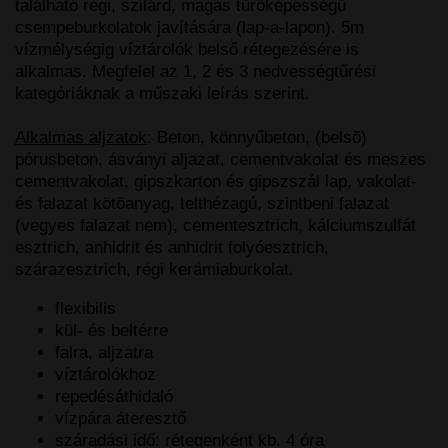
található régi, szilárd, magas tűrőképességű
csempeburkolatok javítására (lap-a-lapon). 5m
vízmélységig víztárolók belső rétegezésére is
alkalmas. Megfelel az 1, 2 és 3 nedvességtűrési
kategóriáknak a műszaki leírás szerint.
Alkalmas aljzatok
: Beton, könnyűbeton, (belsõ)
pórusbeton, ásványi aljazat, cementvakolat és meszes
cementvakolat, gipszkarton és gipszszál lap, vakolat-
és falazat kötõanyag, telthézagú, szintbeni falazat
(vegyes falazat nem), cementesztrich, kálciumszulfát
esztrich, anhidrit és anhidrit folyóesztrich,
szárazesztrich, régi kerámiaburkolat.
flexibilis
kül- és beltérre
falra, aljzatra
víztárolókhoz
repedésáthidaló
vízpára áteresztő
száradási idő: rétegenként kb. 4 óra