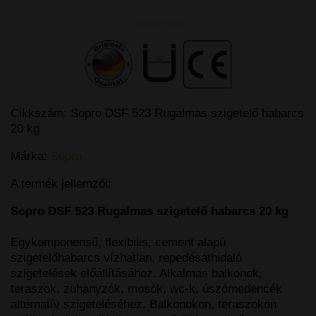
További képek
Cikkszám:
Sopro DSF 523 Rugalmas szigetelő habarcs
20 kg
Márka:
Sopro
A termék jellemzői:
Sopro DSF 523 Rugalmas szigetelő habarcs 20 kg
Egykomponensű, flexibilis, cement alapú
szigetelőhabarcs vízhatlan, repedésáthidaló
szigetelések előállításához. Alkalmas balkonok,
teraszok, zuhanyzók, mosók, wc-k, úszómedencék
alternatív szigeteléséhez. Balkonokon, teraszokon