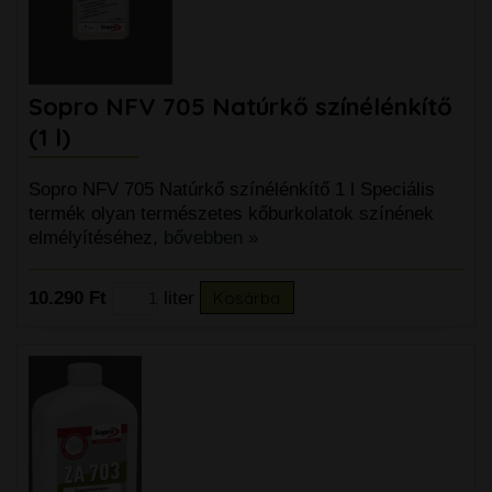
Sopro NFV 705 Natúrkő színélénkítő
(1 l)
Sopro NFV 705 Natúrkő színélénkítő 1 l Speciális
termék olyan természetes kőburkolatok színének
elmélyítéséhez,
bővebben »
10.290 Ft
liter
Kosárba