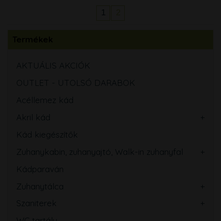
1
2
Termékek
AKTUÁLIS AKCIÓK
OUTLET - UTOLSÓ DARABOK
Acéllemez kád
Akril kád
Kád kiegészítők
Zuhanykabin, zuhanyajtó, Walk-in zuhanyfal
Kádparaván
Zuhanytálca
Szaniterek
WC tartály