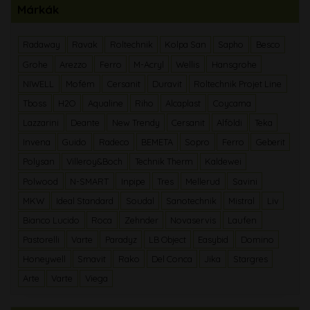
Márkák
Radaway
Ravak
Roltechnik
Kolpa San
Sapho
Besco
Grohe
Arezzo
Ferro
M-Acryl
Wellis
Hansgrohe
NIWELL
Mofém
Cersanit
Duravit
Roltechnik Projet Line
Tboss
H2O
Aqualine
Riho
Alcaplast
Coycama
Lazzarini
Deante
New Trendy
Cersanit
Alföldi
Teka
Invena
Guido
Radeco
BEMETA
Sopro
Ferro
Geberit
Polysan
Villeroy&Boch
Technik Therm
Kaldewei
Polwood
N-SMART
Inpipe
Tres
Mellerud
Savini
MKW
Ideal Standard
Soudal
Sanotechnik
Mistral
Liv
Bianco Lucido
Roca
Zehnder
Novaservis
Laufen
Pastorelli
Varte
Paradyz
LB Object
Easybid
Domino
Honeywell
Smavit
Rako
Del Conca
Jika
Stargres
Arte
Varte
Viega