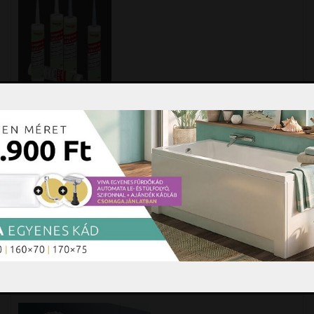
Sopro Szaniter fugaszilikon
INTENZÍV SZÍNEK 310 ml
Sopro Szaniter fugaszilikon intenzív színek 310 ml
Intenzív színek: ebenholz 62, koralle 54, mahagoni
55, hellblau 84, schwarz 90, ÚJ SZÍN: aqua 86
Megrendelésében
bővebben »
7.480 Ft
darab
Kosárba