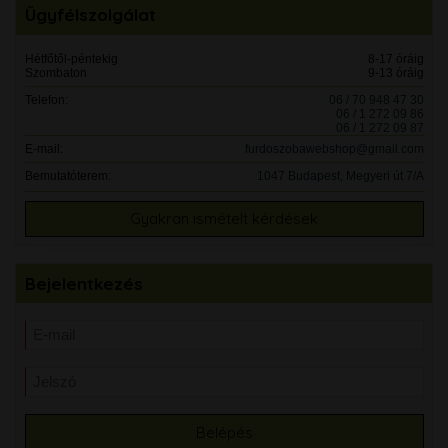
Ügyfélszolgálat
Hétfőtől-péntekig
8-17 óráig
Szombaton
9-13 óráig
Telefon:
06 / 70 948 47 30
06 / 1 272 09 86
06 / 1 272 09 87
E-mail:
furdoszobawebshop@gmail.com
Bemutatóterem:
1047 Budapest, Megyeri út 7/A
Gyakran ismételt kérdések
Bejelentkezés