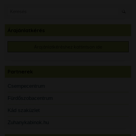
Árajánlatkérés
Árajánlatkéréshez kattintson ide
Partnerek
Csempecentrum
Fürdőszobacentrum
Kád szaküzlet
Zuhanykabinok.hu