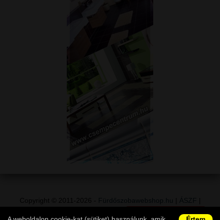
Copyright © 2011-2026 -
Fürdőszobawebshop.hu
|
ÁSZF
|
Adatvédelem
|
Vásárlói információk
|
Elállás a szerződéstől
|
A weboldalon cookie-kat (sütiket) használunk, amik
Értem