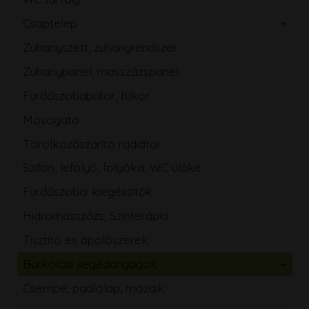
Csaptelep
Zuhanyszett, zuhanyrendszer
Zuhanypanel, masszázspanel
Fürdőszobabútor, tükör
Mosogató
Törölközőszárító radiátor
Szifon, lefolyó, folyóka, WC ülőke
Fürdőszobai kiegészítők
Hidromasszázs, Színterápia
Tisztító és ápolószerek
Burkolási segédanyagok
Csempe, padlólap, mozaik