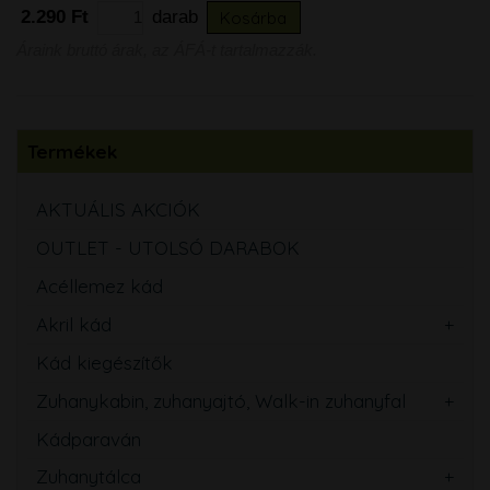
2.290 Ft
darab
Kosárba
Áraink bruttó árak, az ÁFÁ-t tartalmazzák.
Termékek
AKTUÁLIS AKCIÓK
OUTLET - UTOLSÓ DARABOK
Acéllemez kád
Akril kád
Kád kiegészítők
Zuhanykabin, zuhanyajtó, Walk-in zuhanyfal
Kádparaván
Zuhanytálca