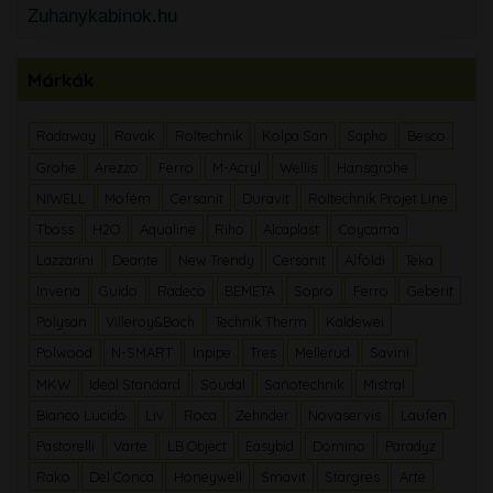
Zuhanykabinok.hu
Márkák
Radaway
Ravak
Roltechnik
Kolpa San
Sapho
Besco
Grohe
Arezzo
Ferro
M-Acryl
Wellis
Hansgrohe
NIWELL
Mofém
Cersanit
Duravit
Roltechnik Projet Line
Tboss
H2O
Aqualine
Riho
Alcaplast
Coycama
Lazzarini
Deante
New Trendy
Cersanit
Alföldi
Teka
Invena
Guido
Radeco
BEMETA
Sopro
Ferro
Geberit
Polysan
Villeroy&Boch
Technik Therm
Kaldewei
Polwood
N-SMART
Inpipe
Tres
Mellerud
Savini
MKW
Ideal Standard
Soudal
Sanotechnik
Mistral
Bianco Lucido
Liv
Roca
Zehnder
Novaservis
Laufen
Pastorelli
Varte
LB Object
Easybid
Domino
Paradyz
Rako
Del Conca
Honeywell
Smavit
Stargres
Arte