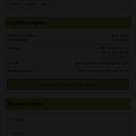
Varte
Viega
Jika
Ügyfélszolgálat
Hétfőtől-péntekig
8-17 óráig
Szombaton
9-13 óráig
Telefon:
06 / 70 948 47 30
06 / 1 272 09 86
06 / 1 272 09 87
E-mail:
furdoszobawebshop@gmail.com
Bemutatóterem:
1047 Budapest, Megyeri út 7/A
Gyakran ismételt kérdések
Bejelentkezés