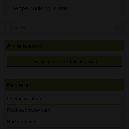
Csempe, padlólap, mozaik
Árajánlatkérés
Árajánlatkéréshez kattintson ide
Partnerek
Csempecentrum
Fürdőszobacentrum
Kád szaküzlet