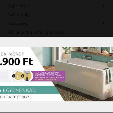
Szaniterek
WC tartály
Csaptelep
Zuhanyszett, zuhanyrendszer
Zuhanypanel, masszázspanel
Fürdőszobabútor, tükör
Mosogató
Törölközőszárító radiátor
Szifon, lefolyó, folyóka, WC ülőke
Fürdőszobai kiegészítők
Hidromasszázs, Színterápia
Tisztító és ápolószerek
Burkolási segédanyagok