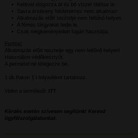
Kefével dolgozza át és bő vízzel öblítse le.
Savra érzékeny felületekhez nem alkalmas!
Alkalmazás előtt tesztelje nem feltűnő helyen.
A fémes tárgyakat fedje le.
Csak megkeményedett fugán használja.
Fontos!
Alkalmazás előtt tesztelje egy nem feltűnő helyen!
Használjon védőkesztyűt.
A permetet ne lélegezze be.
1 db flakon 1 l folyadékot tartalmaz.
Video a termékről:
ITT
Kérdés esetén szívesen segítünk! Keresd
ügyfélszolgálatunkat.