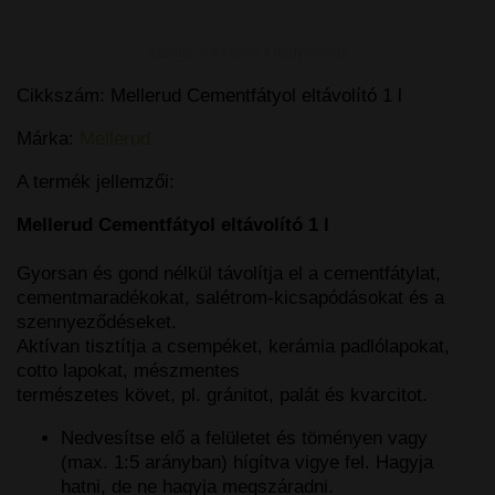
Kattintson a képen a nagyításhoz
Cikkszám:
Mellerud Cementfátyol eltávolító 1 l
Márka:
Mellerud
A termék jellemzői:
Mellerud Cementfátyol eltávolító 1 l
Gyorsan és gond nélkül távolítja el a cementfátylat,
cementmaradékokat, salétrom-kicsapódásokat és a
szennyeződéseket.
Aktívan tisztítja a csempéket, kerámia padlólapokat,
cotto lapokat, mészmentes
természetes követ, pl. gránitot, palát és kvarcitot.
Nedvesítse elő a felületet és töményen vagy
(max. 1:5 arányban) hígítva vigye fel. Hagyja
hatni, de ne hagyja megszáradni.