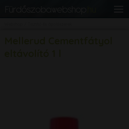
Webshop
Tisztító és ápolószerek
Mellerud Cementfátyol
eltávolító 1 l