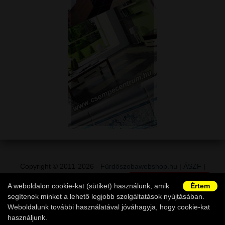
Copyright © 2011-2026 -
Fürdőszobawebshop.hu
|
ÁSZF
|
Adatvédelem
|
Vásárlói információk
|
Elállás a szerződéstől
|
A weboldalon cookie-kat (sütiket) használunk, amik
Értem
Ügyfélszolgálat
segítenek minket a lehető legjobb szolgáltatások nyújtásában.
Weboldalunk további használatával jóváhagyja, hogy cookie-kat
használjunk.