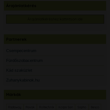
Árajánlatkérés
Árajánlatkéréshez kattintson ide
Partnerek
Csempecentrum
Fürdőszobacentrum
Kád szaküzlet
Zuhanykabinok.hu
Márkák
Radaway
Ravak
Roltechnik
Kolpa San
Sapho
Besco