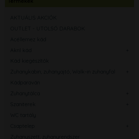
Termékek
AKTUÁLIS AKCIÓK
OUTLET - UTOLSÓ DARABOK
Acéllemez kád
Akril kád
Kád kiegészítők
Zuhanykabin, zuhanyajtó, Walk-in zuhanyfal
Kádparaván
Zuhanytálca
Szaniterek
WC tartály
Csaptelep
Zuhanyszett, zuhanyrendszer