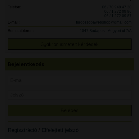
Telefon:
06 / 70 948 47 30
06 / 1 272 09 86
06 / 1 272 09 87
E-mail:
furdoszobawebshop@gmail.com
Bemutatóterem:
1047 Budapest, Megyeri út 7/A
Gyakran ismételt kérdések
Bejelentkezés
Regisztráció
/
Elfelejtett jelszó