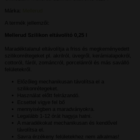
Márka:
Mellerud
A termék jellemzői:
Mellerud Szilikon eltávolító 0,25 l
Maradéktalanul eltávolítja a friss és megkeményedett
szilikonrétegeket pl. akrilról, üvegről, kerámialapokról,
cottoról, fáról, zománcról, porcelánról és más saválló
felületekről.
Előzőleg mechanikusan távolítsa el a
szilikonrétegeket.
Használat előtt felrázandó.
Ecsettel vigye fel bő
mennyiségben a maradványokra.
Legalább 1-12 órát hagyja hatni.
A maradékokat mechanikusan és kendővel
távolítsa el.
Savra érzékeny felületekhez nem alkalmas!