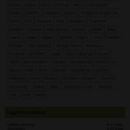
Grohe
Arezzo
Ferro
M-Acryl
Wellis
Hansgrohe
NIWELL
Mofém
Cersanit
Duravit
Roltechnik Projet Line
Tboss
H2O
Aqualine
Riho
Alcaplast
Coycama
Lazzarini
Deante
New Trendy
Cersanit
Alföldi
Teka
Invena
Guido
Radeco
BEMETA
Sopro
Ferro
Geberit
Polysan
Villeroy&Boch
Technik Therm
Kaldewei
Polwood
N-SMART
Inpipe
Tres
Mellerud
Savini
MKW
Ideal Standard
Soudal
Sanotechnik
Mistral
Liv
Bianco Lucido
Roca
Zehnder
Novaservis
Laufen
Pastorelli
Varte
Paradyz
LB Object
Easybid
Domino
Honeywell
Smavit
Rako
Del Conca
Jika
Stargres
Arte
Varte
Viega
Ügyfélszolgálat
Hétfőtől-péntekig
8-17 óráig
Szombaton
9-13 óráig