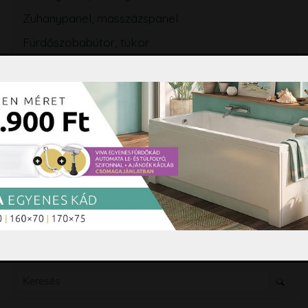
Zuhanypanel, masszázspanel
Fürdőszobabútor, tükör
Mosogató
Törölközőszárító radiátor
Szifon, lefolyó, folyóka, WC ülőke
Fürdőszobai kiegészítők
Hidromasszázs, Színterápia
Tisztító és ápolószerek
Burkolási segédanyagok
Csempe, padlólap, mozaik