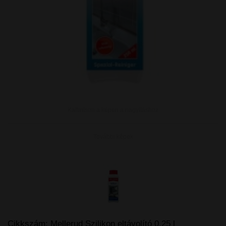
Kattintson a képen a nagyításhoz
További képek
Cikkszám:
Mellerud Szilikon eltávolító 0,25 l