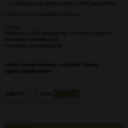
Zománcon és krómon max. 1 órát hagyja hatni!
1 flakon 0,25 l folyadékot tartalmaz.
Fontos!
Alkalmazás előtt tesztelje egy nem feltűnő helyen!
Használjon védőkesztyűt.
A permetet ne lélegezze be.
Kérdés esetén szívesen segítünk! Keresd
ügyfélszolgálatunkat.
3.690 Ft
darab
Kosárba
Áraink bruttó árak, az ÁFÁ-t tartalmazzák.