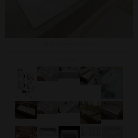
Kattintson a képen a nagyításhoz
További képek