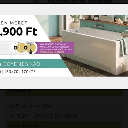
Alcaplast A55KM Automata
kád le- és túlfolyó szett,
szifonnal, króm
NAGYTÁNYÉROS
15.990 Ft
Kosárba
Kaldewei 5030 kádláb szett
csavaros, erősített kivitel
19.500 Ft
Kosárba
Termékek
AKTUÁLIS AKCIÓK
OUTLET - UTOLSÓ DARABOK
Acéllemez kád