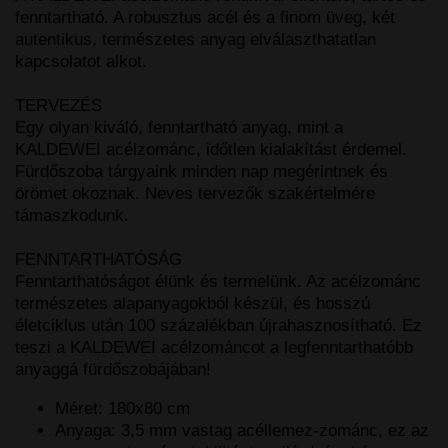
fenntartható. A robusztus acél és a finom üveg, két
autentikus, természetes anyag elválaszthatatlan
kapcsolatot alkot.
TERVEZÉS
Egy olyan kiváló, fenntartható anyag, mint a
KALDEWEI acélzománc, időtlen kialakítást érdemel.
Fürdőszoba tárgyaink minden nap megérintnek és
örömet okoznak. Neves tervezők szakértelmére
támaszkodunk.
FENNTARTHATÓSÁG
Fenntarthatóságot élünk és termelünk. Az acélzománc
természetes alapanyagokból készül, és hosszú
életciklus után 100 százalékban újrahasznosítható. Ez
teszi a KALDEWEI acélzománcot a legfenntarthatóbb
anyaggá fürdőszobájában!
Méret: 180x80 cm
Anyaga: 3,5 mm vastag acéllemez-zománc, ez az