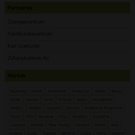
Partnerek
Csempecentrum
Fürdőszobacentrum
Kád szaküzlet
Zuhanykabinok.hu
Márkák
Radaway
Ravak
Roltechnik
Kolpa San
Sapho
Besco
Grohe
Arezzo
Ferro
M-Acryl
Wellis
Hansgrohe
NIWELL
Mofém
Cersanit
Duravit
Roltechnik Projet Line
Tboss
H2O
Aqualine
Riho
Alcaplast
Coycama
Lazzarini
Deante
New Trendy
Cersanit
Alföldi
Teka
Invena
Guido
Radeco
BEMETA
Sopro
Ferro
Geberit