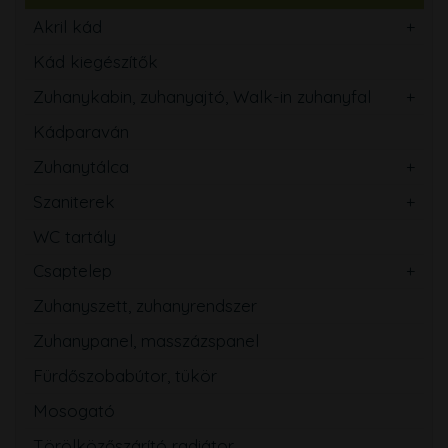
Akril kád
Kád kiegészítők
Zuhanykabin, zuhanyajtó, Walk-in zuhanyfal
Kádparaván
Zuhanytálca
Szaniterek
WC tartály
Csaptelep
Zuhanyszett, zuhanyrendszer
Zuhanypanel, masszázspanel
Fürdőszobabútor, tükör
Mosogató
Törölközőszárító radiátor