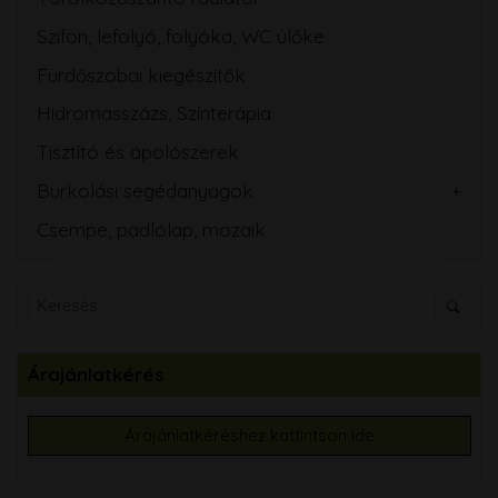
Szifon, lefolyó, folyóka, WC ülőke
Fürdőszobai kiegészítők
Hidromasszázs, Színterápia
Tisztító és ápolószerek
Burkolási segédanyagok
Csempe, padlólap, mozaik
Árajánlatkérés
Árajánlatkéréshez kattintson ide