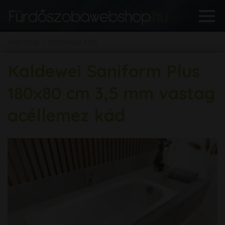
Webshop
Acéllemez kád
Kaldewei Saniform Plus
180x80 cm 3,5 mm vastag
acéllemez kád