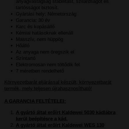
anyagvastagság stabilitást, szilárdságot és
tartósságot biztosít.
Gyártási hely: Németország
Garancia: 30 év
Karc és kopásálló
Kémiai hatásoknak ellenáll
Masszív, nem hüppög
Hőálló
Az anyaga nem öregszik el
Színtartó
Elektromosan nem töltődik fel
7 méretben rendelhető
Környezetbarát eljárással készült, környezetbarát
termék, mely teljesen újrahasznosítható!
A GARANCIA FELTÉTELEI:
A gyártó által erőírt Kaldewei 5030 kádlábra
kerül beépítésre a kád.
A gyártó által erőírt Kaldewei WES 130