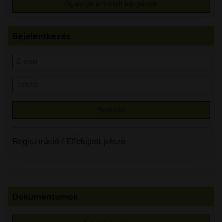
Gyakran ismételt kérdések
Bejelentkezés
Regisztráció
/
Elfelejtett jelszó
Dokumentumok