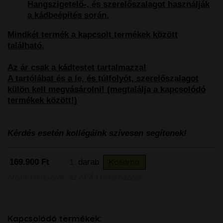
Hangszigetelő-, és szerelőszalagot használják
a kádbeépítés során.
Mindkét termék a kapcsolt termékek között
található.
Az ár csak a kádtestet tartalmazza!
A tartólábat és a le, és túlfolyót, szerelőszalagot
külön kell megvásárolni! (megtalálja a kapcsolódó
termékek között!)
Kérdés esetén kollégáink szívesen segítenek!
169.900 Ft
darab
Kosárba
Áraink bruttó árak, az ÁFÁ-t tartalmazzák.
Kapcsolódó termékek: