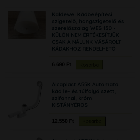
Kaldewei Kádbeépítési
szigetelő, hangszigetelő és
szerelőszalag WES 130 -
KÜLÖN NEM ÉRTÉKESÍTJÜK
CSAK A NÁLUNK VÁSÁROLT
KÁDAKHOZ RENDELHETŐ
6.690 Ft
Kosárba
Alcaplast A55K Automata
kád le- és túlfolyó szett,
szifonnal, króm
KISTÁNYÉROS
12.550 Ft
Kosárba