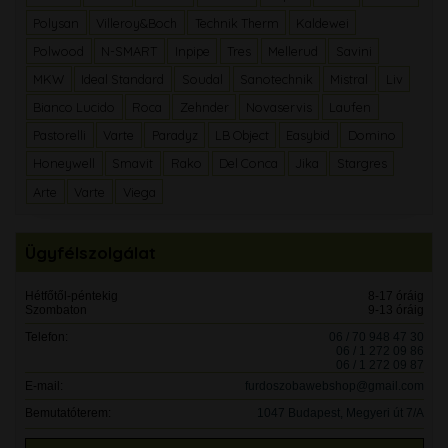
Polysan
Villeroy&Boch
Technik Therm
Kaldewei
Polwood
N-SMART
Inpipe
Tres
Mellerud
Savini
MKW
Ideal Standard
Soudal
Sanotechnik
Mistral
Liv
Bianco Lucido
Roca
Zehnder
Novaservis
Laufen
Pastorelli
Varte
Paradyz
LB Object
Easybid
Domino
Honeywell
Smavit
Rako
Del Conca
Jika
Stargres
Arte
Varte
Viega
Ügyfélszolgálat
Hétfőtől-péntekig
8-17 óráig
Szombaton
9-13 óráig
Telefon:
06 / 70 948 47 30
06 / 1 272 09 86
06 / 1 272 09 87
E-mail:
furdoszobawebshop@gmail.com
Bemutatóterem:
1047 Budapest, Megyeri út 7/A