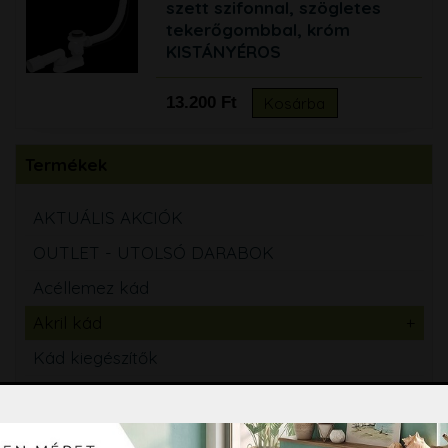
szett szifonnal, szögletes
tekerőgombbal, króm
KISTÁNYÉROS
13.200 Ft
Kosárba
Termékek
AKTUÁLIS AKCIÓK
OUTLET - UTOLSÓ DARABOK
Acéllemez kád
Akril kád
Kád kiegészítők
Zuhanykabin, zuhanyajtó, Walk-in zuhanyfal
Kádparaván