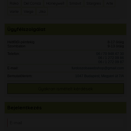
Rako
Del Conca
Honeywell
Smavit
Stargres
Arte
Varte
Viega
Jika
Ügyfélszolgálat
Hétfőtől-péntekig
8-17 óráig
Szombaton
9-13 óráig
Telefon:
06 / 70 948 47 30
06 / 1 272 09 86
06 / 1 272 09 87
E-mail:
furdoszobawebshop@gmail.com
Bemutatóterem:
1047 Budapest, Megyeri út 7/A
Gyakran ismételt kérdések
Bejelentkezés