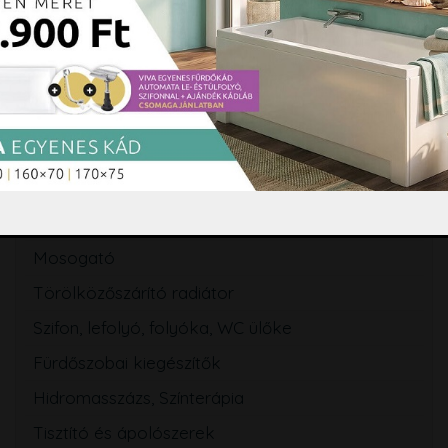
Zuhanytálca
Szaniterek
WC tartály
Csaptelep
Zuhanyszett, zuhanyrendszer
Zuhanypanel, masszázspanel
Fürdőszobabútor, tükör
Mosogató
Törölközőszárító radiátor
Szifon, lefolyó, folyóka, WC ülőke
Fürdőszobai kiegészítők
Hidromasszázs, Színterápia
Tisztító és ápolószerek