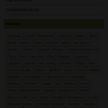
Kád szaküzlet
Zuhanykabinok.hu
Márkák
Radaway
Ravak
Roltechnik
Kolpa San
Sapho
Besco
Grohe
Arezzo
Ferro
M-Acryl
Wellis
Hansgrohe
NIWELL
Mofém
Cersanit
Duravit
Roltechnik Projet Line
Tboss
H2O
Aqualine
Riho
Alcaplast
Coycama
Lazzarini
Deante
New Trendy
Cersanit
Alföldi
Teka
Invena
Guido
Radeco
BEMETA
Sopro
Ferro
Geberit
Polysan
Villeroy&Boch
Technik Therm
Kaldewei
Polwood
N-SMART
Inpipe
Tres
Mellerud
Savini
MKW
Ideal Standard
Soudal
Sanotechnik
Mistral
Bianco Lucido
Liv
Roca
Zehnder
Novaservis
Laufen
Pastorelli
Varte
LB Object
Easybid
Domino
Paradyz