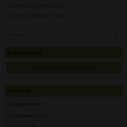
Burkolási segédanyagok
Csempe, padlólap, mozaik
Árajánlatkérés
Árajánlatkéréshez kattintson ide
Partnerek
Csempecentrum
Fürdőszobacentrum