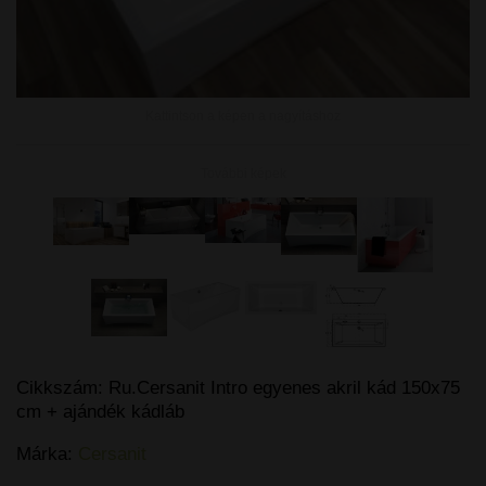
Kattintson a képen a nagyításhoz
További képek
Cikkszám:
Ru.Cersanit Intro egyenes akril kád 150x75
cm + ajándék kádláb
Márka:
Cersanit