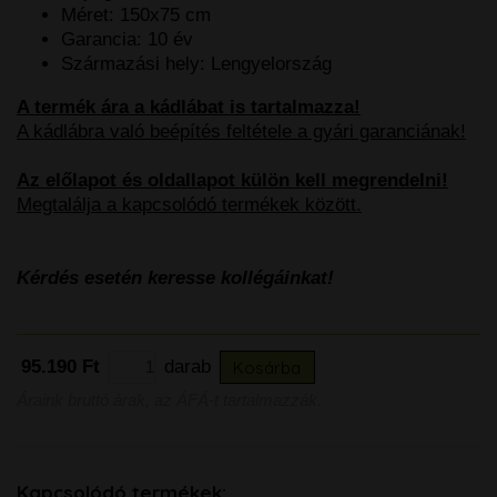
Méret: 150x75 cm
Garancia: 10 év
Származási hely: Lengyelország
A termék ára a kádlábat is tartalmazza!
A kádlábra való beépítés feltétele a gyári garanciának!
Az előlapot és oldallapot külön kell megrendelni!
Megtalálja a kapcsolódó termékek között.
Kérdés esetén keresse kollégáinkat!
95.190 Ft
darab
Kosárba
Áraink bruttó árak, az ÁFÁ-t tartalmazzák.
Kapcsolódó termékek: