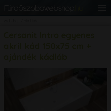
Webshop
Akril kád
Cersanit Intro egyenes
akril kád 150x75 cm +
ajándék kádláb