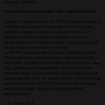
A termék jellemzői:
Cersanit Intro egyenes akril kád + ajándék kádláb
Egyszerű, elegáns forma. Az INTRO sorozatú kádak az
esztétika és a kényelem tökéletes keveréke, amely
megfelel a legigényesebb ízlés elvárásainak is. A
geometriai forma tökéletesen megfelel a modern
dizájnra jellemző minimalizmusnak, míg a tágas belső
tér garantálja a használat kényelmét.
Az INTRO téglalap alakú kád négy méretben kapható.
Telepíthető mind a szoba sarkába, mind központilag, a
főfal mellé. Így dekorációvá válhat bármilyen kicsi vagy
nagy fürdőszobai elrendezésben. Az állítható lábak
lehetővé teszik a kád megfelelő magasságba állítását,
míg az igazított oldal- és elülső panelek hangsúlyozzák
annak kialakítását. Az INTRO kádak kiváló minőségű
akrilból készülnek, gyanta és üvegszál kettős
megerősítéssel.
Anyag: akril