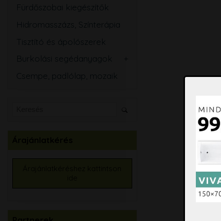
Fürdőszobai kiegészítők
Hidromasszázs, Színterápia
Tisztító és ápolószerek
Burkolási segédanyagok
Csemperagasztó
Csempe, padlólap, mozaik
Fugázó
Szilikon
Szigetelő anyagok
Kiegyenlítők
Árajánlatkérés
Alapozók
Élvédők, burkolatváltó
Árajánlatkéréshez kattintson
ide
Burkolat színtező
Partnerek