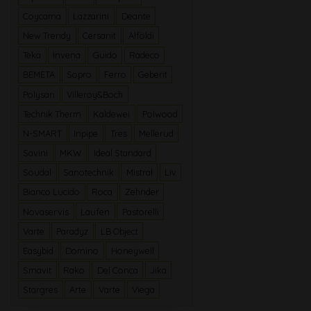
Coycama
Lazzarini
Deante
New Trendy
Cersanit
Alföldi
Teka
Invena
Guido
Radeco
BEMETA
Sopro
Ferro
Geberit
Polysan
Villeroy&Boch
Technik Therm
Kaldewei
Polwood
N-SMART
Inpipe
Tres
Mellerud
Savini
MKW
Ideal Standard
Soudal
Sanotechnik
Mistral
Liv
Bianco Lucido
Roca
Zehnder
Novaservis
Laufen
Pastorelli
Varte
Paradyz
LB Object
Easybid
Domino
Honeywell
Smavit
Rako
Del Conca
Jika
Stargres
Arte
Varte
Viega