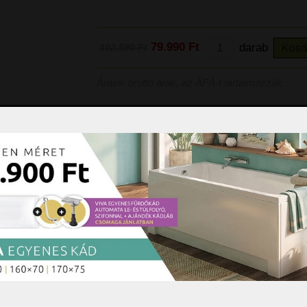
99.900 Ft
79.990 Ft
darab
Kosá
102.590 Ft
Áraink bruttó árak, az ÁFÁ-t tartalmazzák.
k