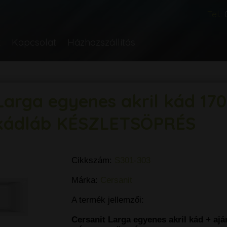
Tel.:
k
Kapcsolat
Házhozszállítás
Larga egyenes akril kád 17
kádláb KÉSZLETSÖPRÉS
Cikkszám:
S301-303
Márka:
Cersanit
A termék jellemzői:
Cersanit Larga egyenes akril kád + aj