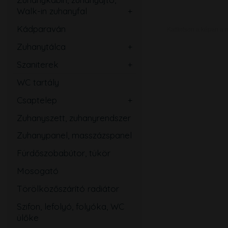
Walk-in zuhanyfal
Ovális
Szögletes
Kádparaván
Kattintson a képen a 
Kerek
Téglalap
Zuhanytálca
Íves
Szabadon álló
Ötszögletű
Szaniterek
Szögletes
Mosdó
Walk-in zuhanyfal
WC tartály
Téglalap
Kézmosó
Zuhanyajtó
Csaptelep
Ötszögletű
WC
Mosdó
Zuhanyszett, zuhanyrendszer
Magasított
Bidé
Zuhany
Zuhanypanel, masszázspanel
Speciális
Pissoir
Kád
Fürdőszobabútor, tükör
Mozgássérült
Mosogató
Mosogató
Bidé
Törölközőszárító radiátor
Falsík alatti
Szifon, lefolyó, folyóka, WC
Közületi
ülőke