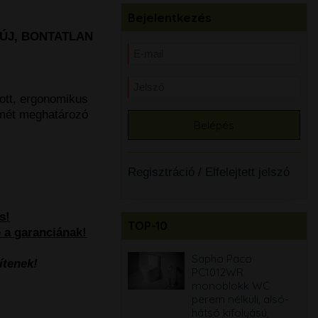
Bejelentkezés
ÚJ, BONTATLAN
ott, ergonomikus
lmét meghatározó
Regisztráció
/
Elfelejtett jelszó
s!
TOP-10
e a garanciának!
Bianco Lucido 60 cm
Sapho Paco
ítenek!
komplett
PC1012WR
fürdőszobabútor
monoblokk WC
szett, mosdóval,
perem nélküli, alsó-
tükörrel, világítással
hátsó kifolyású,