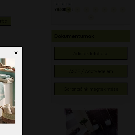
tartállyal
79.890 Ft
rba
Dokumentumok
×
Árlisták letöltése
ÁSZF / Adatvédelem
Garanciáink megtekintése