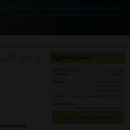
06/1272 09 86
Email:
furdoszobawebshop@gmail.com
Bemutatóterem:
1047 Budapest, Megyeri út 7/A
0x75 cm +
Ügyfélszolgálat
Hétfőtől-péntekig
8-17 óráig
Szombaton
9-13 óráig
Telefon:
06 / 70 948 47 30
06 / 1 272 09 86
06 / 1 272 09 87
E-mail:
furdoszobawebshop@gmail.com
Bemutatóterem:
1047 Budapest, Megyeri út 7/A
Gyakran ismételt kérdések
ándék kádláb