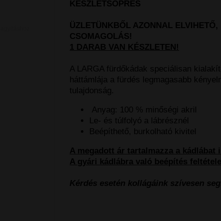
KÉSZLETSÖPRÉS
ÜZLETÜNKBŐL AZONNAL ELVIHETŐ, 
nagyításhoz
CSOMAGOLÁS!
1 DARAB VAN KÉSZLETEN!
A LARGA fürdőkádak speciálisan kialakít
háttámlája a fürdés legmagasabb kénye
tulajdonság.
Anyag: 100 % minőségi akril
Le- és túlfolyó a lábrésznél
Beépíthető, burkolható kivitel
A megadott ár tartalmazza a kádlábat i
A gyári kádlábra való beépítés feltétel
Kérdés esetén kollágáink szívesen seg