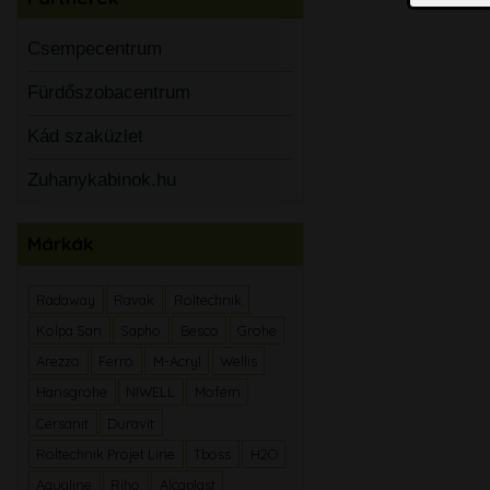
Csempecentrum
Fürdőszobacentrum
Kád szaküzlet
Zuhanykabinok.hu
Márkák
Radaway
Ravak
Roltechnik
Kolpa San
Sapho
Besco
Grohe
Arezzo
Ferro
M-Acryl
Wellis
Hansgrohe
NIWELL
Mofém
Cersanit
Duravit
Roltechnik Projet Line
Tboss
H2O
Aqualine
Riho
Alcaplast