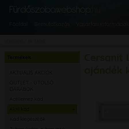
Főoldal
Bemutatkozás
Vásárlási információ
Webshop
Akril kád
Cersanit 
Termékek
ajándék 
AKTUÁLIS AKCIÓK
OUTLET - UTOLSÓ
DARABOK
Acéllemez kád
Akril kád
Egyenes
Kád kiegészítők
Aszimmetrikus
Zuhanykabin, zuhanyajtó,
Sarok
Íves