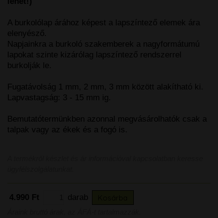
lehet!)
A burkolólap árához képest a lapszíntező elemek ára
elenyésző.
Napjainkra a burkoló szakemberek a nagyformátumú
lapokat szinte kizárólag lapszíntező rendszerrel
burkolják le.
Fugatávolság 1 mm, 2 mm, 3 mm között alakítható ki.
Lapvastagság: 3 - 15 mm ig.
Bemutatótermünkben azonnal megvásárolhatók csak a
talpak vagy az ékek és a fogó is.
A termékről készlet és ár információval kapcsolatban keresse
ügyfélszolgálatunkat.
4.990 Ft
darab
Kosárba
Áraink bruttó árak, az ÁFÁ-t tartalmazzák.