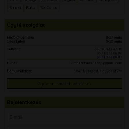
Smavit
Rako
Del Conca
Ügyfélszolgálat
Hétfőtől-péntekig
8-17 óráig
Szombaton
9-13 óráig
Telefon:
06 / 70 948 47 30
06 / 1 272 09 86
06 / 1 272 09 87
E-mail:
furdoszobawebshop@gmail.com
Bemutatóterem:
1047 Budapest, Megyeri út 7/A
Gyakran ismételt kérdések
Bejelentkezés