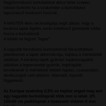
Nagyformátumú burkolatokat akkor lehet szépen,
síkban burkolni ha a szakember a burkoláskor
lapszíntező rendszert használ.
A MASTER ékes technológiája segít abban, hogy a
kerámia lapok égetés során keletkező görbületét síkba
hozza a burkolásnál.
A felület ne legyen "fogas".
A nagyobb formátumú burkolatoknál fokozottabban
jelentkezhet a lapok deformációja, hajlása a méretükből
adódóan. A kerámia lapok gyártási sajátosságaiból
adódóan a legnevesebb gyártók, legdrágább
termékeinél is mérhetünk felületi hajlást, csavarodást,
derékszögtől való eltérést. Márkától, típustól
függetlenül.
Az Európai szabvány 0,5% os hajlást enged meg ami
egy nagyobb burkolólapnál több mm is lehet. (Pl.
120x60 cm padlólapnál a hosszanti oldalon 6 mm