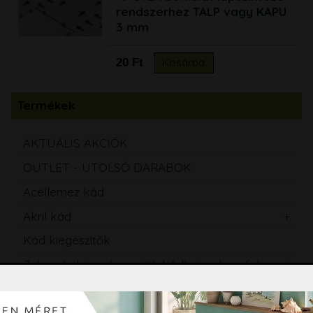
rendszerhez TALP vagy KAPU
3 mm
20 Ft
Kosárba
Termékek
AKTUÁLIS AKCIÓK
OUTLET - UTOLSÓ DARABOK
Acéllemez kád
Akril kád
Kád kiegészítők
Zuhanykabin, zuhanyajtó, Walk-in zuhanyfal
Kádparaván