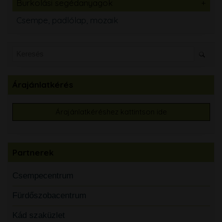
Burkolási segédanyagok
Csempe, padlólap, mozaik
Árajánlatkérés
Árajánlatkéréshez kattintson ide
Partnerek
Csempecentrum
Fürdőszobacentrum
Kád szaküzlet