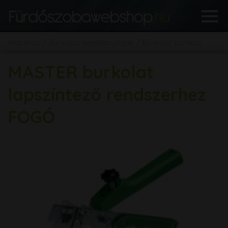
Webshop
Burkolási segédanyagok
Burkolat színtező
MASTER burkolat
lapszíntező rendszerhez
FOGÓ