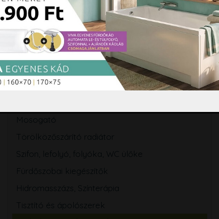
Zuhanytálca
Szaniterek
WC tartály
Csaptelep
Zuhanyszett, zuhanyrendszer
Zuhanypanel, masszázspanel
Fürdőszobabútor, tükör
Mosogató
Törölközőszárító radiátor
Szifon, lefolyó, folyóka, WC ülőke
Fürdőszobai kiegészítők
Hidromasszázs, Színterápia
Tisztító és ápolószerek