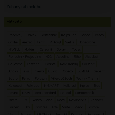
Zuhanykabinok.hu
Márkák
Radaway
Ravak
Roltechnik
Kolpa San
Sapho
Besco
Grohe
Arezzo
Ferro
M-Acryl
Wellis
Hansgrohe
NIWELL
Mofém
Cersanit
Duravit
Tboss
Roltechnik Projet Line
H2O
Aqualine
Riho
Alcaplast
Coycama
Lazzarini
Deante
New Trendy
Cersanit
Alföldi
Teka
Invena
Guido
Radeco
BEMETA
Geberit
Sopro
Ferro
Polysan
Villeroy&Boch
Technik Therm
Kaldewei
Polwood
N-SMART
Mellerud
Inpipe
Tres
Savini
MKW
Ideal Standard
Soudal
Sanotechnik
Mistral
Liv
Bianco Lucido
Roca
Novaservis
Zehnder
Laufen
Jika
Stargres
Arte
Varte
Viega
Pastorelli
Varte
Paradyz
LB Object
Easybid
Domino
Honeywell