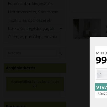
Fürdőszobai kiegészítők
Hidromasszázs, Színterápia
Tisztító és ápolószerek
Burkolási segédanyagok
Csemperagasztó
Csempe, padlólap, mozaik
Fugázó
Szilikon
Szigetelő anyagok
Kiegyenlítők
Árajánlatkérés
Alapozók
Élvédők, burkolatváltó
Árajánlatkéréshez kattintson
ide
Burkolat színtező
Partnerek