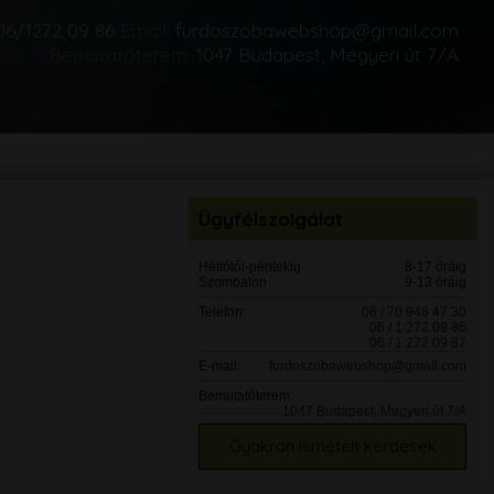
06/1272 09 86
Email:
furdoszobawebshop@gmail.com
Bemutatóterem:
1047 Budapest, Megyeri út 7/A
Ügyfélszolgálat
Hétfőtől-péntekig
8-17 óráig
Szombaton
9-13 óráig
Telefon:
06 / 70 948 47 30
06 / 1 272 09 86
06 / 1 272 09 87
E-mail:
furdoszobawebshop@gmail.com
Bemutatóterem:
1047 Budapest, Megyeri út 7/A
Gyakran ismételt kérdések