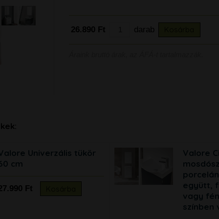
26.890 Ft
darab
Kosárba
Áraink bruttó árak, az ÁFÁ-t tartalmazzák.
kek:
Valore Univerzális tükör
Valore Ci
60 cm
mosdósz
porcelá
együtt, 
27.990 Ft
Kosárba
vagy fén
színben 