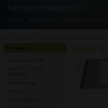
Főoldal
Bemutatkozás
Vásárlási információ
Webshop
Fürdőszobabútor, tükör
Valore Un
Termékek
AKTUÁLIS AKCIÓK
OUTLET - UTOLSÓ
DARABOK
Acéllemez kád
Akril kád
Egyenes
Kattintson a képen a 
Kád kiegészítők
Aszimmetrikus
További kép
Zuhanykabin, zuhanyajtó,
Sarok
Íves