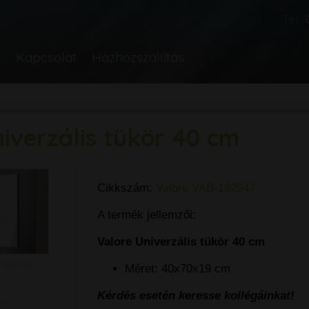
Tel.:
k
Kapcsolat
Házhozszállítás
iverzális tükör 40 cm
Cikkszám:
Valore VAB-162947
A termék jellemzői:
Valore Univerzális tükör 40 cm
nagyításhoz
Méret: 40x70x19 cm
Kérdés esetén keresse kollégáinkat!
ek