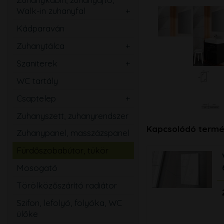
Walk-in zuhanyfal
Ovális
Szögletes
Kádparaván
Kerek
Téglalap
Zuhanytálca
Íves
Szabadon álló
Ötszögletű
Szaniterek
Szögletes
Mosdó
Walk-in zuhanyfal
WC tartály
Téglalap
Kézmosó
Zuhanyajtó
Csaptelep
Ötszögletű
WC
Mosdó
Zuhanyszett, zuhanyrendszer
Magasított
Bidé
Zuhany
Kapcsolódó termé
Zuhanypanel, masszázspanel
Speciális
Pissoir
Kád
Fürdőszobabútor, tükör
Mozgássérült
Mosogató
Mosogató
Bidé
Törölközőszárító radiátor
Falsík alatti
Szifon, lefolyó, folyóka, WC
Közületi
ülőke