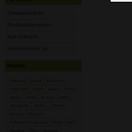
Csempecentrum
Fürdőszobacentrum
Kád szaküzlet
Zuhanykabinok.hu
Márkák
Radaway
Ravak
Roltechnik
Kolpa San
Sapho
Besco
Grohe
Arezzo
Ferro
M-Acryl
Wellis
Hansgrohe
NIWELL
Mofém
Cersanit
Duravit
Roltechnik Projet Line
Tboss
H2O
Aqualine
Riho
Alcaplast