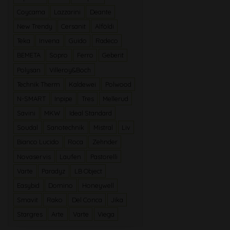
Coycama
Lazzarini
Deante
New Trendy
Cersanit
Alföldi
Teka
Invena
Guido
Radeco
BEMETA
Sopro
Ferro
Geberit
Polysan
Villeroy&Boch
Technik Therm
Kaldewei
Polwood
N-SMART
Inpipe
Tres
Mellerud
Savini
MKW
Ideal Standard
Soudal
Sanotechnik
Mistral
Liv
Bianco Lucido
Roca
Zehnder
Novaservis
Laufen
Pastorelli
Varte
Paradyz
LB Object
Easybid
Domino
Honeywell
Smavit
Rako
Del Conca
Jika
Stargres
Arte
Varte
Viega