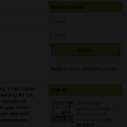
Bejelentkezés
Regisztráció
/
Elfelejtett jelszó
ty 3 fali,1 ajtós
TOP-10
ekrény 45 cm,
n mosdóval
Tres Canigo
Tres Canigo
fényes fehér
mosdócsaptelep +
mosdócsaptelep +
yes antracit
Tres click-clack
Tres click-clack
mosdó leeresztő
mosdó leeresztő
választható
28.900 Ft
28.900 Ft