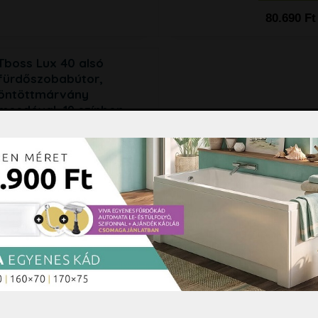
80.690 Ft
Tboss Lux 40 alsó
fürdőszobabútor,
öntöttmárvány
mosdóval, 19 színben
választható, 2 db
ajándék
törölközőtartóval
80.590 Ft
Kosárba
k