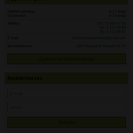
Hétfőtől-péntekig
8-17 óráig
Szombaton
9-13 óráig
Telefon:
06 / 70 948 47 30
06 / 1 272 09 86
06 / 1 272 09 87
E-mail:
furdoszobawebshop@gmail.com
Bemutatóterem:
1047 Budapest, Megyeri út 7/A
Gyakran ismételt kérdések
Bejelentkezés