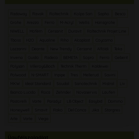
Radaway
Ravak
Roltechnik
Kolpa San
Sapho
Besco
Grohe
Arezzo
Ferro
M-Acryl
Wellis
Hansgrohe
NIWELL
Mofém
Cersanit
Duravit
Roltechnik Projet Line
Tboss
H2O
Aqualine
Riho
Alcaplast
Coycama
Lazzarini
Deante
New Trendy
Cersanit
Alföldi
Teka
Invena
Guido
Radeco
BEMETA
Sopro
Ferro
Geberit
Polysan
Villeroy&Boch
Technik Therm
Kaldewei
Polwood
N-SMART
Inpipe
Tres
Mellerud
Savini
MKW
Ideal Standard
Soudal
Sanotechnik
Mistral
Liv
Bianco Lucido
Roca
Zehnder
Novaservis
Laufen
Pastorelli
Varte
Paradyz
LB Object
Easybid
Domino
Honeywell
Smavit
Rako
Del Conca
Jika
Stargres
Arte
Varte
Viega
Ügyfélszolgálat