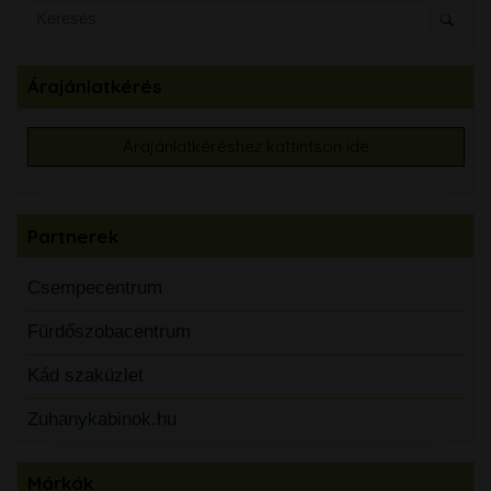
Árajánlatkérés
Árajánlatkéréshez kattintson ide
Partnerek
Csempecentrum
Fürdőszobacentrum
Kád szaküzlet
Zuhanykabinok.hu
Márkák