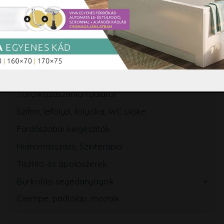
Csaptelep
Zuhanyszett, zuhanyrendszer
Zuhanypanel, masszázspanel
Fürdőszobabútor, tükör
Mosogató
Törölközőszárító radiátor
Szifon, lefolyó, folyóka, WC ülőke
Fürdőszobai kiegészítők
Hidromasszázs, Színterápia
Tisztító és ápolószerek
Burkolási segédanyagok
Csempe, padlólap, mozaik