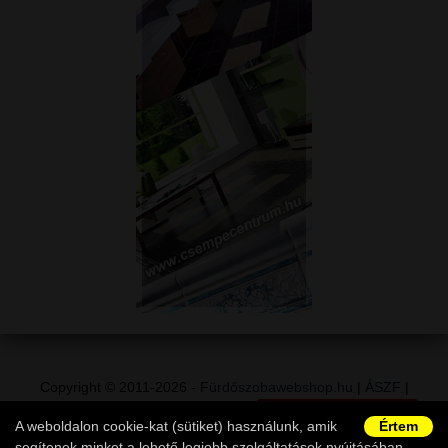
Copyright © 2011-2026 -
Fürdőszobawebshop.hu
|
ÁSZF
|
Adatvédelem
|
Vásárlói információk
|
Elállás a szerződéstől
|
A weboldalon cookie-kat (sütiket) használunk, amik
Értem
Ügyfélszolgálat
segítenek minket a lehető legjobb szolgáltatások nyújtásában.