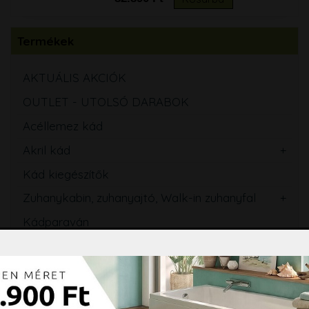
Termékek
AKTUÁLIS AKCIÓK
OUTLET - UTOLSÓ DARABOK
Acéllemez kád
Akril kád
Kád kiegészítők
Zuhanykabin, zuhanyajtó, Walk-in zuhanyfal
Kádparaván
Zuhanytálca
Szaniterek
WC tartály