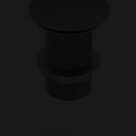
Kattintson a képen a nagyításhoz