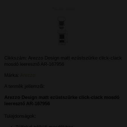
További képek
Cikkszám:
Arezzo Design matt ezüstszürke click-clack
mosdó leeresztő AR-167956
Márka:
Arezzo
A termék jellemzői:
Arezzo Design matt ezüstszürke click-clack mosdó
leeresztő AR-167956
Tulajdonságok: