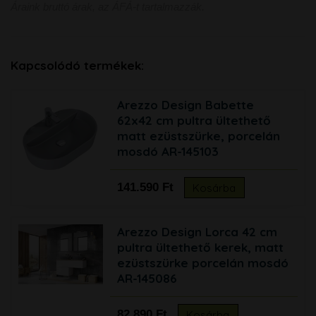
Áraink bruttó árak, az ÁFÁ-t tartalmazzák.
Kapcsolódó termékek:
Arezzo Design Babette
62x42 cm pultra ültethető
matt ezüstszürke, porcelán
mosdó AR-145103
141.590 Ft
Kosárba
Arezzo Design Lorca 42 cm
pultra ültethető kerek, matt
ezüstszürke porcelán mosdó
AR-145086
82.890 Ft
Kosárba