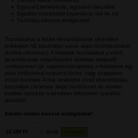
Túlfolyó nélküli mosdókhoz
Egyszerű behelyezés, egyszerű használat
Egyetlen mozdulattal (nyomásra) nyit és zár
Tisztítása könnyen elvégezhető
Tisztításához a felület felmaródásának elkerülése
érdekében NE használjon savas alapú tisztítószereket
(kivéve citromsav). A felületek tisztításánál a vízkő
lerakódásának megelőzésére általában elegendő
rendszeresen (pl. naponta-kétnaponta) a felületeket egy
puha törlőruhával szárazra törölni, vagy szappanos
vízzel tisztítani. A már lerakódott vízkő eltávolítására
használjon citromsav alapú tisztítószert és minden
esetben tartsa be a terméken feltüntetett szerelési
utasítást!
Kérdés esetén keresse kollégáinkat!
21.190 Ft
darab
Kosárba