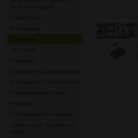
Walk-in zuhanyfal
Ovális
Szögletes
További kép
Kádparaván
Kerek
Téglalap
Zuhanytálca
Íves
Szabadon álló
Ötszögletű
Szaniterek
Szögletes
Mosdó
Walk-in zuhanyfal
WC tartály
Téglalap
Kézmosó
Zuhanyajtó
Csaptelep
Ötszögletű
WC
Mosdó
Zuhanyszett, zuhanyrendszer
Magasított
Bidé
Zuhany
Zuhanypanel, masszázspanel
Speciális
Pissoir
Kád
Fürdőszobabútor, tükör
Mozgássérült
Mosogató
Mosogató
Bidé
Törölközőszárító radiátor
Falsík alatti
Szifon, lefolyó, folyóka, WC
Közületi
ülőke