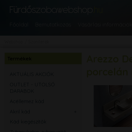
Főoldal
Bemutatkozás
Vásárlási információ
Webshop
Szaniterek
Arezzo De
Termékek
porcelán
AKTUÁLIS AKCIÓK
OUTLET - UTOLSÓ
DARABOK
Acéllemez kád
Akril kád
Egyenes
Kád kiegészítők
Aszimmetrikus
Zuhanykabin, zuhanyajtó,
Sarok
Íves
Kattintson a képen a 