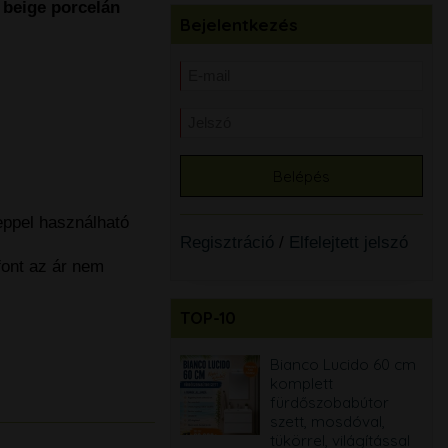
 beige porcelán
Bejelentkezés
eppel használható
Regisztráció
/
Elfelejtett jelszó
font az ár nem
TOP-10
Bianco Lucido 60 cm
Bianco Lucido 60 cm
komplett
komplett
fürdőszobabútor
fürdőszobabútor
szett, mosdóval,
szett, mosdóval,
tükörrel, világítással
tükörrel, világítással