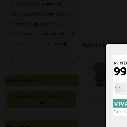
Fürdőszobai kiegészítők
Hidromasszázs, Színterápia
Tisztító és ápolószerek
Burkolási segédanyagok
Csemperagasztó
Csempe, padlólap, mozaik
Fugázó
Kapcsolódó termé
Szilikon
Szigetelő anyagok
Kiegyenlítők
Árajánlatkérés
Alapozók
Élvédők, burkolatváltó
Árajánlatkéréshez kattintson
ide
Burkolat színtező
Partnerek