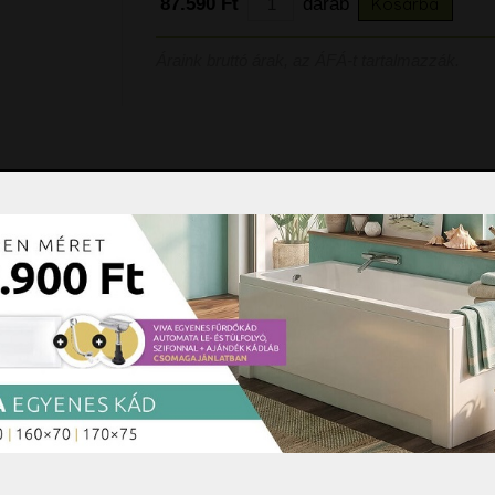
87.590 Ft
darab
Kosárba
99.900 Ft
Áraink bruttó árak, az ÁFÁ-t tartalmazzák.
kek:
Arezzo Design matt
beige click-clack mosdó
leeresztő AR-168279
21.190 Ft
Kosárba
k