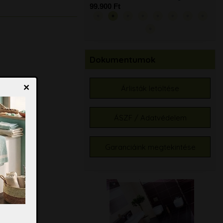
tart
99.900 Ft
79.
Dokumentumok
×
Árlisták letöltése
ÁSZF / Adatvédelem
Garanciáink megtekintése