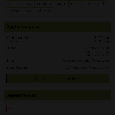
Varte
Paradyz
LB Object
Easybid
Domino
Honeywell
Smavit
Rako
Del Conca
Ügyfélszolgálat
Hétfőtől-péntekig
8-17 óráig
Szombaton
9-13 óráig
Telefon:
06 / 70 948 47 30
06 / 1 272 09 86
06 / 1 272 09 87
E-mail:
furdoszobawebshop@gmail.com
Bemutatóterem:
1047 Budapest, Megyeri út 7/A
Gyakran ismételt kérdések
Bejelentkezés