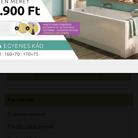
Burkolási segédanyagok
Csempe, padlólap, mozaik
Árajánlatkérés
Árajánlatkéréshez kattintson ide
Partnerek
Csempecentrum
Fürdőszobacentrum