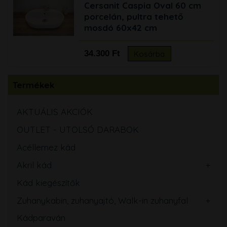
Cersanit Caspia Oval 60 cm
porcelán, pultra tehető
mosdó 60x42 cm
34.300 Ft
Kosárba
Termékek
AKTUÁLIS AKCIÓK
OUTLET - UTOLSÓ DARABOK
Acéllemez kád
Akril kád
Kád kiegészítők
Zuhanykabin, zuhanyajtó, Walk-in zuhanyfal
Kádparaván