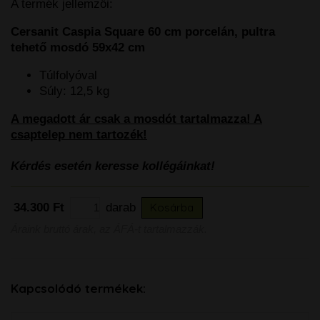
A termék jellemzői:
Cersanit Caspia Square 60 cm porcelán, pultra
tehető mosdó 59x42 cm
Túlfolyóval
Súly: 12,5 kg
A megadott ár csak a mosdót tartalmazza! A
csaptelep nem tartozék!
Kérdés esetén keresse kollégáinkat!
34.300 Ft
darab
Kosárba
Áraink bruttó árak, az ÁFÁ-t tartalmazzák.
Kapcsolódó termékek: