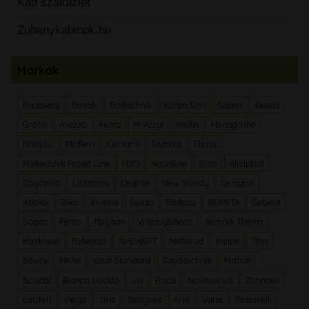
Kád szaküzlet
Zuhanykabinok.hu
Márkák
Radaway
Ravak
Roltechnik
Kolpa San
Sapho
Besco
Grohe
Arezzo
Ferro
M-Acryl
Wellis
Hansgrohe
NIWELL
Mofém
Cersanit
Duravit
Tboss
Roltechnik Projet Line
H2O
Aqualine
Riho
Alcaplast
Coycama
Lazzarini
Deante
New Trendy
Cersanit
Alföldi
Teka
Invena
Guido
Radeco
BEMETA
Geberit
Sopro
Ferro
Polysan
Villeroy&Boch
Technik Therm
Kaldewei
Polwood
N-SMART
Mellerud
Inpipe
Tres
Savini
MKW
Ideal Standard
Sanotechnik
Mistral
Soudal
Bianco Lucido
Liv
Roca
Novaservis
Zehnder
Laufen
Viega
Jika
Stargres
Arte
Varte
Pastorelli