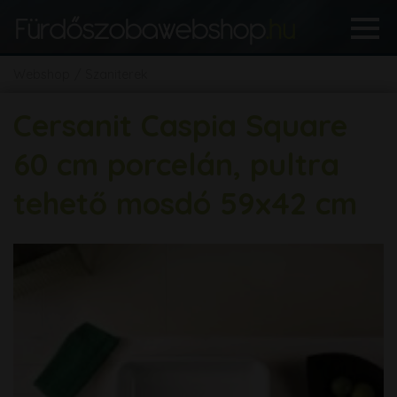
Webshop
Szaniterek
Cersanit Caspia Square
60 cm porcelán, pultra
tehető mosdó 59x42 cm