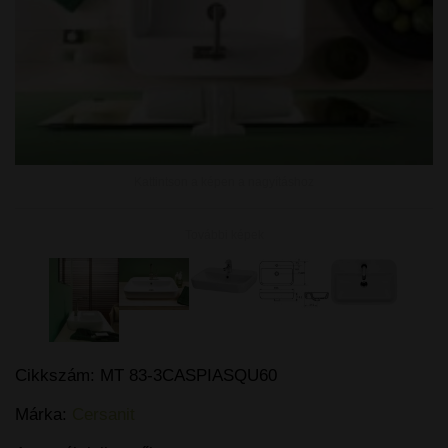
Kattintson a képen a nagyításhoz
További képek
Cikkszám:
MT 83-3CASPIASQU60
Márka:
Cersanit