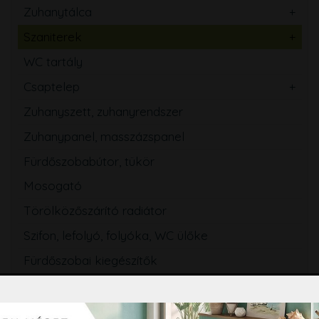
Zuhanytálca
Szaniterek
WC tartály
Csaptelep
Zuhanyszett, zuhanyrendszer
Zuhanypanel, masszázspanel
Fürdőszobabútor, tükör
Mosogató
Törölközőszárító radiátor
Szifon, lefolyó, folyóka, WC ülőke
Fürdőszobai kiegészítők
Hidromasszázs, Színterápia
Tisztító és ápolószerek