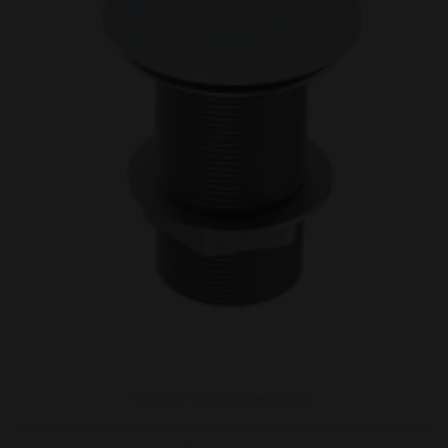
Kattintson a képen a nagyításhoz