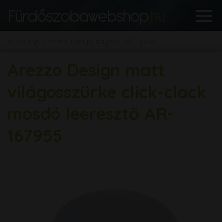
Webshop
Szifon, lefolyó, folyóka, WC ülőke
Arezzo Design matt
világosszürke click-clack
mosdó leeresztő AR-
167955