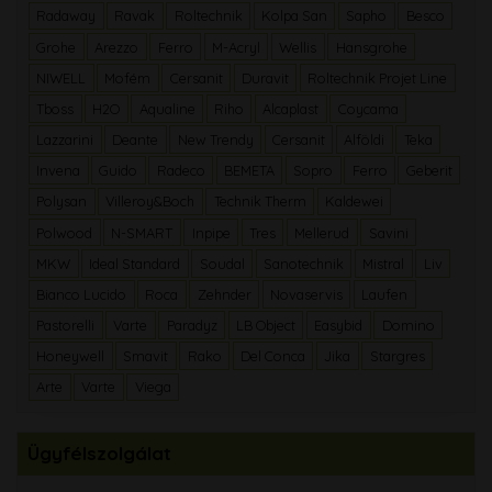
Radaway
Ravak
Roltechnik
Kolpa San
Sapho
Besco
Grohe
Arezzo
Ferro
M-Acryl
Wellis
Hansgrohe
NIWELL
Mofém
Cersanit
Duravit
Roltechnik Projet Line
Tboss
H2O
Aqualine
Riho
Alcaplast
Coycama
Lazzarini
Deante
New Trendy
Cersanit
Alföldi
Teka
Invena
Guido
Radeco
BEMETA
Sopro
Ferro
Geberit
Polysan
Villeroy&Boch
Technik Therm
Kaldewei
Polwood
N-SMART
Inpipe
Tres
Mellerud
Savini
MKW
Ideal Standard
Soudal
Sanotechnik
Mistral
Liv
Bianco Lucido
Roca
Zehnder
Novaservis
Laufen
Pastorelli
Varte
Paradyz
LB Object
Easybid
Domino
Honeywell
Smavit
Rako
Del Conca
Jika
Stargres
Arte
Varte
Viega
Ügyfélszolgálat