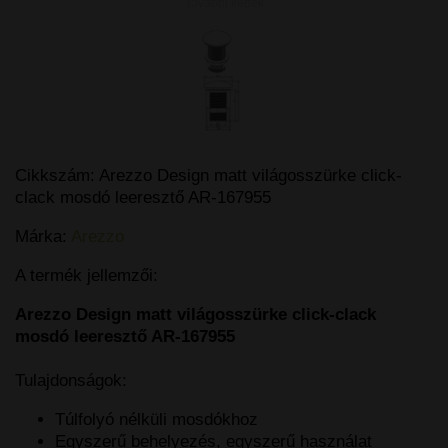
További képek
Cikkszám:
Arezzo Design matt világosszürke click-
clack mosdó leeresztő AR-167955
Márka:
Arezzo
A termék jellemzői:
Arezzo Design matt világosszürke click-clack
mosdó leeresztő AR-167955
Tulajdonságok:
Túlfolyó nélküli mosdókhoz
Egyszerű behelyezés, egyszerű használat