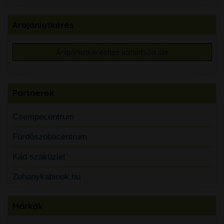
Árajánlatkérés
Árajánlatkéréshez kattintson ide
Partnerek
Csempecentrum
Fürdőszobacentrum
Kád szaküzlet
Zuhanykabinok.hu
Márkák