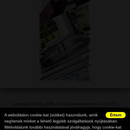
Copyright © 2011-2026 -
Fürdőszobawebshop.hu
|
ÁSZF
|
Adatvédelem
|
Vásárlói információk
|
Elállás a szerződéstől
|
A weboldalon cookie-kat (sütiket) használunk, amik
Értem
Ügyfélszolgálat
segítenek minket a lehető legjobb szolgáltatások nyújtásában.
Weboldalunk további használatával jóváhagyja, hogy cookie-kat