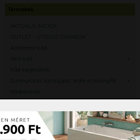
Termékek
AKTUÁLIS AKCIÓK
OUTLET - UTOLSÓ DARABOK
Acéllemez kád
Akril kád
Kád kiegészítők
Zuhanykabin, zuhanyajtó, Walk-in zuhanyfal
Kádparaván
Zuhanytálca
Szaniterek
WC tartály
Csaptelep