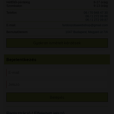
Hétfőtől-péntekig
8-17 óráig
Szombaton
9-13 óráig
Telefon:
06 / 70 948 47 30
06 / 1 272 09 86
06 / 1 272 09 87
E-mail:
furdoszobawebshop@gmail.com
Bemutatóterem:
1047 Budapest, Megyeri út 7/A
Gyakran ismételt kérdések
Bejelentkezés
Regisztráció
/
Elfelejtett jelszó