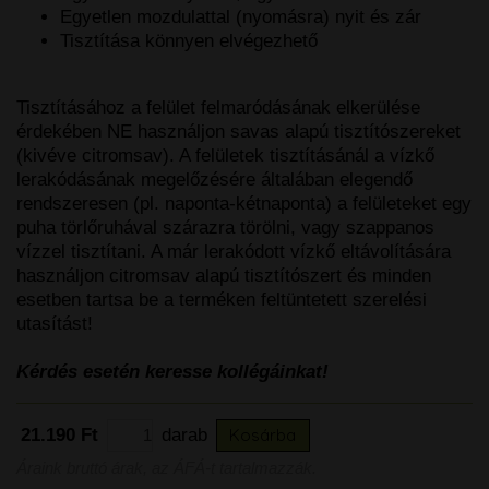
Egyetlen mozdulattal (nyomásra) nyit és zár
Tisztítása könnyen elvégezhető
Tisztításához a felület felmaródásának elkerülése
érdekében NE használjon savas alapú tisztítószereket
(kivéve citromsav). A felületek tisztításánál a vízkő
lerakódásának megelőzésére általában elegendő
rendszeresen (pl. naponta-kétnaponta) a felületeket egy
puha törlőruhával szárazra törölni, vagy szappanos
vízzel tisztítani. A már lerakódott vízkő eltávolítására
használjon citromsav alapú tisztítószert és minden
esetben tartsa be a terméken feltüntetett szerelési
utasítást!
Kérdés esetén keresse kollégáinkat!
21.190 Ft
darab
Kosárba
Áraink bruttó árak, az ÁFÁ-t tartalmazzák.