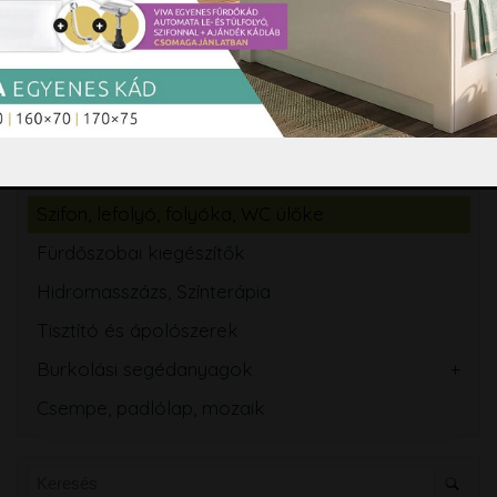
Zuhanyszett, zuhanyrendszer
Zuhanypanel, masszázspanel
Fürdőszobabútor, tükör
Mosogató
Törölközőszárító radiátor
Szifon, lefolyó, folyóka, WC ülőke
Fürdőszobai kiegészítők
Hidromasszázs, Színterápia
Tisztító és ápolószerek
Burkolási segédanyagok
Csempe, padlólap, mozaik