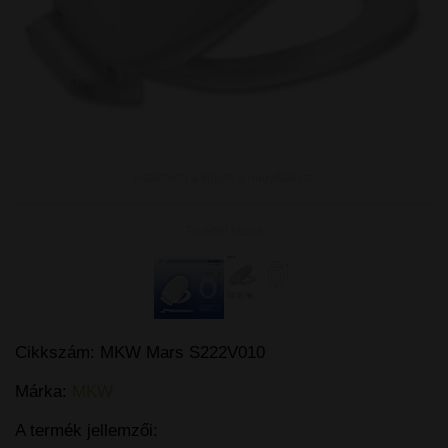
Kattintson a képen a nagyításhoz
További képek
Cikkszám:
MKW Mars S222V010
Márka:
MKW
A termék jellemzői: