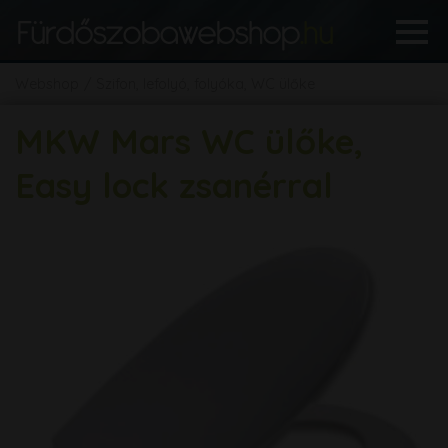
Webshop
Szifon, lefolyó, folyóka, WC ülőke
MKW Mars WC ülőke,
Easy lock zsanérral