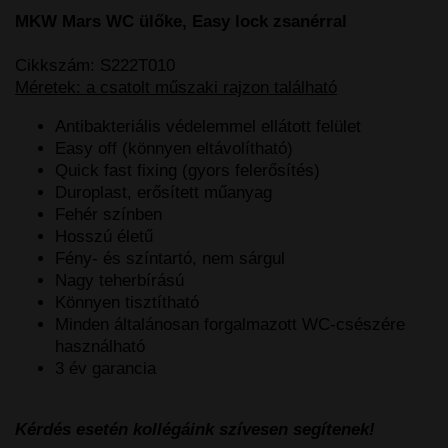
MKW Mars WC ülőke, Easy lock zsanérral
Cikkszám: S222T010
Méretek: a csatolt műszaki rajzon található
Antibakteriális védelemmel ellátott felület
Easy off (könnyen eltávolítható)
Quick fast fixing (gyors felerősítés)
Duroplast, erősített műanyag
Fehér színben
Hosszú életű
Fény- és színtartó, nem sárgul
Nagy teherbírású
Könnyen tisztítható
Minden általánosan forgalmazott WC-csészére
használható
3 év garancia
Kérdés esetén kollégáink szívesen segítenek!