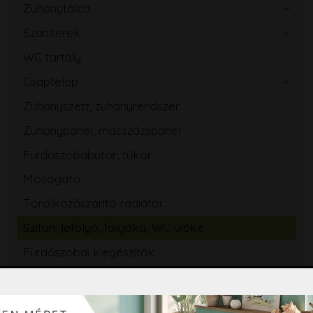
Zuhanytálca
Szaniterek
WC tartály
Csaptelep
Zuhanyszett, zuhanyrendszer
Zuhanypanel, masszázspanel
Fürdőszobabútor, tükör
Mosogató
Törölközőszárító radiátor
Szifon, lefolyó, folyóka, WC ülőke
Fürdőszobai kiegészítők
Hidromasszázs, Színterápia
Tisztító és ápolószerek