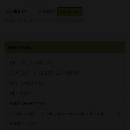
17.490 Ft
darab
Kosárba
Áraink bruttó árak, az ÁFÁ-t tartalmazzák.
Termékek
AKTUÁLIS AKCIÓK
OUTLET - UTOLSÓ DARABOK
Acéllemez kád
Akril kád
Kád kiegészítők
Zuhanykabin, zuhanyajtó, Walk-in zuhanyfal
Kádparaván