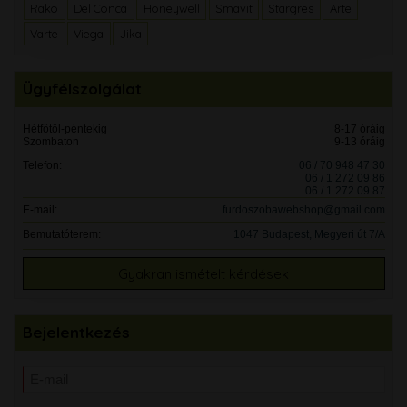
Rako
Del Conca
Honeywell
Smavit
Stargres
Arte
Varte
Viega
Jika
Ügyfélszolgálat
Hétfőtől-péntekig
8-17 óráig
Szombaton
9-13 óráig
Telefon:
06 / 70 948 47 30
06 / 1 272 09 86
06 / 1 272 09 87
E-mail:
furdoszobawebshop@gmail.com
Bemutatóterem:
1047 Budapest, Megyeri út 7/A
Gyakran ismételt kérdések
Bejelentkezés