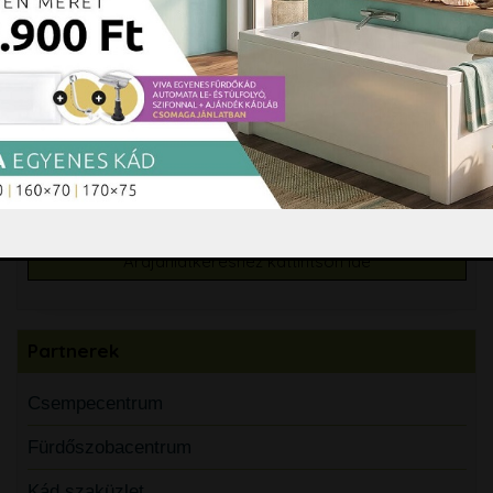
Burkolási segédanyagok
Csempe, padlólap, mozaik
Árajánlatkérés
Árajánlatkéréshez kattintson ide
Partnerek
Csempecentrum
Fürdőszobacentrum
Kád szaküzlet