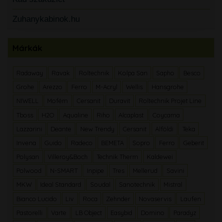
Zuhanykabinok.hu
Márkák
Radaway
Ravak
Roltechnik
Kolpa San
Sapho
Besco
Grohe
Arezzo
Ferro
M-Acryl
Wellis
Hansgrohe
NIWELL
Mofém
Cersanit
Duravit
Roltechnik Projet Line
Tboss
H2O
Aqualine
Riho
Alcaplast
Coycama
Lazzarini
Deante
New Trendy
Cersanit
Alföldi
Teka
Invena
Guido
Radeco
BEMETA
Sopro
Ferro
Geberit
Polysan
Villeroy&Boch
Technik Therm
Kaldewei
Polwood
N-SMART
Inpipe
Tres
Mellerud
Savini
MKW
Ideal Standard
Soudal
Sanotechnik
Mistral
Bianco Lucido
Liv
Roca
Zehnder
Novaservis
Laufen
Pastorelli
Varte
LB Object
Easybid
Domino
Paradyz