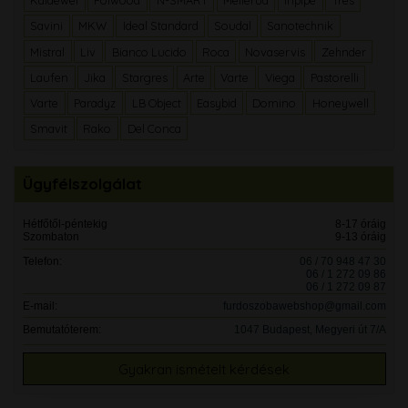
Kaldewei
Polwood
N-SMART
Mellerud
Inpipe
Tres
Savini
MKW
Ideal Standard
Soudal
Sanotechnik
Mistral
Liv
Bianco Lucido
Roca
Novaservis
Zehnder
Laufen
Jika
Stargres
Arte
Varte
Viega
Pastorelli
Varte
Paradyz
LB Object
Easybid
Domino
Honeywell
Smavit
Rako
Del Conca
Ügyfélszolgálat
Hétfőtől-péntekig
8-17 óráig
Szombaton
9-13 óráig
Telefon:
06 / 70 948 47 30
06 / 1 272 09 86
06 / 1 272 09 87
E-mail:
furdoszobawebshop@gmail.com
Bemutatóterem:
1047 Budapest, Megyeri út 7/A
Gyakran ismételt kérdések