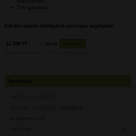
használható
3 év garancia
Kérdés esetén kollégáink szívesen segítenek!
11.390 Ft
darab
Kosárba
Áraink bruttó árak, az ÁFÁ-t tartalmazzák.
Termékek
AKTUÁLIS AKCIÓK
OUTLET - UTOLSÓ DARABOK
Acéllemez kád
Akril kád