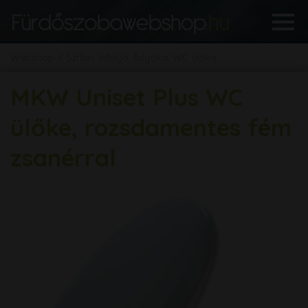
Webshop
Szifon, lefolyó, folyóka, WC ülőke
MKW Uniset Plus WC
ülőke, rozsdamentes fém
zsanérral