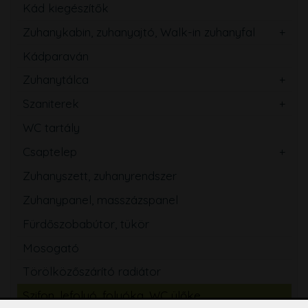
Kád kiegészítők
Zuhanykabin, zuhanyajtó, Walk-in zuhanyfal
Kádparaván
Zuhanytálca
Szaniterek
WC tartály
Csaptelep
Zuhanyszett, zuhanyrendszer
Zuhanypanel, masszázspanel
Fürdőszobabútor, tükör
Mosogató
Törölközőszárító radiátor
Szifon, lefolyó, folyóka, WC ülőke