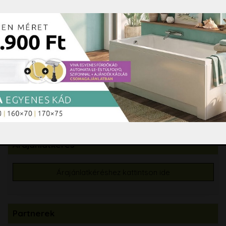
Fürdőszobai kiegészítők
Hidromasszázs, Színterápia
Tisztító és ápolószerek
Burkolási segédanyagok
Csempe, padlólap, mozaik
Árajánlatkérés
Árajánlatkéréshez kattintson ide
Partnerek