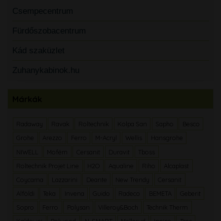
Csempecentrum
Fürdőszobacentrum
Kád szaküzlet
Zuhanykabinok.hu
Márkák
Radaway
Ravak
Roltechnik
Kolpa San
Sapho
Besco
Grohe
Arezzo
Ferro
M-Acryl
Wellis
Hansgrohe
NIWELL
Mofém
Cersanit
Duravit
Tboss
Roltechnik Projet Line
H2O
Aqualine
Riho
Alcaplast
Coycama
Lazzarini
Deante
New Trendy
Cersanit
Alföldi
Teka
Invena
Guido
Radeco
BEMETA
Geberit
Sopro
Ferro
Polysan
Villeroy&Boch
Technik Therm