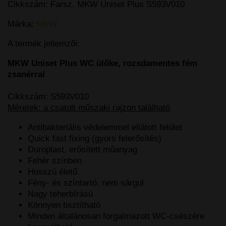
Cikkszám:
Farsz. MKW Uniset Plus S593V010
Márka:
MKW
A termék jellemzői:
MKW Uniset Plus WC ülőke, rozsdamentes fém
zsanérral
Cikkszám: S593V010
Méretek: a csatolt műszaki rajzon található
Antibakteriális védelemmel ellátott felület
Quick fast fixing (gyors felerősítés)
Duroplast, erősített műanyag
Fehér színben
Hosszú életű
Fény- és színtartó, nem sárgul
Nagy teherbírású
Könnyen tisztítható
Minden általánosan forgalmazott WC-csészére