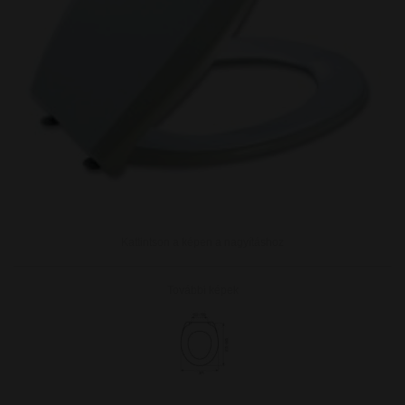
Kattintson a képen a nagyításhoz
További képek