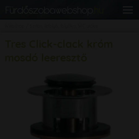
Webshop
Szifon, lefolyó, folyóka, WC ülőke
Tres Click-clack króm
mosdó leeresztő