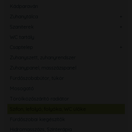
Kádparaván
Zuhanytálca
Szaniterek
WC tartály
Csaptelep
Zuhanyszett, zuhanyrendszer
Zuhanypanel, masszázspanel
Fürdőszobabútor, tükör
Mosogató
Törölközőszárító radiátor
Szifon, lefolyó, folyóka, WC ülőke
Fürdőszobai kiegészítők
Hidromasszázs, Színterápia