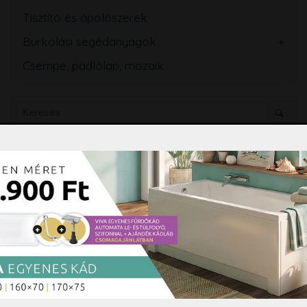
Tisztító és ápolószerek
Burkolási segédanyagok
Csempe, padlólap, mozaik
Árajánlatkérés
Árajánlatkéréshez kattintson ide
Partnerek
Csempecentrum