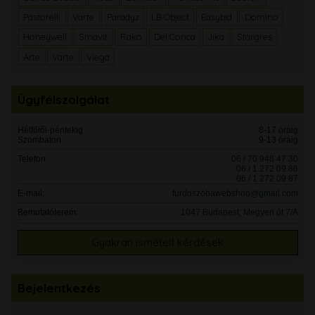
Pastorelli
Varte
Paradyz
LB Object
Easybid
Domino
Honeywell
Smavit
Rako
Del Conca
Jika
Stargres
Arte
Varte
Viega
Ügyfélszolgálat
Hétfőtől-péntekig
8-17 óráig
Szombaton
9-13 óráig
Telefon:
06 / 70 948 47 30
06 / 1 272 09 86
06 / 1 272 09 87
E-mail:
furdoszobawebshop@gmail.com
Bemutatóterem:
1047 Budapest, Megyeri út 7/A
Gyakran ismételt kérdések
Bejelentkezés