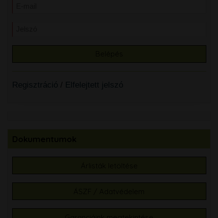
Regisztráció
/
Elfelejtett jelszó
Dokumentumok
Árlisták letöltése
ÁSZF / Adatvédelem
Garanciáink megtekintése