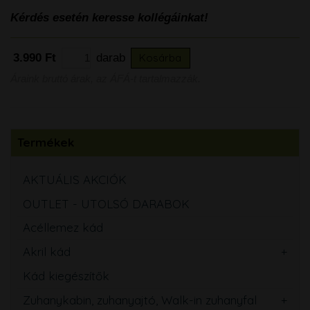
Kérdés esetén keresse kollégáinkat!
3.990 Ft
darab
Kosárba
Áraink bruttó árak, az ÁFÁ-t tartalmazzák.
Termékek
AKTUÁLIS AKCIÓK
OUTLET - UTOLSÓ DARABOK
Acéllemez kád
Akril kád
Kád kiegészítők
Zuhanykabin, zuhanyajtó, Walk-in zuhanyfal