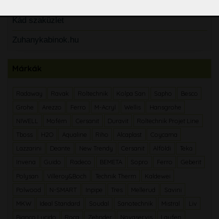
Fürdőszobacentrum
Kád szaküzlet
Zuhanykabinok.hu
Márkák
Radaway
Ravak
Roltechnik
Kolpa San
Sapho
Besco
Grohe
Arezzo
Ferro
M-Acryl
Wellis
Hansgrohe
NIWELL
Mofém
Cersanit
Duravit
Roltechnik Projet Line
Tboss
H2O
Aqualine
Riho
Alcaplast
Coycama
Lazzarini
Deante
New Trendy
Cersanit
Alföldi
Teka
Invena
Guido
Radeco
BEMETA
Sopro
Ferro
Geberit
Polysan
Villeroy&Boch
Technik Therm
Kaldewei
Polwood
N-SMART
Inpipe
Tres
Mellerud
Savini
MKW
Ideal Standard
Soudal
Sanotechnik
Mistral
Liv
Bianco Lucido
Roca
Zehnder
Novaservis
Laufen