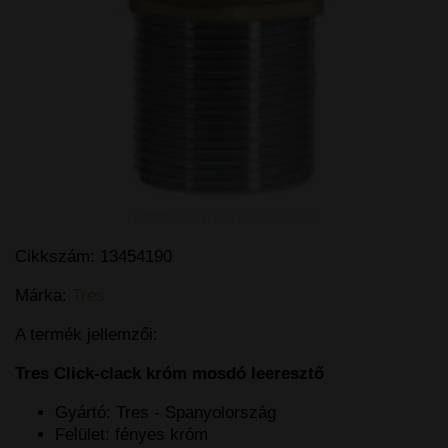
Kattintson a képen a nagyításhoz
Cikkszám:
13454190
Márka:
Tres
A termék jellemzői:
Tres Click-clack króm mosdó leeresztő
Gyártó: Tres - Spanyolország
Felület: fényes króm